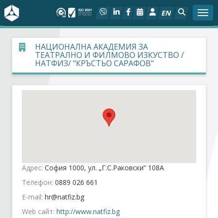
EN
Togg
За БСК
НАЦИОНАЛНА АКАДЕМИЯ ЗА
ТЕАТРАЛНО И ФИЛМОВО ИЗКУСТВО /
НАТФИЗ/ "КРЪСТЬО САРАФОВ"
На фокус
Актуално
Социален диалог
Дейности
Адрес:
София 1000, ул. „Г.С.Раковски“ 108А
Арбитражен съд
Телефон:
0889 026 661
Проекти
E-mail:
Web сайт:
http://www.natfiz.bg
Членове