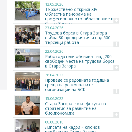
12.05.2026
Тържествено откриха XIV
Областна панорама на
+
професионалното образование в
Стара Загора
23.04.2026
Трудова борса в Стара Загора
събра 30 предприятия и над 500
+
търсещи работа
22.04.2026
Работодатели обявяват над 200
свободни места на трудова борса
+
в Стара Загора
26.04.2023
Проведе се редовната годишна
среща на регионалните
+
организации на БСК
15.06.2022
Стара Загора е във фокуса на
стратегия за развитие на
+
биоикономика
08.08.2018
Липсата на кадри – ключов
проблем за Стара Загора