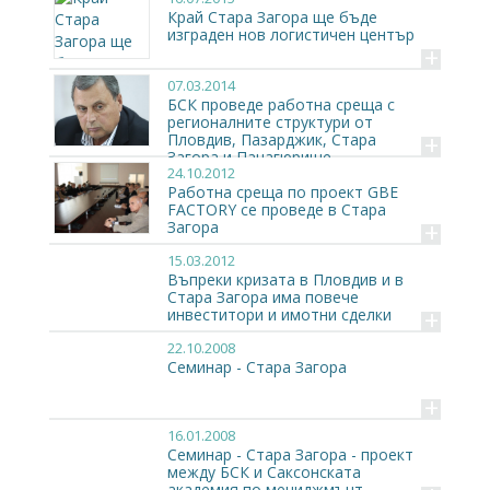
Край Стара Загора ще бъде
изграден нов логистичен център
+
07.03.2014
БСК проведе работна среща с
регионалните структури от
+
Пловдив, Пазарджик, Стара
Загора и Панагюрище
24.10.2012
Работна среща по проект GBE
FACTORY се проведе в Стара
+
Загора
15.03.2012
Въпреки кризата в Пловдив и в
Стара Загора има повече
+
инвеститори и имотни сделки
22.10.2008
Семинар - Стара Загора
+
16.01.2008
Семинар - Стара Загора - проект
между БСК и Саксонската
академия по мениджмънт