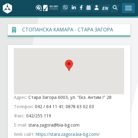
EN
Togg
За БСК
СТОПАНСКА КАМАРА - СТАРА ЗАГОРА
На фокус
Актуално
Социален диалог
Дейности
Адрес:
Стара Загора 6003, ул. "Екз. Антим І" 28
Арбитражен съд
Телефон:
042 / 64 11 41; 0878 63 02 03
Факс:
042/255 119
Проекти
E-mail:
Web сайт:
https://stara.zagora.bia-bg.com/
Членове