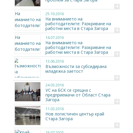
+
25.10.2016
На вниманието на
работодателите: Разкриване на
+
работни места в Стара Загора
14.07.2016
На вниманието на
работодателите: Разкриване на
+
работни места в Стара Загора
13.06.2016
Възможности за субсидирана
младежка заетост
+
24.03.2016
УС на БСК се срещна с
предприемачи от Област Стара
+
Загора
11.03.2016
Нов логистичен център край
Стара Загора
+
16.07.2015