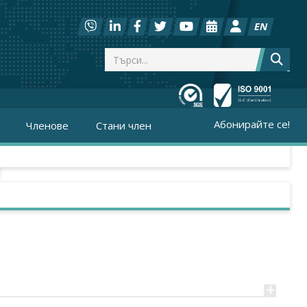
EN
Абонирайте се!
Членове
Стани член
+