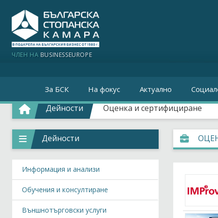
ЧЛЕН НА
BUSINESSEUROPE
За БСК
На фокус
Актуално
Социал
Дейности
Оценка и сертифициране
Дейности
ОЦЕ
Информация и анализи
Обучения и консултиране
Външнотърговски услуги