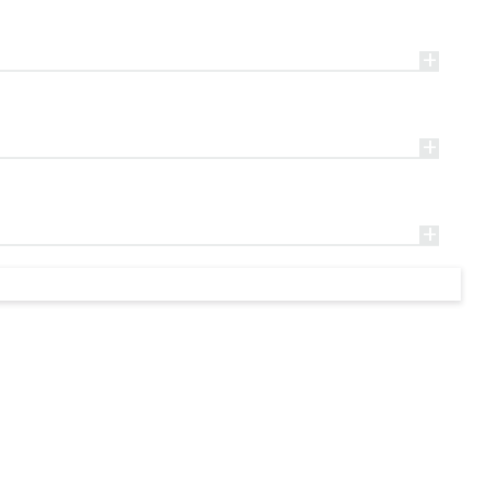
+
+
+