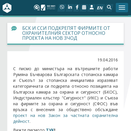
EN
Togg
За БСК
БСК И ССИ ПОДКРЕПЯТ ФИРМИТЕ ОТ
ОХРАНИТЕЛНИЯ СЕКТОР ОТНОСНО
ПРОЕКТА НА НОВ ЗЧОД
На фокус
Актуално
19.04.2016
С писмо до министъра на вътрешните работи
Социален диалог
Румяна Бъчварова Българската стопанска камара
и Съюзът за стопанска инициатива изразяват
Дейности
категоричната си подкрепа относно позицията на
Българска камара за охрана и сигурност (БКОС),
Индустриален клъстер "Сигурност" (ИКС) и Съюза
Арбитражен съд
на фирмите за охрана и сигурност (СФОС) във
връзка с внесения за обществено обсъждане
проект на нов Закон за частната охранителна
Проекти
дейност
.
Вижте писмото
ТУК
!
Членове