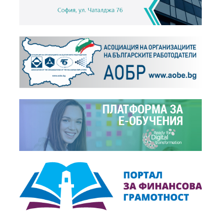
Видео,
14.01.2016
България начело в ЕС по престъпност и разходи...
+