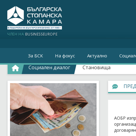
ЧЛЕН НА
BUSINESSEUROPE
За БСК
На фокус
Актуално
Социал
Социален диалог
Становища
ПРЕД
АОБР изпр
организац
договарян