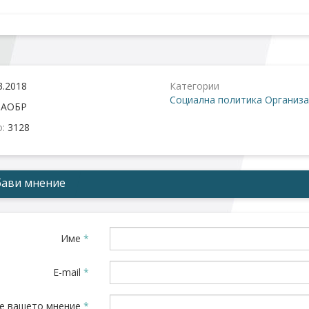
3.2018
Категории
Социална политика
Организа
:
АОБР
о:
3128
ави мнение
Име
*
E-mail
*
е вашето мнение
*