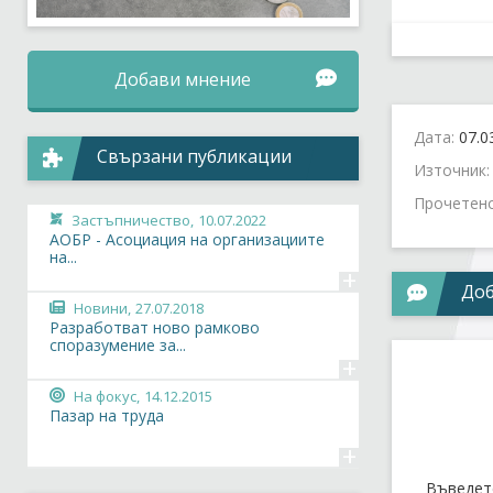
Добави мнение
Дата:
07.0
Свързани публикации
Източник
Прочетен
Застъпничество,
10.07.2022
АОБР - Асоциация на организациите
на...
+
Доб
Новини,
27.07.2018
Разработват ново рамково
споразумение за...
+
На фокус,
14.12.2015
Пазар на труда
+
Въведет