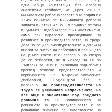
една обща констатация без особена
аналитична стойност, че „През 2019 г.
минималната работна заплата в България е с
33.4% по-ниска от минималната работна
заплата в Латвия и с 35.08% по-ниска от тази
в Румъния.“ Подобни сравнения имат смисъл,
само при паралелно проследяване на
разликите в производителността на труда,
дела на социално-осигурителните и данъчни
вноски за сметка на работника и равнището
на цените, което не е направено. Тук следва
да се отбележи, че в Доклад за ЕК за
България за 2019 г., включващ задълбочен
преглед относно предотвратяването и
коригирането на макроикономическите
дисбаланси, COM(2019)150 final e
посочено,
че производителността на
труда се увеличава непрекъснато, но
все още е значително под средното
равнище за ЕС.
Повишаването на
равнищата на производителността е от
решаващо значение за намаляването на