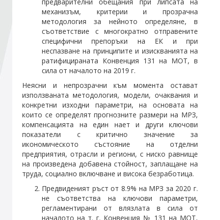
предварителни обещания при липсата на
механизъм, критерии и прозрачна
методология за нейното определяне, в
Стани член
съответствие с многократно отправените
специфични препоръки на ЕК и при
неспазване на принципите и изискванията на
Абонирайте се!
ратифицираната Конвенция 131 на МОТ, в
сила от началото на 2019 г.
Неясни и непрозрачни към момента остават
използваната методология, модели, очаквания и
конкретни изходни параметри, на основата на
които се определят прогнозните размери на МРЗ,
компенсацията на един нает и други ключови
показатели с критично значение за
икономическото състояние на отделни
предприятия, отрасли и региони, с ниско равнище
на произведена добавена стойност, заплащане на
труда, социално включване и висока безработица.
Предвиденият ръст от 8.9% на МРЗ за 2020 г.
не съответства на ключови параметри,
регламентирани от влязлата в сила от
началото на т. г. Конвенция № 131 на МОТ,