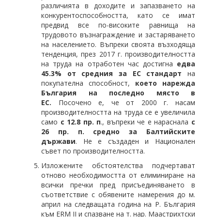
различията в доходите и запазването на
конкурентоспособността, като се имат
предвид все по-високите равнища на
трудовото възнаграждение и застаряването
на населението. Въпреки своята възходяща
тенденция, през 2017 г. производителността
на труда на отработен час достигна
едва
45.3% от средния за ЕС стандарт
на
покупателна способност,
което нарежда
България на последно място в
ЕС.
Посочено е, че от 2000 г. насам
производителността на труда се е увеличила
само
с 12.8 пр. п
., въпреки че е нараснала
с
26 пр. п. средно за Балтийските
държави
. Не е създаден и Национален
съвет по производителността.
Изложените обстоятелства подчертават
отново необходимостта от елиминиране на
всички пречки пред присъединяването в
съответствие с обявените намерения до м.
април на следващата година на Р. България
към ERM II и спазване на т. нар. Маастрихтски