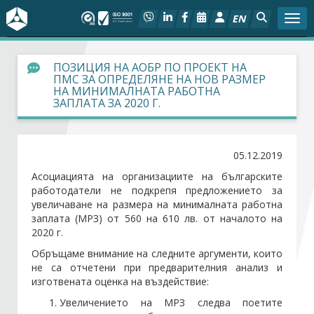
EN
Togg
За БСК
ПОЗИЦИЯ НА АОБР ПО ПРОЕКТ НА
ПМС ЗА ОПРЕДЕЛЯНЕ НА НОВ РАЗМЕР
НА МИНИМАЛНАТА РАБОТНА
На фокус
ЗАПЛАТА ЗА 2020 Г.
Актуално
05.12.2019
Социален диалог
Асоциацията на организациите на българските
работодатели не подкрепя предложението за
увеличаване на размера на минималната работна
Дейности
заплата (МРЗ) от 560 на 610 лв. от началото на
2020 г.
Арбитражен съд
Обръщаме внимание на следните аргументи, които
не са отчетени при предварителния анализ и
Проекти
изготвената оценка на въздействие:
Увеличението на МРЗ следва поетите
Членове