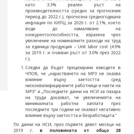
като 3.3% реален ръст на
производителността (средно за прогнозния
период до 2022 г.), прогнозна средногодишна
инфлация по ХИПЦ за 2020 г. от 2.1%, което
води до намаляване на
конкурентоспособността, изразена чрез
увеличение на номиналните разходи на труд
за единица продукция – Unit labor cost (4.9%
за 2019 г. и очакван ръст от 3.0% през 2022
г.).
Следва да бъдат прецизирани изводите в
ЧПОВ, че „нарастването на МРЗ не оказва
влияние върху заетостта сред
нискоквалифицираните работници и наети на
МРЗ“ и „Последните данни на НСИ за пазара
на труда доказват, че увеличенията на
минималната работна заплата през
последните три години не оказват негативно
влияние върху заетостта и безработицата.“
По данни на НСИ, през първите девет месеца на
2019 г.
в половината от общо 28