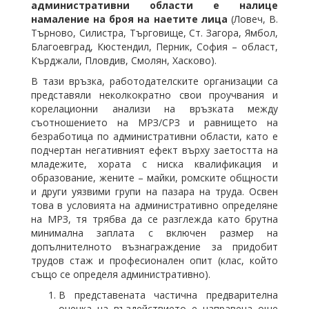
административни области е налице
намаление на броя на наетите лица
(Ловеч, В.
Търново, Силистра, Търговище, Ст. Загора, Ямбол,
Благоевград, Кюстендил, Перник, София – област,
Кърджали, Пловдив, Смолян, Хасково).
В тази връзка, работодателските организации са
представяли неколкократно свои проучвания и
корелационни анализи на връзката между
съотношението на МРЗ/СРЗ и равнището на
безработица по административни области, като е
подчертан негативният ефект върху заетостта на
младежите, хората с ниска квалификация и
образование, жените – майки, ромските общности
и други уязвими групи на пазара на труда. Освен
това в условията на административно определяне
на МРЗ, тя трябва да се разглежда като брутна
минимална заплата с включен размер на
допълнителното възнаграждение за придобит
трудов стаж и професионален опит (клас, който
също се определя административно).
В представената частична предварителна
оценка на въздействието е направена още