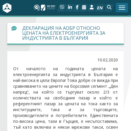
EN
Togg
За БСК
ДЕКЛАРАЦИЯ НА АОБР ОТНОСНО
ЦЕНАТА НА ЕЛЕКТРОЕНЕРГИЯТА ЗА
ИНДУСТРИЯТА В БЪЛГАРИЯ
На фокус
Актуално
10.02.2020
От началото на годината цената на
Социален диалог
електроенергията за индустрията в България е
най-висока в цяла Европа! Това добре се вижда при
Дейности
сравняването на цените на борсовия сегмент „Ден
напред“, на който се търгуват около 2/3 от
количествата на свободния пазар и който е
Арбитражен съд
референтният пазар за цената на тока както за
институциите, така и за търговците,
производителите и потребителите. Единствената
Проекти
по-висока цена, тази в Гърция, е несъпоставима,
тъй като включва и някои мрежови такси, освен
Членове