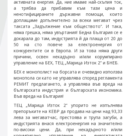
активната енергия. Да, ние имаме най-скъпия ток,
а трябва да прибавим към тази цена и
ненотифицираните държавни помощи, които
Стани член
доплащаме допълнително за всеки мегават чрез
таксата „Задължение към обществото“. И така,
Абонирайте се!
няма грешка, няма увъртания! Бедна България се е
докарала до там, индустрията й да плаща от 20 до
50 на сто повече за електроенергия от
конкурентите си в Европа. И за това няма други
причини, освен некадърно и/или корумпирано
управление на БЕХ, ТЕЦ „Марица Изток 2“ и БНЕБ.
БЕХ е монополист на борсата и очевидно използва
монопола си като не управлява според регламента
РЕМИТ предлагането, а управлява във вреда на
българската индустрия и българската икономика.
Във вреда на България!
ТЕЦ „Марица Изток 2“ упорито не изпълнява
препоръките на КЕВР да продава на цени над 93,33
лева за мегаватчас, престоява и трупа загуби, а
индустрията внася електроенергия на значително
по-високи цени. Да, при некадърното и/или
корумпирано управление на енергетиката