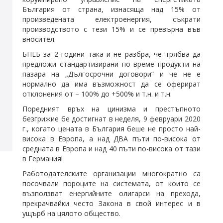
България от страна, изнасяща над 15% от
произведената електроенергия, съкрати
производството с тези 15% и се превърна във
вносител.
БНЕБ за 2 години така и не разбра, че трябва да
предложи стандартизирани по време продукти на
пазара на „Дългосрочни договори“ и че не е
нормално да има възможност да се оферират
отклонения от – 100% до +500% и т.н. и т.н.
Поредният връх на цинизма и престъпното
безгрижие бе достигнат в неделя, 9 февруари 2020
г., когато цената в България беше не просто най-
висока в Европа, а над ДВА пъти по-висока от
средната в Европа и над 40 пъти по-висока от тази
в Германия!
Работодателските организации многократно са
посочвали пороците на системата, от които се
възползват енергийните олигарси на прехода,
прекрачвайки често Закона в свой интерес и в
ущърб на цялото общество.