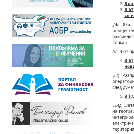
Във 
В §7
се 
„Чл. 88а.
осъществ
разпредел
точка.)
Ал. 4 от п
В §
нова
„(2) Раз
оператори
след думат
В §7
„24д. „За
на геогра
интегрира
електриче
територия