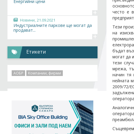
Енергийни цени
основното
+
често е в
предприят
Новини,
21.09.2021
Индустриалните паркове ще могат да
Тези прои
продават...
на изиск
+
промишле
електрора
бъдат въз
Етикети
могат да 
тези случ
мрежа, тъ
АОБР
Компании, фирми
начин тя 
нейната м
2009/72/
задължени
оператора
Аналогичн
оператор
преамбюла
Същевреме