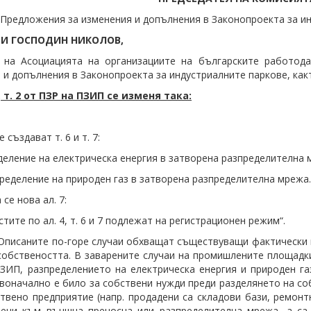
Предложения за изменения и допълнения в Законопроекта за и
И ГОСПОДИН НИКОЛОВ,
 на Асоциацията на организациите на българските работод
 и допълнения в Законопроекта за индустриалните паркове, как
, т. 2 от ПЗР на ПЗИП се изменя така:
се създават т. 6 и т. 7:
еделение на електрическа енергия в затворена разпределителна 
ределение на природен газ в затворена разпределителна мрежа.
 се нова ал. 7:
стите по ал. 4, т. 6 и 7 подлежат на регистрационен режим“.
писаните по-горе случаи обхващат съществуващи фактически 
собствеността. В заварените случаи на промишлените площадки,
ПЗИП, разпределението на електрическа енергия и природен г
воначално е било за собствени нужди преди разделянето на со
твено предприятие (напр. продадени са складови бази, ремонт
нени към външна преносна или разпределителна мрежа, а са