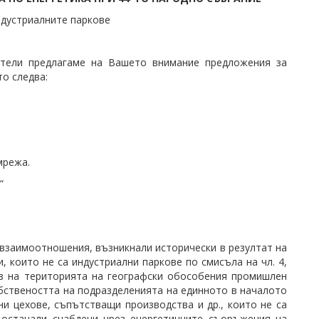
ндустриалните паркове
атели предлагаме на Вашето внимание предложения за
то следва:
мрежа.
“
взаимоотношения, възникнали исторически в резултат на
 които не са индустриални паркове по смисъла на чл. 4,
аз на територията на географски обособения промишлен
бствеността на подразделенията на единното в началото
ни цехове, съпътстващи производства и др., които не са
 останали снабдени чрез енергетичните съоръжения на