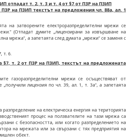
 отпадат т. 2, т. 3 и т. 4 от §7 от ПЗР на ПЗИП
т ПЗР на ПЗИП текстът на предложения чл. 88а, ал. 1
цията на затворените електроразпределителни мрежи се
ежи.“ (Отпадат думите „лицензирани за извършване на
лна мрежа“, а запетаята след думата „мрежи“ се заменя с
 т. 6.
а §7, т. 2 от ПЗР на ПЗИП, текстът на предложената
ените газоразпределителни мрежи се осъществяват от
получили лицензия по чл. 39, ал. 1, т. 3а“, а запетаята
а разпределение на електрическа енергия на територията
зводственият процес на ползвателите на тази мрежа са
ързани с безопасността, или когато разпределението на
атора на мрежата или за свързани с тях предприятия на
мишлен обект.