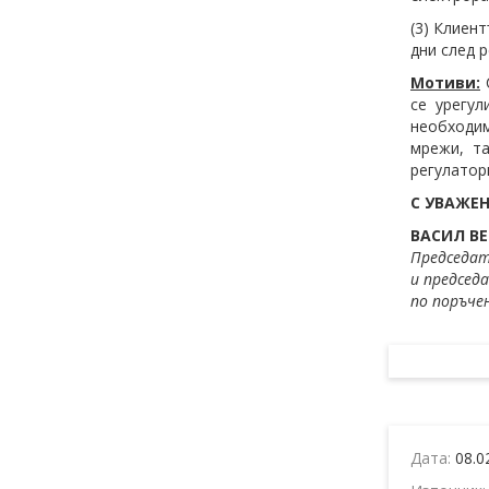
(3) Клиен
дни след 
Мотиви:
С
се урегу
необходим
мрежи, т
регулатор
С УВАЖЕН
ВАСИЛ ВЕ
Председат
и председа
по поръчен
Дата:
08.0