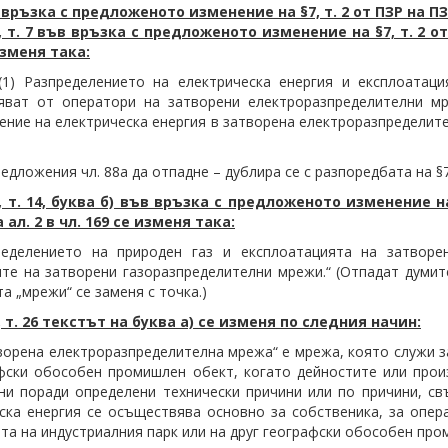
връзка с предложеното изменение на §7, т. 2 от ПЗР на ПЗИП
, т. 7 във връзка с предложеното изменение на §7, т. 2 о
изменя така:
 (1) Разпределението на електрическа енергия и експлоата
яват от оператори на затворени електроразпределителни мр
ение на електрическа енергия в затворена електроразпределите
редложения чл. 88а да отпадне – дублира се с разпоредбата на §7,
7, т. 14, буква б) във връзка с предложеното изменение н
 ал. 2 в чл. 169 се изменя така:
пределението на природен газ и експлоатацията на затвор
те на затворени газоразпределителни мрежи.“ (Отпадат думите „
а „мрежи“ се заменя с точка.)
, т. 26 текстът на буква а) се изменя по следния начин:
творена електроразпределителна мрежа“ е мрежа, която служи з
фски обособен промишлен обект, когато дейностите или прои
ни поради определени технически причини или по причини, св
ска енергия се осъществява основно за собственика, за опер
та на индустриалния парк или на друг географски обособен про