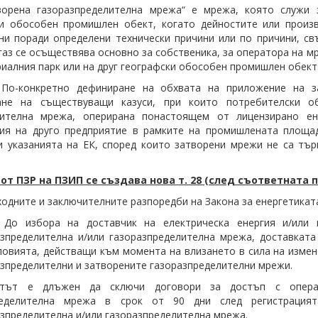
творена газоразпределителна мрежа“ е мрежа, която служи 
ки обособен промишлен обект, когато дейностите или произ
ни поради определени технически причини или по причини, св
газ се осъществява основно за собственика, за оператора на м
риалния парк или на друг географски обособен промишлен обект.
По-конкретно дефиниране на обхвата на приложение на за
ане на съществуващи казуси, при които потребителски о
лителна мрежа, оперирана понастоящем от лицензирано ене
ия на друго предприятие в рамките на промишлената площад
и указанията на ЕК, според които затворени мрежи не са тър
7 от ПЗР на ПЗИП се създава нова т. 28 (след съответната
еходните и заключителните разпоредби на Закона за енергетиката
1) До избора на доставчик на електрическа енергия и/или
зпределителна и/или газоразпределителна мрежа, доставката
ловията, действащи към момента на влизането в сила на измен
зпределителни и затворените газоразпределителни мрежи.
нтът е длъжен да сключи договори за достъп с операт
ределителна мрежа в срок от 90 дни след регистрация
зпределителна и/или газоразпределителна мрежа.