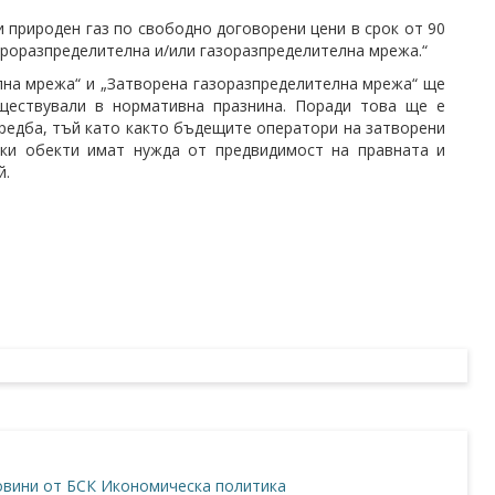
и природен газ по свободно договорени цени в срок от 90
ктроразпределителна и/или газоразпределителна мрежа.“
на мрежа“ и „Затворена газоразпределителна мрежа“ ще
ществували в нормативна празнина. Поради това ще е
уредба, тъй като както бъдещите оператори на затворени
ски обекти имат нужда от предвидимост на правната и
й.
вини от БСК
Икономическа политика