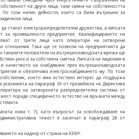
обственост на други лица; тази смяна на собствеността
. По този начин дейности, които са били вътрешни за
идически лица.
т да станат електроразпределителни дружества, а липсата
ст за промишленото предприятие. Квалифицирането на
лзват от трети лица като оператори на затворени
и отношения. Така ще се позволи на предприятията да
 останалите ползватели на вътрешнозаводската мрежа ще
бствен риск и за собствена сметка. Липсата на лицензия в
а и качеството на снабдяване през вътрешнозаводската
приятие и обезпечава електроснабдяването му. По този
 собственик, което има естествен интерес да поддържа
а указанията на параграф 30 от преамбюла на Директива
ператора на затворената разпределителна система от
ежест поради специфичното естество на връзката между
стемата.
ганата нова т. 7), като въпросът за освобождаване на
административна тежест е засегнат в параграф 28 от
ването на надзор от страна на КЕВР.