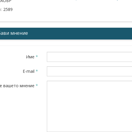
:
АОБР
о:
2589
ави мнение
Име
*
E-mail
*
е вашето мнение
*