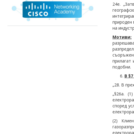
24е. „За
географс
интегрира
природен 
на индуст
Мотиви:
разрешав
разпреде
съоръжен
прилагат 
подобни.
В §
„28. В пр
„§26а. (
електрора
според ус
електрора
(2) Клие
газоразп
електрора