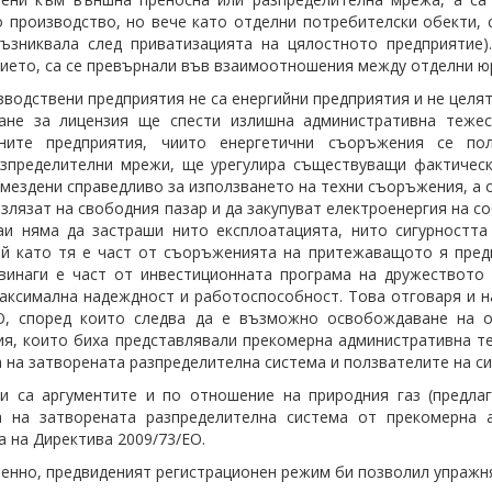
 производство, но вече като отделни потребителски обекти, с
ъзниквала след приватизацията на цялостното предприятие)
ието, са се превърнали във взаимоотношения между отделни юр
зводствени предприятия не са енергийни предприятия и не целя
ване за лицензия ще спести излишна административна теже
ните предприятия, чиито енергетични съоръжения се по
зпределителни мрежи, ще урегулира съществуващи фактическ
мездени справедливо за използването на техни съоръжения, а
излязат на свободния пазар и да закупуват електроенергия на со
аи няма да застраши нито експлоатацията, нито сигурностт
й като тя е част от съоръженията на притежаващото я пред
винаги е част от инвестиционната програма на дружеството
аксимална надеждност и работоспособност. Това отговаря и н
ЕО, според които следва да е възможно освобождаване на о
я, които биха представлявали прекомерна административна т
 на затворената разпределителна система и ползвателите на си
и са аргументите и по отношение на природния газ (предла
а на затворената разпределителна система от прекомерна 
 на Директива 2009/73/ЕО.
нно, предвиденият регистрационен режим би позволил упражня