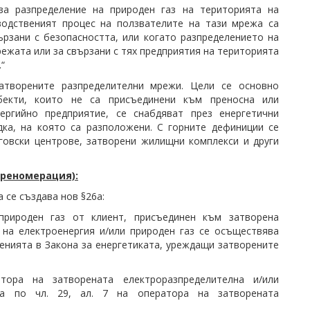
за разпределение на природен газ на територията на
водственият процес на ползвателите на тази мрежа са
ързани с безопасността, или когато разпределението на
режата или за свързани с тях предприятия на територията
“
творените разпределителни мрежи. Цели се основно
бекти, които не са присъединени към преносна или
ргийно предприятие, се снабдяват през енергетични
ка, на която са разположени. С горните дефиниции се
говски центрове, затворени жилищни комплекси и други
 преномерация):
 се създава нов §26а:
 природен газ от клиент, присъединен към затворена
 на електроенергия и/или природен газ се осъществява
енията в Закона за енергетиката, уреждащи затворените
ора на затворената електроразпределителна и/или
та по чл. 29, ал. 7 на оператора на затворената