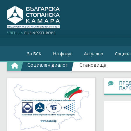
ЧЛЕН НА
BUSINESSEUROPE
За БСК
На фокус
Актуално
Социал
Социален диалог
Становища
ПРЕД
ПАР