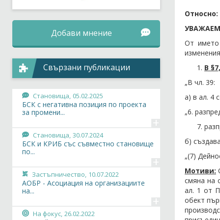
Относно:
УВАЖАЕМ
Добави мнение
От името
изменения
Свързани публикации
В §7
„В чл. 39:
Становища,
05.02.2025
а) в ал. 4 
БСК с негативна позиция по проекта
„6. разпр
за промени...
+
разп
Становища,
30.07.2024
б) създава
БСК и КРИБ със съвместно становище
по...
„(7) Дейно
+
Мотиви:
О
Застъпничество,
10.07.2022
смяна на 
АОБР - Асоциация на организациите
ал. 1 от 
на...
+
обект пър
производс
На фокус,
26.02.2022
присъеди