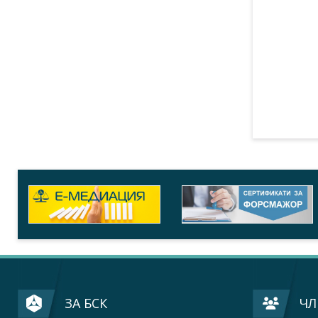
ЗА БСК
ЧЛ