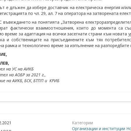
тът е длъжен да избере доставчик на електрическа енергия и/ил
регистрацията по чл. 29, ал. 7 на оператора на затворената еле
 въвеждането на понятията „Затворена електроразпределител
лират фактически взаимоотношения, които до момента са съ
о време за адаптация на всички засегнати страни към новата 
ака и собствениците на присъединените към тях потребител
на рамка и технологично време за изпълнение на разпоредбите 
ИЕ,
ЛЕВ,
ел на УС на АИКБ
тел на АОБР за 2021 г.,
ие на АИКБ, БСК, БТПП и
КРИБ
2.2021
Категории
Организации и институции
Но