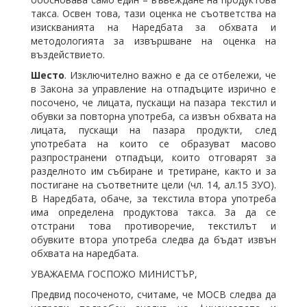
такса. Освен това, тази оценка не съответства на
изискванията на Наредбата за обхвата и
методологията за извършване на оценка на
въздействието.
Шесто
. Изключително важно е да се отбележи, че
в Закона за управление на отпадъците изрично е
посочено, че лицата, пускащи на пазара текстил и
обувки за повторна употреба, са извън обхвата на
лицата, пускащи на пазара продукти, след
употребата на които се образуват масово
разпространени отпадъци, които отговарят за
разделното им събиране и третиране, както и за
постигане на съответните цели (чл. 14, ал.15 ЗУО).
В Наредбата, обаче, за текстила втора употреба
има определена продуктова такса. За да се
отстрани това противоречие, текстилът и
обувките втора употреба следва да бъдат извън
обхвата на наредбата.
УВАЖАЕМА ГОСПОЖО МИНИСТЪР,
Предвид посоченото, считаме, че МОСВ следва да