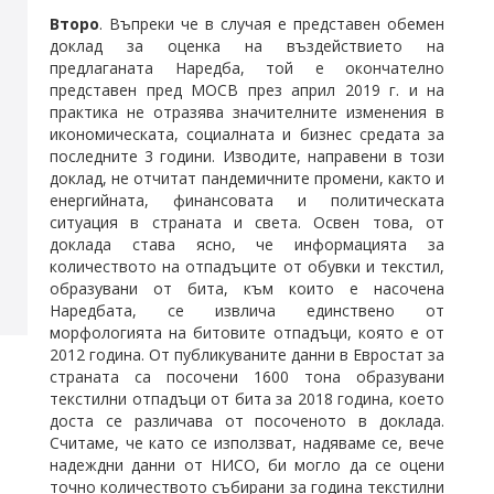
Второ
. Въпреки че в случая е представен обемен
доклад за оценка на въздействието на
предлаганата Наредба, той е окончателно
представен пред МОСВ през април 2019 г. и на
практика не отразява значителните изменения в
икономическата, социалната и бизнес средата за
последните 3 години. Изводите, направени в този
доклад, не отчитат пандемичните промени, както и
енергийната, финансовата и политическата
ситуация в страната и света. Освен това, от
доклада става ясно, че информацията за
количеството на отпадъците от обувки и текстил,
образувани от бита, към които е насочена
Наредбата, се извлича единствено от
морфологията на битовите отпадъци, която е от
2012 година. От публикуваните данни в Евростат за
страната са посочени 1600 тона образувани
текстилни отпадъци от бита за 2018 година, което
доста се различава от посоченото в доклада.
Считаме, че като се използват, надяваме се, вече
надеждни данни от НИСО, би могло да се оцени
точно количеството събирани за година текстилни