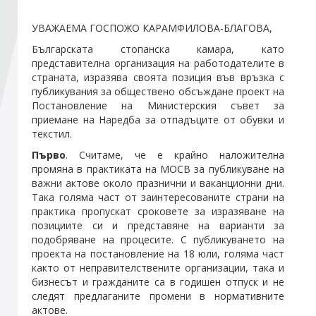
УВАЖАЕМА ГОСПОЖО КАРАМФИЛОВА-БЛАГОВА,
Стани член
Българската стопанска камара, като
представителна организация на работодателите в
Абонирайте се!
страната, изразява своята позиция във връзка с
публикувания за обществено обсъждане проект на
Постановление на Министерския съвет за
приемане на Наредба за отпадъците от обувки и
текстил.
Първо
. Считаме, че е крайно наложителна
промяна в практиката на МОСВ за публикуване на
важни актове около празнични и ваканционни дни.
Така голяма част от заинтересованите страни на
практика пропускат сроковете за изразяване на
позициите си и представяне на варианти за
подобряване на процесите. С публикуването на
проекта на постановление на 18 юли, голяма част
както от неправителствените организации, така и
бизнесът и гражданите са в годишен отпуск и не
следят предлаганите промени в нормативните
актове.