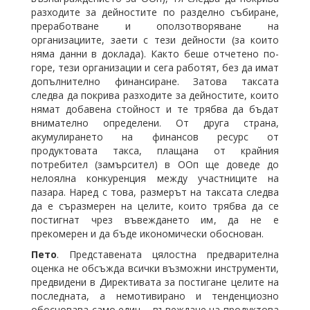
разходите за дейностите по разделно събиране,
преработване и оползотворяване на
организациите, заети с тези дейности (за които
няма данни в доклада). Както беше отчетено по-
горе, тези организации и сега работят, без да имат
допълнително финансиране. Затова таксата
следва да покрива разходите за дейностите, които
нямат добавена стойност и те трябва да бъдат
внимателно определени. От друга страна,
акумулирането на финансов ресурс от
продуктовата такса, плащана от крайния
потребител (замърсител) в ООп ще доведе до
нелоялна конкуренция между участниците на
пазара. Наред с това, размерът на таксата следва
да е съразмерен на целите, които трябва да се
постигнат чрез въвеждането им, да не е
прекомерен и да бъде икономически обоснован.
Пето
. Представената цялостна предварителна
оценка не обсъжда всички възможни инструменти,
предвидени в Директивата за постигане целите на
последната, а немотивирано и тенденциозно
обосновава само един – въвеждане на продуктова