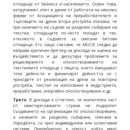
отпадъци от бизнеса и населението. Освен това,
натрупаният опит и данни от работата на няколко
фирми от Асоциацията на преработвателите и
търговците на дрехи втора употреба показва, че
при наличието на съдове за разделно събиране на
текстил, отпадъците по-често попадат в тях,
отколкото в съдовете за смесени битови
отпадъци. Ето защо считаме, че МОСВ следва да
направи критичен преглед на доклада за оценка на
въздействието и да дискутира проблемите за
рециклирането и оползотворяването на
текстилните отпадъци с лицата, които извършват
тези дейности и финансират дейността си с
приходите от реализация на дрехи за повторна
употреба, текстил за използване в индустрията,
преработване, енергийно оползотворяване и др.
Трето
. В доклада е отчетено, че значителна част
от заинтересованите страни не подкрепят
създаването на организации по оползотворяване,
а начините за разделно събиране, описани в
Наредбата, са чрез индивидуални или колективни
системи. Пренебрегнат е опитът, който имат