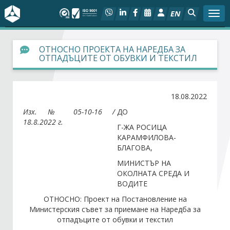
EN
Togg
За БСК
ОТНОСНО ПРОЕКТА НА НАРЕДБА ЗА
ОТПАДЪЦИТЕ ОТ ОБУВКИ И ТЕКСТИЛ
На фокус
18.08.2022
Актуално
Изх. № 05-10-16 /
ДО
18.8.2022 г.
Социален диалог
Г-ЖА РОСИЦА
КАРАМФИЛОВА-
БЛАГОВА,
Дейности
МИНИСТЪР НА
ОКОЛНАТА СРЕДА И
Арбитражен съд
ВОДИТЕ
ОТНОСНО: Проект на Постановление на
Проекти
Министерския съвет за приемане на Наредба за
отпадъците от обувки и текстил
Членове