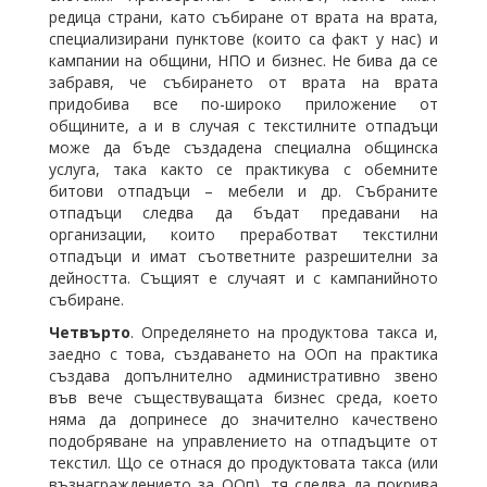
редица страни, като събиране от врата на врата,
специализирани пунктове (които са факт у нас) и
кампании на общини, НПО и бизнес. Не бива да се
забравя, че събирането от врата на врата
придобива все по-широко приложение от
общините, а и в случая с текстилните отпадъци
може да бъде създадена специална общинска
услуга, така както се практикува с обемните
битови отпадъци – мебели и др. Събраните
отпадъци следва да бъдат предавани на
организации, които преработват текстилни
отпадъци и имат съответните разрешителни за
дейността. Същият е случаят и с кампанийното
събиране.
Четвърто
. Определянето на продуктова такса и,
заедно с това, създаването на ООп на практика
създава допълнително административно звено
във вече съществуващата бизнес среда, което
няма да допринесе до значително качествено
подобряване на управлението на отпадъците от
текстил. Що се отнася до продуктовата такса (или
възнаграждението за ООп), тя следва да покрива