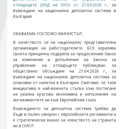
отпадъците (ЗИД на ЗУО) от 21.04.2026 г.,
за
въвеждане на национална депозитна система в
Стани член
България.
Абонирайте се!
УВАЖАЕМА ГОСПОЖО МИНИСТЪР,
В качеството си на национално представителна
организация на работодателите, БСК изразява
своята принципна подкрепа за предложения Закон
за изменение и допълнение на Закона за
управление на отпадъците публикуван за
обществено обсъждане на 21.04.2026 г., за
въвеждане на национална депозитна система за
опаковки от напитки в България. Смятаме, че тази
инициатива е най-важната стъпка към постигане
на реална кръгова икономика и изпълнение на
ангажиментите ни към Европейския съюз.
Въвеждането на депозитна система трябва да
бъде в пълен синхрон с европейските регламенти и
е стратегически важно за членството на страната
ни в ОИСР.