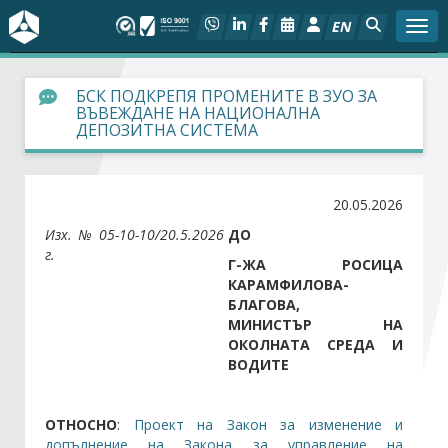
EN
Togg
За БСК
БСК ПОДКРЕПЯ ПРОМЕНИТЕ В ЗУО ЗА
ВЪВЕЖДАНЕ НА НАЦИОНАЛНА
ДЕПОЗИТНА СИСТЕМА
На фокус
Актуално
20.05.2026
Изх. №
05-10-10/20.5.2026
ДО
Социален диалог
г.
Г-ЖА РОСИЦА
КАРАМФИЛОВА-
Дейности
БЛАГОВА,
МИНИСТЪР НА
ОКОЛНАТА СРЕДА И
Арбитражен съд
ВОДИТЕ
Проекти
ОТНОСНО
:
Проект на Закон за изменение и
допълнение на Закона за управление на
Членове