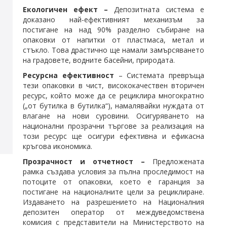
Екологичен ефект –
Депозитната система е
доказано най-ефективният механизъм за
постигане на над 90% разделно събиране на
опаковки от напитки от пластмаса, метал и
стъкло. Това драстично ще намали замърсяването
на градовете, водните басейни, природата.
Ресурсна ефективност
– Системата превръща
тези опаковки в чист, висококачествен вторичен
ресурс, който може да се рециклира многократно
(„от бутилка в бутилка“), намалявайки нуждата от
влагане на нови суровини. Осигуряването на
национални прозрачни търгове за реализация на
този ресурс ще осигури ефективна и ефикасна
кръгова икономика.
Прозрачност и отчетност –
Предложената
рамка създава условия за пълна проследимост на
потоците от опаковки, което е гаранция за
постигане на националните цели за рециклиране.
Издаването на разрешението на Националния
депозитен оператор от междуведомствена
комисия с представители на Министерството на