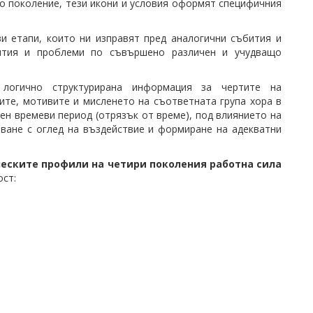
о поколение, тези икони и условия оформят специфичния
и етапи, които ни изправят пред аналогични събития и
бития и проблеми по съвършено различен и учудващо
логично структурирана информация за чертите на
тите, мотивите и мисленето на съответната група хора в
ен времеви период (отрязък от време), под влиянието на
аване с оглед на въздействие и формиране на адекватни
ческите профили
на четири поколения работна сила
ост: