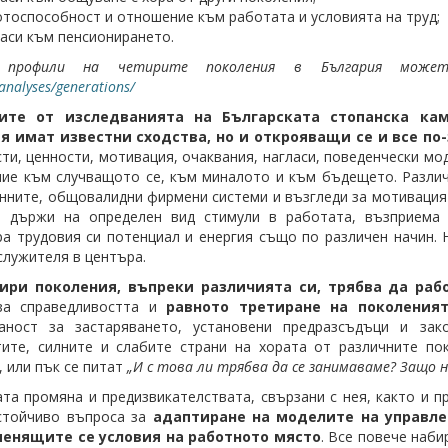
тоспособност и отношение към работата и условията на труд;
аси към пенсионирането.
 профили на четирите поколения в България мож
analyses/generations/
тите от изследванията на Българската стопанска ка
я имат известни сходства, но и открояващи се и все п
ти, ценности, мотивация, очаквания, нагласи, поведенчески мо
ие към случващото се, към миналото и към бъдещето. Различ
инните, общовалидни фирмени системи и възгледи за мотивация 
е държи на определен вид стимули в работата, възприема 
а трудовия си потенциал и енергия също по различен начин. 
служителя в центъра.
ири поколения, въпреки различията си, трябва да раб
за справедливостта и
равното третиране на поколения
аност за застаряването, установени предразсъдъци и за
тите, силните и слабите страни на хората от различните п
, или пък се питат
„И с това ли трябва да се занимаваме? Защо н
та промяна и предизвикателствата, свързани с нея, както и п
астойчиво въпроса за
адаптиране на моделите на управле
енящите се условия на работното място
. Все повече наб