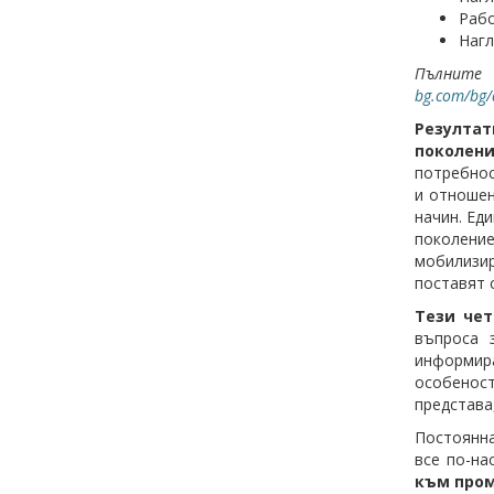
Рабо
Нагл
Пълните
bg.com/bg/
Резулта
поколени
потребнос
и отношен
начин. Ед
поколени
мобилизир
поставят 
Тези чет
въпроса 
информир
особенос
представа
Постоянна
все по-н
към пром