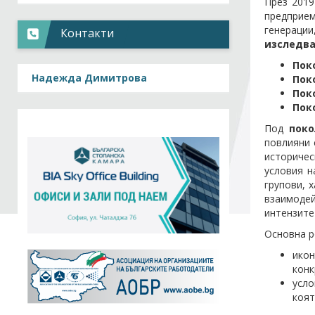
През 2019
предприе
генерации
Контакти
изследва
Пок
Надежда Димитрова
Пок
Пок
Пок
Под
поко
повлияни 
историчес
условия н
групови, 
взаимодей
интензите
Основна р
ико
конк
усло
коят