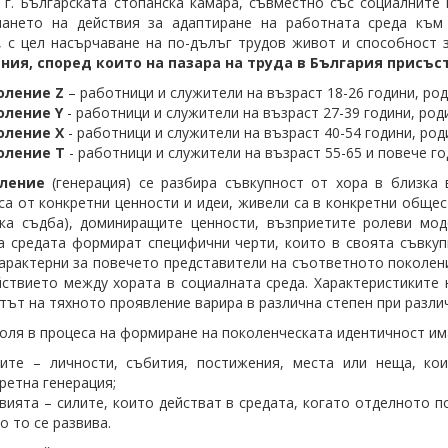
 г. Българската стопанска камара, съвместно със социалните
мането на действия за адаптиране на работната среда към
, с цел насърчаване на по-дълъг трудов живот и способност 
ния, според които на пазара на труда в България присъс
оление Z
– работници и служители на възраст 18-26 години, роди
оление
Y
- работници и служители на възраст 27-39 години, родил
оление
X
- работници и служители на възраст 40-54 години, роди
оление Т
- работници и служители на възраст 55-65 и повече го
ление
(генерация) се разбира съвкупност от хора в близка 
са от конкретни ценности и идеи, живели са в конкретни обще
ка съдба), доминиращите ценности, възприетите ролеви мод
а средата формират специфични черти, които в своята съвку
характерни за повечето представители на съответното поколени
ствието между хората в социалната среда. Характеристиките н
тът на тяхното проявление варира в различна степен при различ
оля в процеса на формиране на поколенческата идентичност им
ните – личности, събития, постижения, места или неща, ко
ретна генерация;
вията – силите, които действат в средата, когато отделното по
о то се развива.