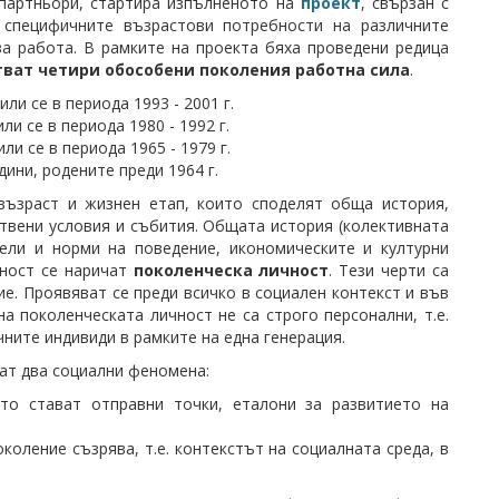
 партньори, стартира изпълненото на
проект
, свързан с
 специфичните възрастови потребности на различните
за работа. В рамките на проекта бяха проведени редица
тват четири обособени поколения работна сила
.
ли се в периода 1993 - 2001 г.
и се в периода 1980 - 1992 г.
ли се в периода 1965 - 1979 г.
дини, родените преди 1964 г.
възраст и жизнен етап, които споделят обща история,
ствени условия и събития. Общата история (колективната
ели и норми на поведение, икономическите и културни
пност се наричат
поколенческа личност
. Тези черти са
е. Проявяват се преди всичко в социален контекст и във
а поколенческата личност не са строго персонални, т.е.
ните индивиди в рамките на една генерация.
ат два социални феномена:
ито стават отправни точки, еталони за развитието на
коление съзрява, т.е. контекстът на социалната среда, в