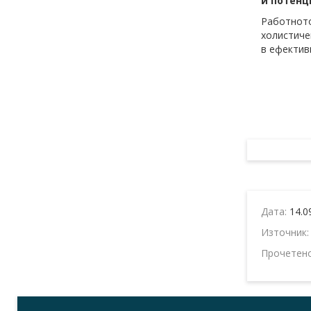
и потенц
Работнот
холистиче
в ефектив
Дата:
14.0
Източник
Прочетен