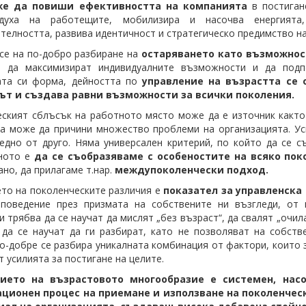
же да повиши ефективността на компанията
в постиган
духа на работещите, мобилизира и насочва енергията,
телността, развива идентичност и стратегическо предимство на
се на по-добро разбиране на
остаряването като възможнос
е да максимизират индивидуалните възможности и да подп
ата си форма, дейността по
управление на възрастта се 
ът и създава равни възможности за всички поколения.
ският сблъсък на работното място може да е източник както н
а може да причини множество проблеми на организацията. Усп
едно от друго. Няма универсален критерий, по който да се с
ното е
да се съобразяваме с особеностите на всяко пок
ано, да прилагаме т.нар.
междупоколенчески подход.
то на поколенческите различия е
показател за управленска
 поведение през призмата на собствените ни възгледи, от 
 трябва да се научат да мислят „без възраст“, да свалят „очил
 да се научат да ги разбират, като не позволяват на собств
о-добре се разбира уникалната комбинация от фактори, които 
т усилията за постигане на целите.
нието на възрастовото многообразие е системен, нас
ционен процес на приемане и използване на поколенчес