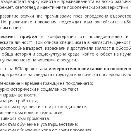
 въздействат върху живота и преживяванията на всяко различн
зрение“, светоглед и идентичните поколенчески характеристики.
развитие всички ние преминаваме през определени възрастов
. Но различните поколения подхождат към житейските съ
вим начин.
ческият профил
е конфигурация от последователно и 
еската личност“. Той описва спецификата в нагласите, ценнос
удоспособна възраст, израснали и достигнали зрялост в обособ
 обща история и социокултурна среда, който е обект на изуч
в управлението на човешките ресурси.
ето на БСК предоставя
изчерпателно описание на поколен
ия
, в рамките на следната структура и логическа последователн
енование и времеви граници на поколението;
урно-исторически и социален контекст;
ниращи ценности;
вация в работата;
аси към предприятието и ръководителите;
шение към новите технологии;
тивност към промяната;
аси към обучение и усъвършенстване;
аси към общуване с хора от други поколения;