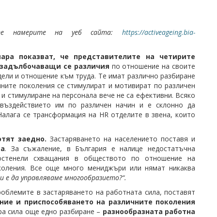
ете намерите на уеб сайта:
https://activeageing.bia-
мара показват, че представителите на четирите
о-задълбочаващи се различия
по отношение на своите
дели и отношение към труда. Те имат различно разбиране
ните поколения се стимулират и мотивират по различен
и стимулиране на персонала вече не са ефективни. Всяко
въздействието им по различен начин и е склонно да
Налага се трансформация на HR отделите в звена, които
отят заедно.
Застаряването на населението поставя и
та
. За съжаление, в България е налице недостатъчна
костенели схващания в обществото по отношение на
околения. Все още много мениджъри или нямат никаква
и е да управляваме многообразието?“.
роблемите в застаряването на работната сила, поставят
ние и приспособяването на различните поколения
ира сила още едно разбиране –
разнообразната работна