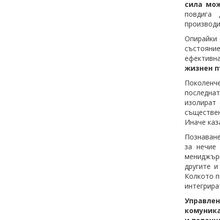
сила мо
повдига 
производи
Опирайки 
състояни
ефективн
жизнен п
Поколенче
последнат
изолират 
съществе
Иначе каз
Познаване
за нечие
мениджъри
другите и
Колкото п
интегрира
Управле
комуника