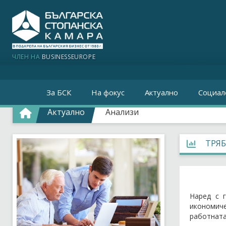
ЧЛЕН НА
BUSINESSEUROPE
За БСК
На фокус
Актуално
Социал
Актуално
Анализи
ТРЯБ
Наред с 
икономиче
работната