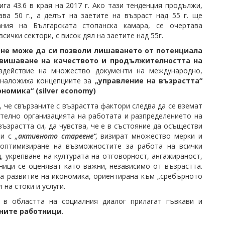
ига 43.6 в края на 2017 г. Ако тази тенденция продължи,
ва 50 г., а делът на заетите на възраст над 55 г. ще
ания на Българската стопанска камара, се очертава
всички сектори, с висок дял на заетите над 55г.
 не може да си позволи лишаването от потенциала
вишаване на качеството и продължителността на
ъздействие на множество документи на международно,
 наложиха концепциите за
„управление на възрастта“
номика“ (silver economy)
 че свързаните с възрастта фактори следва да се вземат
ително организацията на работата и разпределението на
възрастта си, да чувства, че е в състояние да осъществи
ни с
„
активното стареене“
,
визират множество мерки и
 оптимизиране на възможностите за работа на всички
, укрепване на културата на отговорност, ангажираност,
ници се оценяват като важни, независимо от възрастта.
а развитие на икономика, ориентирана към „сребърното
 на стоки и услуги.
 в областта на социалния диалог прилагат гъвкави и
тните работници
.