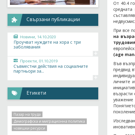
От 40.4 г
средната 
съставля
Свързани публикации
недвусми
При все п
на възр
Новини,
14.10.2020
Проучват нуждите на хора с три
трудови
заболявания
европейск
+
(age man
Проекти,
01.10.2019
Във възпр
Съвместни действия на социалните
предвид в
партньори за...
+
индивидуа
личните и
инициати
Етикети
възрасти 
уважение 
Понятие
поколение“
Пазар на труда
Изследва
Демографска и миграционна политика
иновативн
човешки ресурси