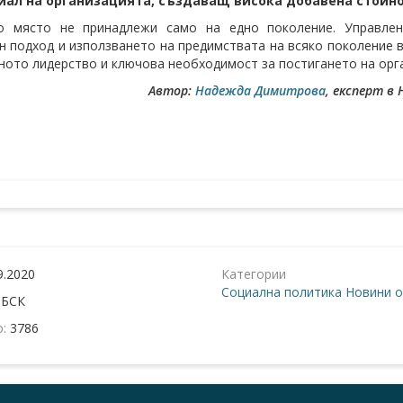
иал на организацията, създаващ висока добавена стойно
о място не принадлежи само на едно поколение. Управлен
н подход и използването на предимствата на всяко поколение 
ното лидерство и ключова необходимост за постигането на ор
Автор:
Надежда Димитрова
, експерт в
9.2020
Категории
Социална политика
Новини о
:
БСК
о:
3786