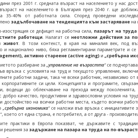
одини през 2001 г. средната възраст на населението у нас дост
възраст на населението в България през 2040 г. ще доближа
ва 35-40% от работната сила. Според проведени изследв
слено
задълбочаване на тенденцията към застаряване
на 
о-изострящия се дефицит на работна сила,
пазарът на труда
астните работещи
. Налагат се
неотложни действия за по
я живот
. В този контекст, в края на миналия век, под в
о и национално ниво, бяха регламентирани параметрите и се
agement), активно стареене (active aging)
и
„сребърна ико
иетото разбиране за
„
управление на възрастта
“
се подчертава,
ъв връзка с условията на труд и текущото управление, включ
лните работни задачи, така че всеки работник, независимо от 
 корпоративните си цели. Концепцията и програмите, свърза
ви, водещи до облекчаване на прехода между поколенията,
с добро качество, продуктивни и здравословни условия на труд
и достойнство на всички работни места, където всички работ
то
„
сребърна икономика
“
се наложи във връзка с инициативите з
, което от една страна, е потребител, а от друга - производител
ните практики в Европа показват, че държавите с традиции
и решения за
задържане на пазара на труда на по-възрас