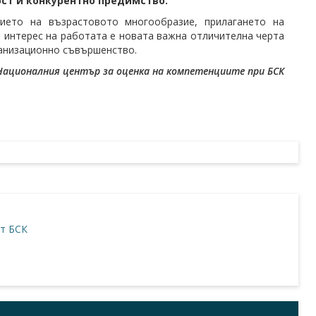
ст и конкурентно предимство.
ието на възрастовото многообразие, прилагането на
в интерес на работата е новата важна отличителна черта
ганизационно съвършенство.
 Националния център за оценка на компетенциите при БСК
т БСК