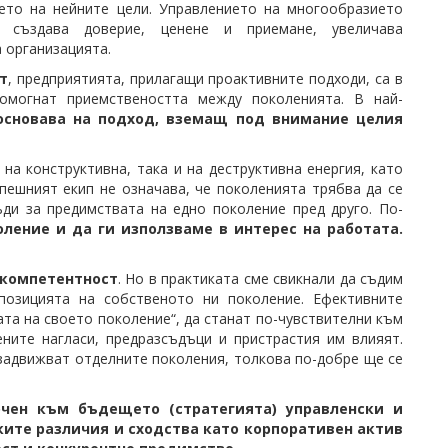
ето на нейните цели. Управлението на многообразието
 създава доверие, ценене и приемане, увеличава
 организацията.
т
, предприятията, прилагащи проактивните подходи, са в
омогнат приемствеността между поколенията. В най-
основава на подход, вземащ под внимание целия
а конструктивна, така и на деструктивна енергия, като
ешният екип не означава, че поколенията трябва да се
ъди за предимствата на едно поколение пред друго. По-
оление и да ги използваме в интерес на работата.
 компетентност
. Но в практиката сме свикнали да съдим
позицията на собственото ни поколение. Ефективните
ата на своето поколение“, да станат по-чувствителни към
ените нагласи, предразсъдъци и пристрастия им влияят.
задвижват отделните поколения, толкова по-добре ще се
очен към бъдещето (стратегията) управленски и
ките различия и сходства като корпоративен актив