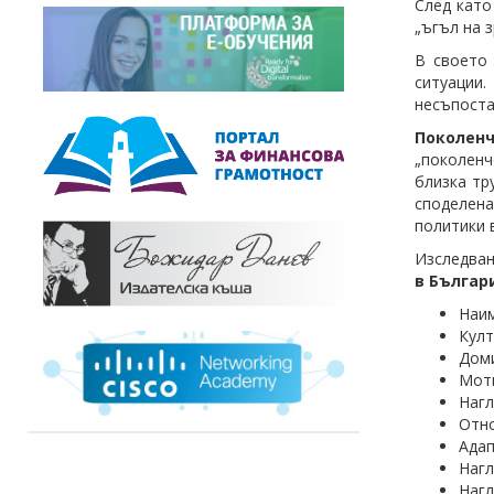
След като
„ъгъл на 
В своето 
ситуации
несъпоста
Поколен
„поколенч
близка тр
споделена
политики 
Изследван
в Българ
Наим
Култ
Доми
Моти
Нагл
Отно
Адап
Нагл
Нагл