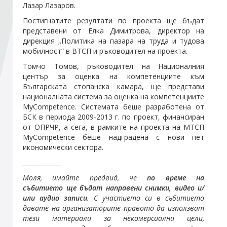
Лазар Лазаров.
Постигнатите резултати по проекта ще бъдат
Стани член
представени от Елка Димитрова, директор на
дирекция „Политика на пазара на труда и тудова
мобилност“ в ВТСП и ръководител на проекта.
Абонирайте се!
Томчо Томов, ръководител на Националния
център за оценка на компетенциите към
Българската стопанска камара, ще представи
националната система за оценка на компетенциите
MyCompetence. Системата беше разработена от
БСК в периода 2009-2013 г. по проект, финансиран
от ОПРЧР, а сега, в рамките на проекта на МТСП
MyCompetence беше надградена с нови пет
икономически сектора.
_____________
Моля, имайте предвид, че
по време на
събитието ще бъдат направени снимки, видео и/
или аудио записи
. С участието си в събитието
давате на организаторите правото да използват
тези материали за некомерсиални цели,