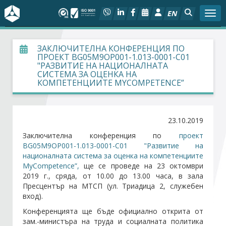
EN
Togg
За БСК
ЗАКЛЮЧИТЕЛНА КОНФЕРЕНЦИЯ ПО
ПРОЕКТ BG05M9OP001-1.013-0001-С01
"РАЗВИТИЕ НА НАЦИОНАЛНАТА
На фокус
СИСТЕМА ЗА ОЦЕНКА НА
КОМПЕТЕНЦИИТЕ MYCOMPETENCE”
Актуално
23.10.2019
Социален диалог
Заключителна конференция по
проект
BG05M9OP001-1.013-0001-С01 "Развитие на
Дейности
националната система за оценка на компетенциите
MyCompetence”,
ще се проведе на 23 октомври
Арбитражен съд
2019 г., сряда, от 10.00 до 13.00 часа, в зала
Пресцентър на МТСП (ул. Триадица 2, служебен
вход).
Проекти
Конференцията ще бъде официално открита от
зам.-министъра на труда и социалната политика
Членове