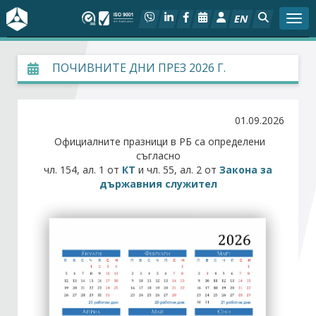
EN
Togg
За БСК
ПОЧИВНИТЕ ДНИ ПРЕЗ 2026 Г.
На фокус
01.09.2026
Актуално
Официалните празници в РБ са определени
съгласно
чл. 154, ал. 1 от
КТ
и чл. 55, ал. 2 от
Закона за
Социален диалог
държавния служител
Дейности
Арбитражен съд
Проекти
Членове