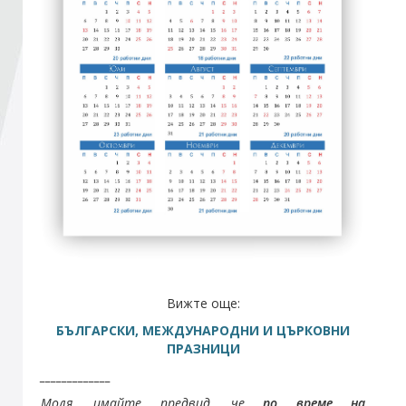
Стани член
Абонирайте се!
Вижте още:
БЪЛГАРСКИ, МЕЖДУНАРОДНИ И ЦЪРКОВНИ
ПРАЗНИЦИ
_____________
Моля, имайте предвид, че
по време на