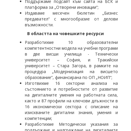
Поддържаме подсайт към сайта на БСК и
платформа за „Отворени иновации“;
Издаваме месечен бюлетин „Бизнес
предавател“ с многообразие от делови
възможности.
В областта на човешките ресурси
Разработихме 10 образователни
компетентностни модела на учебни програми
в две висши училища - Технически
университет – София, и Тракийски
университет – Стара Загора, в рамките на
процедура „Модернизация на висшето
образование“, финансирана по ОП „НОИП“;
Изготвихме 16 секторни анализа на
състоянието и потребностите от развитие
на дигиталните умения на работната сила,
както и 87 профили на ключови длъжности в
16 икономически сектора с описание на
изискваните дигитални знания, умения и
компетенции;
Разработихме Методически указания за
поддържане и надграждане на дигиталните