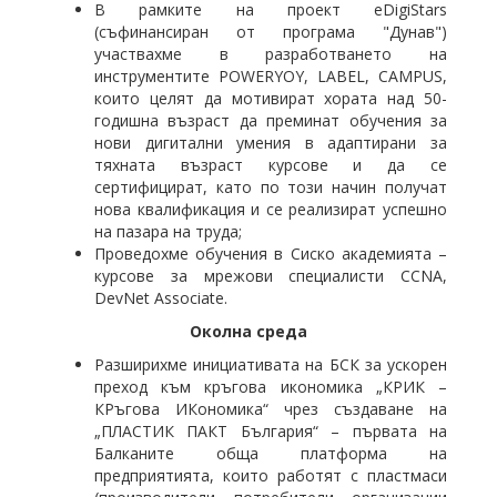
В рамките на проект eDigiStars
(съфинансиран от програма "Дунав")
участвахме в разработването на
инструментите POWERYOY, LABEL, CAMPUS,
които целят да мотивират хората над 50-
годишна възраст да преминат обучения за
нови дигитални умения в адаптирани за
тяхната възраст курсове и да се
сертифицират, като по този начин получат
нова квалификация и се реализират успешно
на пазара на труда;
Проведохме обучения в Сиско академията –
курсове за мрежови специалисти CCNA,
DevNet Associate.
Околна среда
Разширихме инициативата на БСК за ускорен
преход към кръгова икономика „КРИК –
КРъгова ИКономика“ чрез създаване на
„ПЛАСТИК ПАКТ България“ – първата на
Балканите обща платформа на
предприятията, които работят с пластмаси