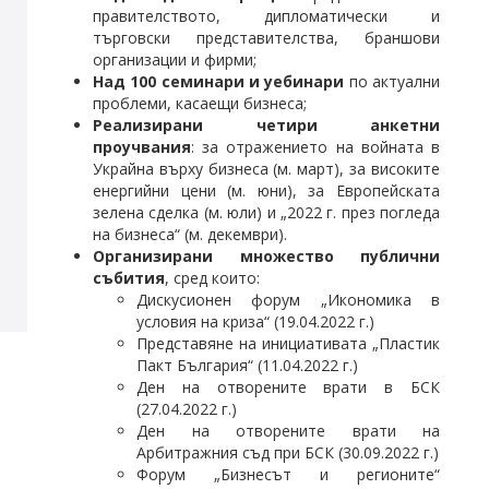
правителството, дипломатически и
търговски представителства, браншови
организации и фирми;
Над 100 семинари и уебинари
по актуални
проблеми, касаещи бизнеса;
Реализирани четири анкетни
проучвания
: за отражението на войната в
Украйна върху бизнеса (м. март), за високите
енергийни цени (м. юни), за Европейската
зелена сделка (м. юли) и „2022 г. през погледа
на бизнеса“ (м. декември).
Организирани множество публични
събития
, сред които:
Дискусионен форум „Икономика в
условия на криза“ (19.04.2022 г.)
Представяне на инициативата „Пластик
Пакт България“ (11.04.2022 г.)
Ден на отворените врати в БСК
(27.04.2022 г.)
Ден на отворените врати на
Арбитражния съд при БСК (30.09.2022 г.)
Форум „Бизнесът и регионите“