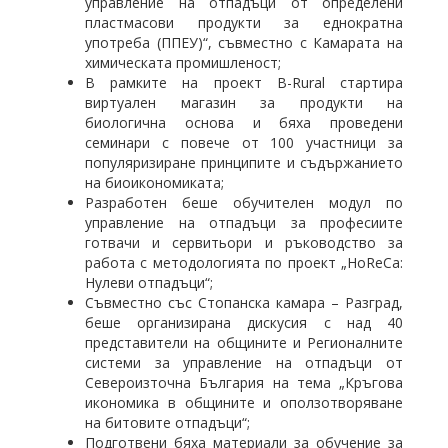
управление на отпадъци от определени
пластмасови продукти за еднократна
употреба (ППЕУ)“, съвместно с Камарата на
химическата промишленост;
В рамките на проект B-Rural стартира
виртуален магазин за продукти на
биологична основа и бяха проведени
семинари с повече от 100 участници за
популяризиране принципите и съдържанието
на биоикономиката;
Разработен беше обучителен модул по
управление на отпадъци за професиите
готвачи и сервитьори и ръководство за
работа с методологията по проект „HoReCa:
Нулеви отпадъци“;
Съвместно със Стопанска камара – Разград,
беше организирана дискусия с над 40
представители на общините и Регионалните
системи за управление на отпадъци от
Североизточна България на тема „Кръгова
икономика в общините и оползотворяване
на битовите отпадъци“;
Подготвени бяха материали за обучение за