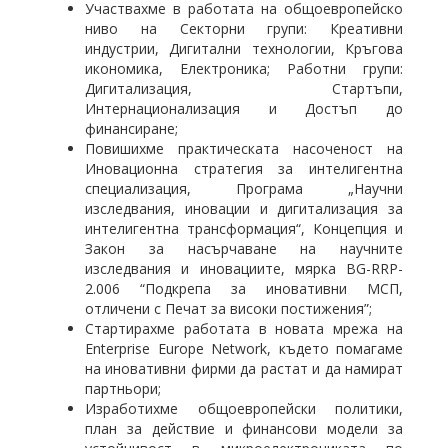
Участвахме в работата на общоевропейско
ниво на Секторни групи: Креативни
индустрии, Дигитални технологии, Кръгова
икономика, Електроника; Работни групи:
Дигитализация, Стартъпи,
Интернационализация и Достъп до
финансиране;
Повишихме практическата насоченост на
Иновационна стратегия за интелигентна
специализация, Програма „Научни
изследвания, иновации и дигитализация за
интелигентна трансформация“, Концепция и
Закон за насърчаване на научните
изследвания и иновациите, мярка BG-RRP-
2.006 “Подкрепа за иновативни МСП,
отличени с Печат за високи постижения”;
Стартирахме работата в новата мрежа на
Enterprise Europe Network, където помагаме
на иновативни фирми да растат и да намират
партньори;
Изработихме общоевропейски политики,
план за действие и финансови модели за