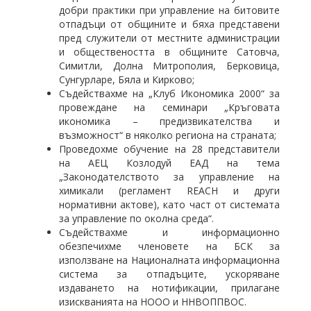
добри практики при управление на битовите
отпадъци от общините и бяха представени
пред служители от местните администрации
и обществеността в общините Сатовча,
Симитли, Долна Митрополия, Берковица,
Сунгурларе, Бяла и Кирково;
Съдействахме на „Клуб Икономика 2000“ за
провеждане на семинари „Кръговата
икономика – предизвикателства и
възможност“ в няколко региона на страната;
Проведохме обучение на 28 представители
на АЕЦ Козлодуй ЕАД на тема
„Законодателството за управление на
химикали (регламент REACH и други
нормативни актове), като част от системата
за управление по околна среда“.
Съдействахме и информационно
обезпечихме членовете на БСК за
използване на Националната информационна
система за отпадъците, ускоряване
издаването на нотификации, прилагане
изискванията на НООО и ННВОППВОС.