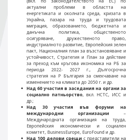
(вкл. по законодателството на ЕС) по
актуални проблеми в областта на
енергетиката и околната среда, кризата в
Стани член
Украйна, пазара на труда и трудовата
миграция, образованието, бюджетната и
данъчна политика, общественото
Абонирайте се!
осигуряване, дружественото право,
индустриалното развитие, Европейския зелен
пакт, Националния план за възстановяване и
устойчивост, Стратегия и План за действие
за преход към кръгова икономика на РБ за
периода 2022- 2027 г., Дългосрочна
стратегия на Р България за смекчаване на
изменението на климата до 2050 г. и др.
Над 60 участия в заседания на органи за
социално патньорство
, вкл. НСТС, ИСС и
др.;
Над 30 участия във форуми на
международни организации
–
Международната организация на труда,
Европейския икономически и социален
комитет, BusinessEurope, EuroFound и др.
Над 100 делови срещи
с представители на