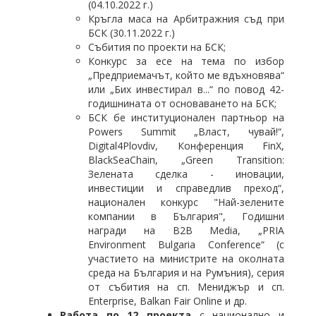
(04.10.2022 г.)
Кръгла маса на Арбитражния съд при
БСК (30.11.2022 г.)
Събития по проекти на БСК;
Конкурс за есе на тема по избор
„Предприемачът, който ме вдъхновява“
или „Бих инвестирал в...“ по повод 42-
годишнината от основаването на БСК;
БСК бе институционален партньор на
Powers Summit „Власт, чувай!“,
Digital4Plovdiv, Конференция FinX,
BlackSeaChain, „Green Transition:
Зелената сделка - иновации,
инвестиции и справедлив преход“,
национален конкурс "Най-зелените
компании в България", Годишни
награди на B2B Media, „PRIA
Environment Bulgaria Conference“ (с
участието на министрите на околната
среда на България и на Румъния), серия
от събития на сп. Мениджър и сп.
Enterprise, Balkan Fair Online и др.
Работа по 12 проекта
с национално и