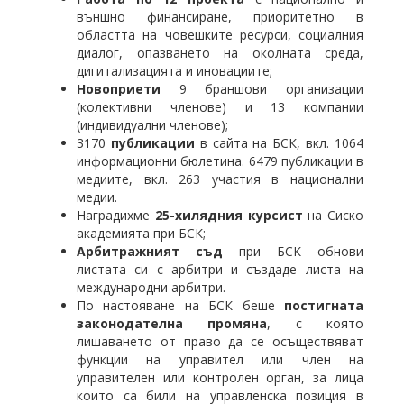
външно финансиране, приоритетно в
областта на човешките ресурси, социалния
диалог, опазването на околната среда,
дигитализацията и иновациите;
Новоприети
9 браншови организации
(колективни членове) и 13 компании
(индивидуални членове);
3170
публикации
в сайта на БСК, вкл. 1064
информационни бюлетина. 6479 публикации в
медиите, вкл. 263 участия в национални
медии.
Наградихме
25-хилядния курсист
на Сиско
академията при БСК;
Арбитражният съд
при БСК обнови
листата си с арбитри и създаде листа на
международни арбитри.
По настояване на БСК беше
постигната
законодателна промяна
, с която
лишаването от право да се осъществяват
функции на управител или член на
управителен или контролен орган, за лица
които са били на управленска позиция в