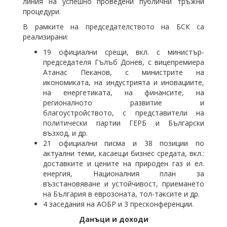
линия на успешно проведени публични тръжни
процедури.
В рамките на председателството на БСК са
реализирани:
19 официални срещи, вкл. с министър-
председателя Гълъб Донев, с вицепремиера
Атанас Пеканов, с министрите на
икономиката, на индустрията и иновациите,
на енергетиката, на финансите, на
регионалното развитие и
благоустройството, с представители на
политически партии ГЕРБ и Български
възход, и др.
21 официални писма и 38 позиции по
актуални теми, касаещи бизнес средата, вкл.:
доставките и цените на природен газ и ел.
енергия, Националния план за
възстановяване и устойчивост, приемането
на България в еврозоната, тол-таксите и др.
4 заседания на АОБР и 3 пресконференции.
Данъци и доходи