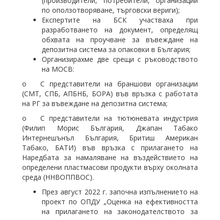
(производители, потребители, организации
по оползотворяване, търговски вериги);
Експертите на БСК участваха при
разработването на документ, определящ
обхвата на проучване за въвеждане на
депозитна система за опаковки в България;
Организирахме две срещи с ръководството
на МОСВ:
o С представители на браншови организации
(СМТ, СПБ, АПБНБ, БОРА) във връзка с работата
на РГ за въвеждане на депозитна система;
o С представители на тютюневата индустрия
(Филип Морис България, Джапан Табако
Интернешънъл България, Бритиш Американ
Табако, БАТИ) във връзка с прилагането на
Наредбата за намаляване на въздействието на
определени пластмасови продукти върху околната
среда (ННВОППВОС).
През август 2022 г. започна изпълнението на
проект по ОПДУ „Оценка на ефективността
на прилагането на законодателството за