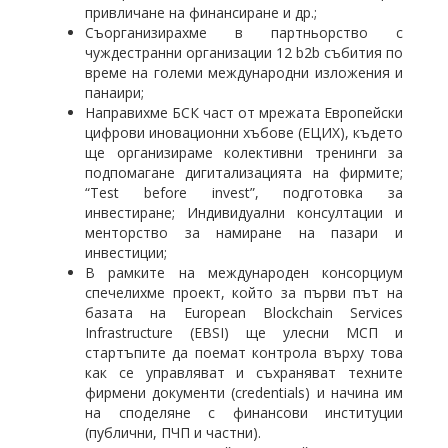
привличане на финансиране и др.;
Съорганизирахме в партньорство с
чуждестранни организации 12 b2b събития по
време на големи международни изложения и
панаири;
Направихме БСК част от мрежата Европейски
цифрови иновационни хъбове (ЕЦИХ), където
ще организираме колективни тренинги за
подпомагане дигитализацията на фирмите;
“Test before invest”, подготовка за
инвестиране; Индивидуални консултации и
менторство за намиране на пазари и
инвестиции;
В рамките на международен консорциум
спечелихме проект, който за първи път на
базата на European Blockchain Services
Infrastructure (EBSI) ще улесни МСП и
стартъпите да поемат контрола върху това
как се управляват и съхраняват техните
фирмени документи (credentials) и начина им
на споделяне с финансови институции
(публични, ПЧП и частни).