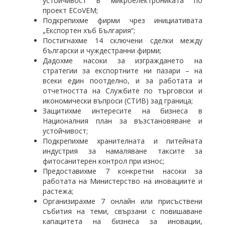
устойчивост в микроелектрониката по
проект ECoVEM;
Подкрепихме фирми чрез инициативата
„Експортен хъб България“;
Постигнахме 14 сключени сделки между
български и чуждестранни фирми;
Дадохме насоки за изграждането на
стратегии за експортните ни пазари – на
всеки един поотделно, и за работата и
отчетността на Службите по търговски и
икономически въпроси (СТИВ) зад граница;
Защитихме интересите на бизнеса в
Националния план за възстановяване и
устойчивост;
Подкрепихме хранителната и питейната
индустрия за намаляване таксите за
фитосанитерен контрол при износ;
Предоставихме 7 конкретни насоки за
работата на Министерство на иновациите и
растежа;
Организирахме 7 онлайн или присъствени
събития на теми, свързани с повишаване
капацитета на бизнеса за иновации,