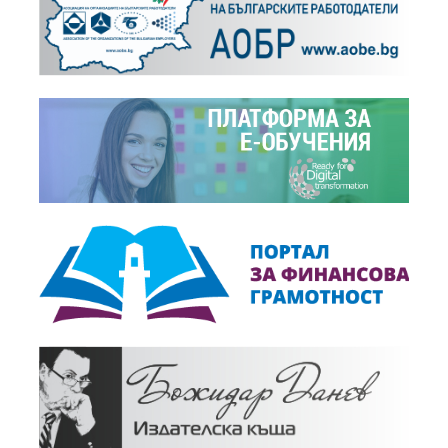
ПЛАСТИК ПАКТ България
+
На фокус,
16.12.2019
Годишни анкети на БСК
+