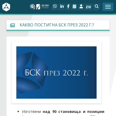
EN
Togg
За БСК
КАКВО ПОСТИГНА БСК ПРЕЗ 2022 Г.?
На фокус
Актуално
Социален диалог
Дейности
Арбитражен съд
Проекти
Изготвени
над 90 становища и позиции
Членове