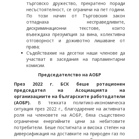
търговско дружество, прекратено поради
несъстоятелност, се ограничи на пет години.
По този начин от Търговския закон
отпаднаха несправедливите,
дискриминационни текстове, които
въвеждаха презумпция за вина, колективна
отговорност и доживотно лишаване от
права;
Съдействахме на десетки наши членове да
участват в заседания на парламентарни
комисии.
Председателство на АОБР
През 2022 г. БСК беше ротационен
председател на
Асоциацията на
организациите на българските работодатели
(АОБР).
В тежката политико-икономическа
ситуация през 2022 г., благодарение на активната
роля на членовете на АОБР, бяха съществено
ограничени енергийните цени за небитовите
потребители. Беше постигната и висока степен на
диверсификация на доставките на природен газ по