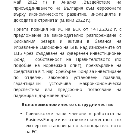
май 2022 г.) и Анализ „Въздействие на
присъединяването на България към еврозоната
върху икономическото развитие, инфлацията и
доходите в страната“ (м. юни 2022 г.).
Приета позиция на УС на БСК от 14.12.2022 г. с
предложение за законодателно разпореждане с
фискалния резерв и активи в баланса на
Управление Емисионно на БНБ над изискуемите от
ЕЦБ чрез създаване на суверенен инвестиционен
фонд - собственост на Правителството (по
подобие на норвежкия опит), прехвърляне на
средствата в т. нар. Сребърен фонд за инвестиране
по отделни, законово установени правила,
гарантиращи устойчива макроикономическа
перспектива или предсрочно погасяване на
падежиращ държавен дълг.
Външноикономическо сътрудничество
Привлякохме наши членове в работата на
BusinessEurope и изготвихме съвместно с тях
експертни становища по законодателството
на ЕС;