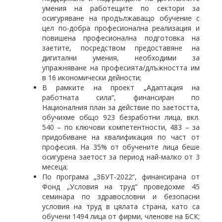
умения на работещите по сектори за
осигуряване на продължаващо обучение с
цел по-добра професионална реализация и
повишена професионална подготовка на
заетите, посредством предоставяне на
дигитални умения, необходими за
упражняване на професията/длъжността им
в 16 икономически дейности;
В рамките на проект „Адаптация на
работната сила“, финансиран по
Националния план за действие по заетостта,
обучихме общо 923 безработни лица, вкл.
540 – по ключови компетентности, 483 – за
придобиване на квалификация по част от
професия. На 35% от обучените лица беше
осигурена заетост за период най-малко от 3
месеца;
По програма „ЗБУТ-2022“, финансирана от
Фонд „Условия на труд“ проведохме 45
семинара по здравословни и безопасни
условия на труд в цялата страна, като са
обучени 1494 лица от фирми, членове на БСК;