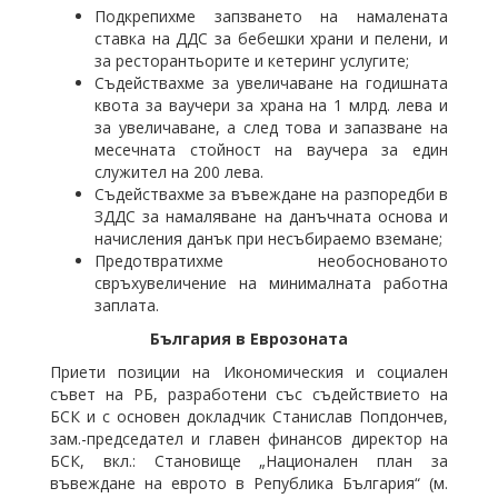
Подкрепихме запзването на намалената
ставка на ДДС за бебешки храни и пелени, и
за ресторантьорите и кетеринг услугите;
Съдействахме за увеличаване на годишната
квота за ваучери за храна на 1 млрд. лева и
за увеличаване, а след това и запазване на
месечната стойност на ваучера за един
служител на 200 лева.
Съдействахме за въвеждане на разпоредби в
ЗДДС за намаляване на данъчната основа и
начисления данък при несъбираемо вземане;
Предотвратихме необоснованото
свръхувеличение на минималната работна
заплата.
България в Еврозоната
Приети позиции на Икономическия и социален
съвет на РБ, разработени със съдействието на
БСК и с основен докладчик Станислав Попдончев,
зам.-председател и главен финансов директор на
БСК, вкл.: Становище „Национален план за
въвеждане на еврото в Република България“ (м.