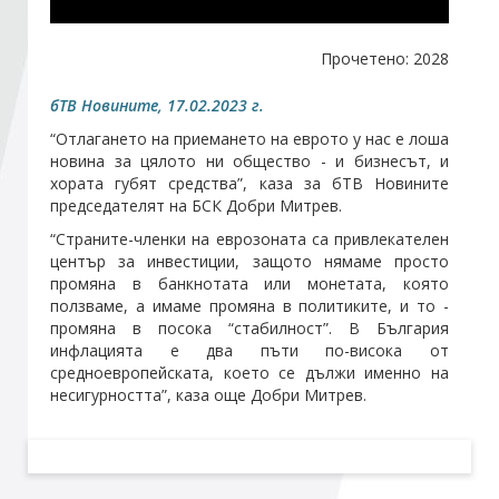
Стани член
Прочетено: 2028
бТВ Новините, 17.02.2023 г.
Абонирайте се!
“Отлагането на приемането на еврото у нас е лоша
новина за цялото ни общество - и бизнесът, и
хората губят средства”, каза за бТВ Новините
председателят на БСК Добри Митрев.
“Страните-членки на еврозоната са привлекателен
център за инвестиции, защото нямаме просто
промяна в банкнотата или монетата, която
ползваме, а имаме промяна в политиките, и то -
промяна в посока “стабилност”. В България
инфлацията е два пъти по-висока от
средноевропейската, което се дължи именно на
несигурността”, каза още Добри Митрев.