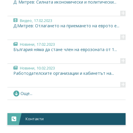
Д. Митрев: Силната икономически и политически...
+
Видео,
17.02.2023
Д.Митрев: Отлагането на приемането на еврото е...
+
Новини,
17.02.2023
България няма да стане член на еврозоната от 1...
+
Новини,
10.02.2023
Работодателските организации и кабинетът на...
+
Новини,
06.02.2023
Още...
Разработват се насоки за коректно...
+
Анализи,
03.02.2023
Контакти
Предстоящият избор и изхода от Паричния съвет
+