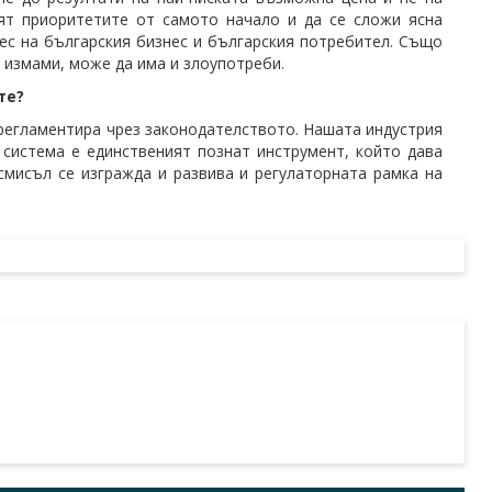
нят приоритетите от самото начало и да се сложи ясна
рес на българския бизнес и българския потребител. Също
и измами, може да има и злоупотреби.
те?
 регламентира чрез законодателството. Нашата индустрия
 система е единственият познат инструмент, който дава
смисъл се изгражда и развива и регулаторната рамка на