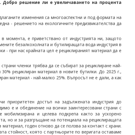
. Добро решение ли е увеличаването на процента
длаганите изменения са многоаспектни и под формата на
 една - решението на екологичните предизвикателства да
 в момента, е приветствано от индустрията ни, защото
омените безалкохолната и бутилиращата вода индустрия в
ки - при нас крайната цел е рециклираният материал да е
и страни членки трябва да се събират за рециклиране най-
 30% рециклиран материал в новите бутилки. До 2025 г.,
ран материал - най-малко 25%. Въпросът не е дали, а как
чи приоритетен достъп на задължената индустрия до
димо е и обединение на всички заинтересовани страни с
е мобилизирана и целева подкрепа както за ускорено
та, но и за разгръщане на потенциала на рециклиращата
 материал, годен отново да се ползва за контакт с храни.
ната стойност, която с партньорите по веригата оставаме