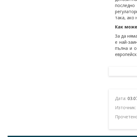
последно 
регулатор
така, ако
Как може
За да ням
е най-заи
пълна и о
европейск
Дата:
03.0
Източник
Прочетен