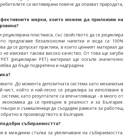
требителите са мотивирани повече да опазват природата,
 ефективните мерки, които можем да приложим на
уровина?
 и рециклирана пластмаса, със свойството да се рециклира
оито предлагаме
безалкохолни
напитки
и вода са 100%
бва да се допускат практики, в които ценният материал да
то не изискват такова високо качество. От това ще загуби
rPET (рециклиран РЕТ) материал ще оскъпи значително
рябва да бъде подкрепена и надградена.
ика?
овките. До момента депозитната система като механизъм
й-чист, който и най-лесно се рециклира за използване в
 системи, като резултатите са впечатляващи - в много от
 икономика да се превърне в реалност и за България.
ртньори и съмишленици да създадем рамката за работещ
 обратно в производството в България.
е подобри събираемостта?
ия в междинни стъпки за увеличаване на събираемостта.