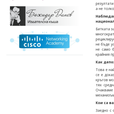
резултати
а не толк
Наблюдав
национал
Битката з
многокра
рециклиру
не бъде у
не само б
крайния п
Как депо
Това е на
се е дока
кръгов мо
тях средн
Очакваме 
механизъм
Кои са в
Заедно с 