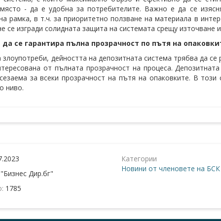
място - да е удобна за потребителите. Важно е да се изяс
на рамка, в т.ч. за приоритетно ползване на материала в инте
 не се изгради солидната защита на системата срещу източване 
 да се гарантира пълна прозрачност по пътя на опаковки
а злоупотреби, дейността на депозитната система трябва да се
нтересована от пълната прозрачност на процеса. Депозитната
сезаема за всеки прозрачност на пътя на опаковките. В този 
о ниво.
7.2023
Категории
Новини от членовете на БСК
:
"Бизнес Дир.бг"
о:
1785