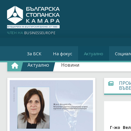
ЧЛЕН НА
BUSINESSEUROPE
За БСК
На фокус
Актуално
Социал
Актуално
Новини
ПРО
ВЪВЕ
Г-жо Вел