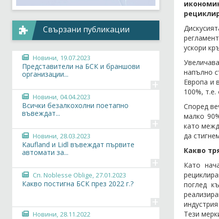
икономик
рециклир
Дискусият
Свързани публикации
регламент
ускори кр
Новини,
19.07.2023
Увеличава
Представители на БСК и браншови
напълно с
организации...
+
Европа и 
100%, т.е
Новини,
04.04.2023
Всички безалкохолни поетапно
Според ве
въвеждат...
малко 90
+
като межд
да стигне
Новини,
28.03.2023
Kaufland и Lidl въвеждат първите
Какво тр
автомати за...
+
Като нач
рециклира
Сп. Noblesse Oblige,
27.01.2023
Какво постигна БСК през 2022 г.?
поглед к
реализира
+
индустрия
Тези мерк
Новини,
28.11.2022