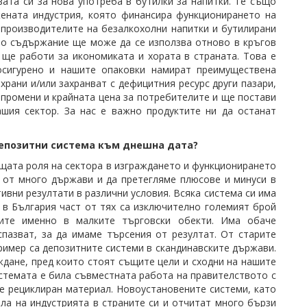
вата си за нова употреба в бутилки за
напитки
. Те също
ената индустрия, която финансира функционирането на
о
производителите
на
безалкохолни
напитки
и бутилирани
ото съдържание ще може да се използва отново в кръгов
 ще работи за икономиката и хората в страната. Това е
осигурено и нашите опаковки намират преимуществена
 храни и/или захранват с дефицитния ресурс други пазари,
 промени и крайната цена за потребителите и ще постави
ашия сектор. За нас е важно продуктите ни да останат
депозитни система към днешна дата?
дещата роля на сектора в изграждането и функционирането
 от много държави и да претегляме плюсове и минуси в
ивни резултати в различни условия. Всяка система си има
 в България част от тях са изключително големият брой
ките именно в малките търговски обекти. Има обаче
пазват, за да имаме търсения от резултат. От старите
пример са депозитните системи в скандинавските държави.
ждане, пред които стоят същите цели и сходни на нашите
истемата е била съвместната работа на правителството с
те рециклиран материал. Новоустановените системи, като
ла на индустрията в страните си и отчитат много бързи