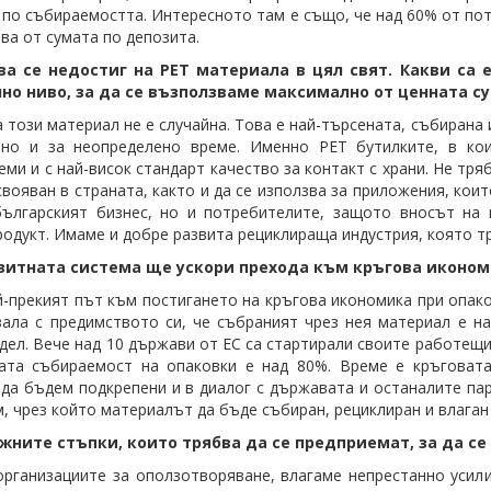
 по събираемостта. Интересното там е също, че над 60% от по
ова от сумата по депозита.
а се недостиг на PET материала в цял свят. Какви са
но ниво, за да се възползваме максимално от ценната с
а този материал не е случайна. Това е най-търсената, събирана
тно и за неопределено време. Именно РЕТ бутилките, в к
еми и с най-висок стандарт качество за контакт с храни. Не тря
свояван в страната, както и да се използва за приложения, кои
ългарският бизнес, но и потребителите, защото вносът на 
родукт. Имаме и добре развита рециклираща индустрия, която т
зитната система ще ускори прехода към кръгова иконом
й-прекият път към постигането на кръгова икономика при опак
зала с предимството си, че събраният чрез нея материал е на
дел. Вече над 10 държави от ЕС са стартирали своите работещи
ата събираемост на опаковки е над 80%. Време е кръговата
да бъдем подкрепени и в диалог с държавата и останалите па
, чрез който материалът да бъде събиран, рециклиран и влаган
ажните стъпки, които трябва да се предприемат, за да с
организациите за оползотворяване, влагаме непрестанно усил