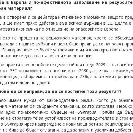
а в Европа и по-ефективното използване на ресурсите
ан материал?
а е отворена и се дебатира интензивно в момента, защото пре
, и ще имат пряко действие във всички държави в ЕС. Целта е
ъговата икономика по отношение на опаковките в Европа.
нето на процента на рециклиран материал, което се обсъжда
ъвпада с нашите амбиции и цели. Още преди да се направят пр
в България вече се бяхме устремили към изцяло кръгови опаков
. опаковките да са напълно кръгови опаковки.
че приетите европейските цели, най-късно до 2029 г. във всичк
% от РЕТ опаковките за
напитки
и от 2030 да се влага минимум
инна цел, събираемостта трябва да е 77%, а вложеният рецикли
м дотам и дори по-далеч.
ябва да се направи, за да се постигне този резултат?
ало имаме нужда от законодателна рамка, която да обезпе
ния материал от събраните опаковки, които използва. Необхо
ъм едно по-екологично бъдеще на България. Трябва да бъд
не на стратегиите за устойчивост на
производителите
в страна
 в България чрез надграждане с нови мощности за рециклиране в
и не бива да бъдат отлагани, за да запазим и увеличим добаве