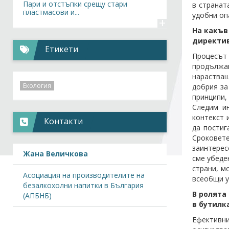
Пари и отстъпки срещу стари
в странат
пластмасови и...
удобни оп
+
На какъв
Новини,
26.10.2022
директив
Системата на Кока-Кола в България с
Етикети
престижно...
Процесът 
+
продължав
нарастващ
Екология
добрия за
принципи,
Следим и
контекст 
Контакти
да постиг
Сроковет
заинтерес
Жана Величкова
сме убеде
страни, м
Асоциация на производителите на
всеобщи у
безалкохолни напитки в България
В ролята
(АПБНБ)
в бутилк
Ефективн