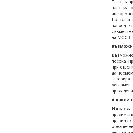
Така нап
пластмасо
информаци
Постоянно
напред к
съвместна
на МОСВ. 
Възможно
Възмож
посока.
Пр
при строг
да поемем
генерира 
регламент
предадени
А какви 
Изгражда
предимств
правилно 
обезпечен
депозитна