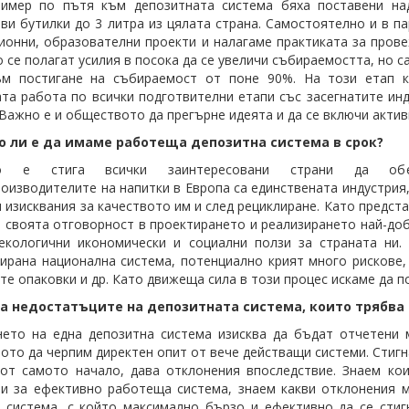
ример по пътя към депозитната система бяха поставени на
ви бутилки до 3 литра из цялата страна. Самостоятелно и в 
онни, образователни проекти и налагаме практиката за прове
 се полагат усилия в посока да се увеличи събираемостта, но с
ъм постигане на събираемост от поне 90%. На този етап 
та работа по всички подготвителни етапи със засегнатите инд
Важно е и обществото да прегърне идеята и да се включи актив
 ли е да имаме работеща депозитна система в срок?
но е стига всички заинтересовани страни да о
оизводителите
на
напитки
в Европа са единствената индустрия,
и изисквания за качеството им и след рециклиране. Като предс
 своята отговорност в проектирането и реализирането най-доб
екологични икономически и социални ползи за страната ни.
ирана национална система, потенциално крият много рискове, 
те опаковки и др. Като движеща сила в този процес искаме да по
са недостатъците на депозитната система, които трябва
нето на една депозитна система изисква да бъдат отчетени
ото да черпим директен опит от вече действащи системи. Стигна
от самото начало, дава отклонения впоследствие. Знаем ко
и за ефективно работеща система, знаем какви отклонения м
 система, с който максимално бързо и ефективно да се стиг