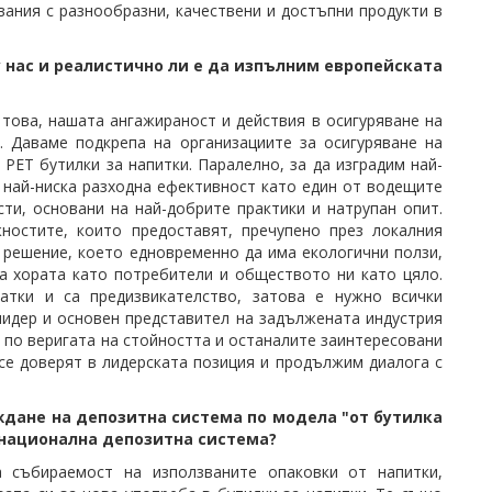
ания с разнообразни, качествени и достъпни продукти в
у нас и реалистично ли е да изпълним европейската
това, нашата ангажираност и действия в осигуряване на
 Даваме подкрепа на организациите за осигуряване на
е РЕТ бутилки за
напитки
. Паралелно, за да изградим най-
с най-ниска разходна ефективност като един от водещите
ти, основани на най-добрите практики и натрупан опит.
ностите, които предоставят, пречупено през локалния
 решение, което едновременно да има екологични ползи,
а хората като потребители и обществото ни като цяло.
атки и са предизвикателство, затова е нужно всички
лидер и основен представител на задължената индустрия
и по веригата на стойността и останалите заинтересовани
се доверят в лидерската позиция и продължим диалога с
ждане на депозитна система по модела "от бутилка
 национална депозитна система?
ка събираемост на използваните опаковки от
напитки
,