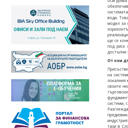
осигурява
обезпечав
системата
води. Тов
модел за 
хоризонт
реализаци
ще се кон
под риск 
достъпни з
От кои д
Присъстви
на систем
локалния 
своите ню
търговск
фундамент
системи, 
Разглежда
предизвик
индустрия
тази в Сл