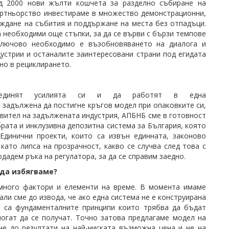
д 2000 нови жълти кошчета за разделно събиране на
партньорство инвестираме в множество демонстрационни,
ждане на събития и поддържане на места без отпадъци.
а необходими още стъпки, за да се върви с бързи темпове
ключово необходимо е възобновяването на диалога и
устрии и останалите заинтересовани страни под егидата
но в рециклирането.
бединят усилията си и да работят в една
 задължена да постигне кръгов модел при опаковките си,
тавител на задължената индустрия, АПБНБ сме в готовност
рата и инклузивна депозитна система за България, която
 Единични проекти, които са извън единната, законово
като липса на прозрачност, какво се случва след това с
дадем ръка на регулатора, за да се справим заедно.
 да избягваме?
 много фактори и елементи на време. В момента имаме
ли сме до извода, че ако една система не е конструирана
и са фундаменталните принципи които трябва да бъдат
огат да се получат. Точно затова предлагаме модел на
не до резултати на най-ниската възможна цена и не на