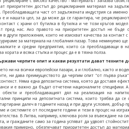
т рециклиране с високо качество - материалът запазва свойст
ат приоритетен достъп до рециклирания материал на задълж
. Преобладаващата част от задължената индустрия са именн
а е и нашата цел, за да може да се гарантира, че рециклиран
контакт с храни от бутилка в бутилка и че този кръгов модел
ът пред нас. Ако правото на приоритетен достъп не бъде 
я в други приложения, които не изискват качества за контакт с
курираме за материала на глобалния пазар. Това неминуемо ще
малките и средни предприятия, които са преобладаващи в н
а хората и всяка стъпка и процес да е в тяхна полза.
ържави черпите опит и какви резултати дават техните 
ето ни на всички европейски пазари, а и глобално, както и во
ите, ни дава преимуществото да черпим опит "от първа ръка"
контекст. Няма една депозитна система, която да доставя ефект
анси и е важно да бъдат отчетени националните специфики. А
и обекти и преобладаващият дял на реализация на напит
ални принципи на депозитната система, които трябва да се с
стартирани далеч в годините назад и при други условия, добър 
ме и системите от последните години и тези в процес на изгра
ателства. В Литва, например, ключова роля за въвеждане на с
та, и гражданите само за година успяват да удвоят стойности
овакия примерно, обезпечават приоритетен достъп до материа