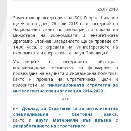
26.07.2013
Стани член
Заместник-председателят на БСК Георги Шиваров
ще участва днес, 26 юли 2013 г., в заседание на
Националния съвет по иновации, по покана на
Абонирайте се!
министъра на икономиката и енергетиката
Драгомир Стойнев. Заседанието ще се проведе от
14.30 часа, в сградата на Министерството на
икономиката и енергетиката, на ул. Триадица 8.
Участниците в заседанието обсъждат
координациония механизъм за формиране и
провеждане на научната и иновационна политика,
както и проекта на Стратегически цели и
приоритети на "
Иновационната стратегия за
интелигентна специализация 2014-2020
“.
***
вж.
Доклад за Стратегията за интелигентна
специализация - Световна Банка
,
както и
други материали във връзка с
разработването на стратегията
.