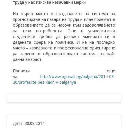
труда у нас изисква незабавни мерки.
На първо място е създаването на система за
прогнозиране на пазара на труда и план приемът в
образованието да се насочи към задоволяването
на тези потребности. Още в университета
студентите трябва да развият уменията си в
дадената сфера на практика. И не на последно
място – кариерното и професионално ориентиране
да залегне в образователната система от най-
ранна възраст.
Прочети още
на:
http://www.bgonair.bg/bulgaria/2014-08-
30/profesiite-bez-kadri-v-balgariya
Дата:
30.08.2014