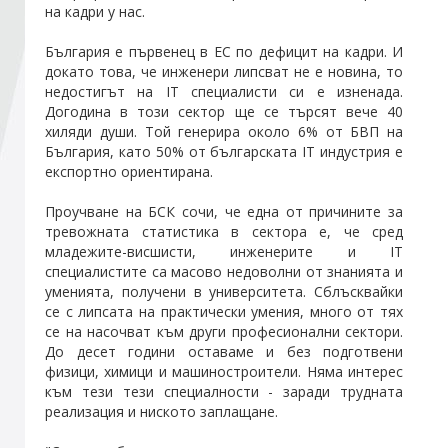
на кадри у нас.
Стани член
България е първенец в ЕС по дефицит на кадри. И
докато това, че инженери липсват не е новина, то
недостигът на IT специалисти си е изненада.
Абонирайте се!
Догодина в този сектор ще се търсят вече 40
хиляди души. Той генерира около 6% от БВП на
България, като 50% от българската IT индустрия е
експортно ориентирана.
Проучване на БСК сочи, че една от причините за
тревожната статистика в сектора е, че сред
младежите-висшисти, инженерите и IT
специалистите са масово недоволни от знанията и
уменията, получени в университета. Сблъсквайки
се с липсата на практически умения, много от тях
се на насочват към други професионални сектори.
До десет години оставаме и без подготвени
физици, химици и машиностроители. Няма интерес
към тези тези специалности - заради трудната
реализация и ниското заплащане.