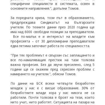
специфични специалисти в системата, освен в
основните направления.", допълни Томов.
За поредната криза, този път в образованието,
предупреждава Синдикатът на българските
учители. По техните данни през 2020 година ще
има над 6000 свободни позиции за преподаватели.
Все по-малък е и интересът на младите към
професията – от 30 дипломирани преподаватели
едва петима започват работа по специалността.
"При тях проблемът е свързан със заплащането и
все по-намаляващия престиж на тази толкова
важна професия. Без да звучи пресилено, след 5
години ще се окажем пред сериозен проблем с
намирането на учители.", обясни Томов.
По данни на БСК всеки четвърти безработен
младеж у нас е с висше образование. 30% от
безработните млади хора у нас никога не са
работили. Почти толкова е броят на тези, които
нито учат, нито работят. Ситуацията на пазара на