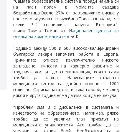
"Самата образователна система поради начина си
на план прием в момента създава
безработица.Около 27% от завършилите висше у
нас се осигуряват в чужбина.Това означава, че
всеки 3-4 специалист напуска България.",
заяви Томчо Томов от
Национален център за
оценка на компетенциите
в БСК.
Годишно между 500 и 600 висококвалифицирани
български лекари започват работа в Европа.
Причините: отново изключително ниското
заплащане, липсата на кариерно развитие и
трудният достъп до специализация, която сами
трябва да плащат. Напускащите страната
медицински сестри са двойно повече – 1200
годишно. Стряскащата статистика говори, че след
някоя и друга година няма да има кой да ни лекува.
"Проблем има и с дисбаланси в системата и
качеството на образованието. Например, рязко
трябва да се увеличи план приемът на
медицинските университети. Ако трябва да се
увеличи и техния брой. Необходими са и