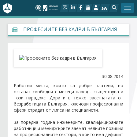
EN
Togg
За БСК
ПРОФЕСИИТЕ БЕЗ КАДРИ В БЪЛГАРИЯ
На фокус
Актуално
Социален диалог
30.08.2014
Работни места, които са добре платени, но
Дейности
остават свободни с месеци наред - съществува и
този парадокс. Дори и в тежко засегнатата от
безработицата България, ключови професионални
Арбитражен съд
сфери страдат от липса на специалисти.
Проекти
За поредна година инженерите, квалифицираните
работници и мениджърите заемат челните позиции
на професионалните сектори, в които има дефицит
Членове