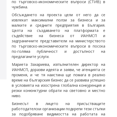
по търговско-икономическите въпроси (СТИВ) в
чужбина.
Обсъждането на проекта цели от него да се
извлекат максимални ползи за бизнеса и за
малките и средните предприятия в България.
Целта на създаването на платформата е
съдействие на бизнеса от ИАНМСП и
задграничните представители на министерството
по търговско-икономическите въпроси в посока
по-голяма публичност и достъпност на
предлаганите услуги.
Мариета Захариева, изпълнителен директор на
ИАНМСП, доразви идеята и заяви, че агенцията се
променя, и че тя наистина ще помага в реално
време на българския бизнес да се развива успешно
в условията на изострена глобална конкуренция и
резки конюнктурни обрати на световно и местно
ниво.
Бизнесът в лицето на присъстващите
работодателски организации подкрепи тези стъпки
за подобряване видимостта на работата на