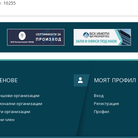
о:
10255
ЕНОВЕ
МОЯТ ПРОФИЛ
ншови организации
Вход
ионални организации
Регистрация
ги организации
Профил
ни член