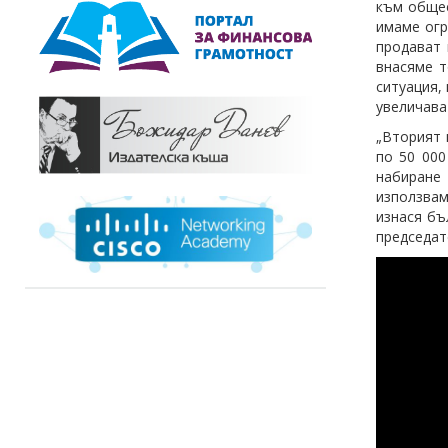
към общес
имаме огр
продават 
внасяме т
ситуация,
увеличава
„Вторият 
по 50 000
набиране 
използвам
изнася бъ
председат