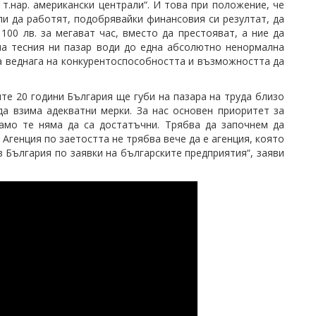
т.нар. американски централи“. И това при положение, че
и да работят, подобрявайки финансовия си резултат, да
100 лв. за мегават час, вместо да престояват, а ние да
на тесния ни пазар води до една абсолютно ненормална
ва веднага на конкурентоспособността и възможността да
те 20 години България ще губи на пазара на труда близо
а взима адекватни мерки. За нас основен приоритет за
само те няма да са достатъчни. Трябва да започнем да
Агенция по заетостта не трябва вече да е агенция, която
в България по заявки на българските предприятия“, заяви