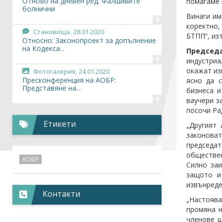
Отново на дневен ред: Фалшивите
помагаме 
болнични
+
Винаги им
коректно,
Становища,
28.01.2020
БТПП“, из
Относно: Законопроект за допълнение
на Кодекса...
Председа
+
индустриа
окажат из
Фотогалерия,
24.01.2020
Пресконференция на АОБР:
ясно да 
Представяне на...
бизнеса и
+
ваучери з
посочи Ра
Събития,
24.01.2020
Пресконференция на АОБР:
Етикети
„Другият 
Представяне на...
+
законоват
председат
обществен
АОБР
Силно заи
защото и
извънреден
Контакти
„Настоява
промяна н
членове щ