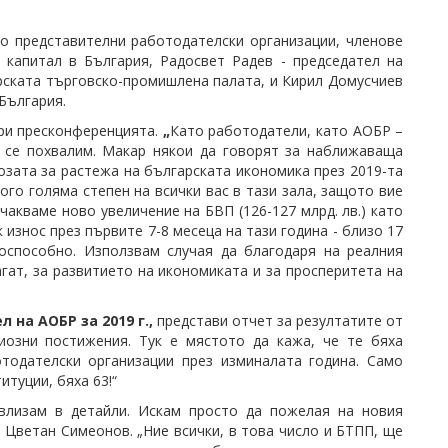
о представителни работодателски организации, членове
 капитал в България, Радосвет Радев - председател на
рската търговско-промишлена палата, и Кирил Домусчиев
България.
ри пресконференцията.
„
Като работодатели, като АОБР –
а се похвалим. Макар някои да говорят за наближаваща
озата за растежа на българската икономика през 2019-та
ного голяма степен на всички вас в тази зала, защото вие
чакваме ново увеличение на БВП (126-127 млрд. лв.) като
износ през първите 7-8 месеца на тази година - близо 17
тоспособно. Използвам случая да благодаря на реалния
агат, за развитието на икономиката и за просперитета на
на АОБР за 2019 г.,
представи отчет за резултатите от
иозни постижения. Тук е мястото да кажа, че те бяха
тодателски организации през изминалата година. Само
туции, бяха 63!“
 влизам в детайли. Искам просто да пожелая на новия
 Цветан Симеонов. „Ние всички, в това число и БТПП, ще