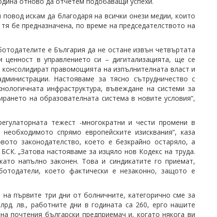
година отново да отчетем подобаващи успехи.
 повод искам да благодаря на всички онези медии, които
 тя бе предназнaчена, по време на председателството на
ботодателите е България да не остане извън четвъртата
и ценност в управлението си – дигитализацията, ще се
се консолидират правомощията на изпълнителната власт и
администрации. Настояваме за тясно сътрудничество с
хнологичната инфраструктура, въвеждане на системи за
ирането на образователната система в новите условия“,
регулаторната тежест -многократни и чести промени в
т необходимото спрямо европейските изисквания“, каза
овото законодателство, което е безкрайно остаряло, а
БСК. „Затова настояваме за изцяло нов Кодекс на труда.
като напълно законен. Това и синдикатите го приемат,
ботодатели, което фактически е незаконно, защото е
на първите три дни от болничните, категорично сме за
рд. лв., работните дни в годината са 260, ерго нашите
а почтения български предприемач и, когато някога ви