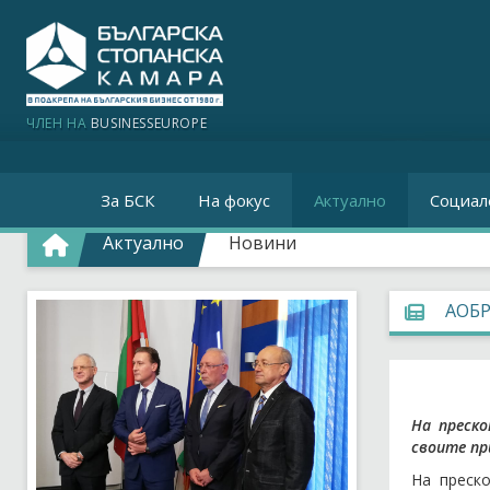
ЧЛЕН НА
BUSINESSEUROPE
За БСК
На фокус
Актуално
Социал
Актуално
Новини
АОБР
На преско
своите пр
На преско