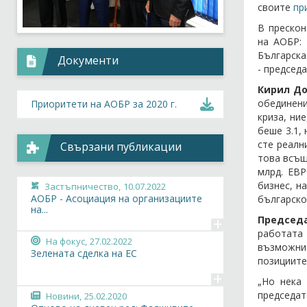
своите
пр
В прескон
на АОБР: 
Българска
Документи
- председ
Кирил До
обединени
Приоритети на АОБР за 2020 г.
криза, ни
беше 3.1,
сте реалн
Свързани публикации
това всъщ
млрд. ЕВР
бизнес, н
Застъпничество,
10.07.2022
АОБР - Асоциация на организациите
българско
на...
+
Председа
работата
На фокус,
27.02.2022
възможни
Зелената сделка на ЕС
позициите
+
„Но нека
председат
Новини,
25.02.2020