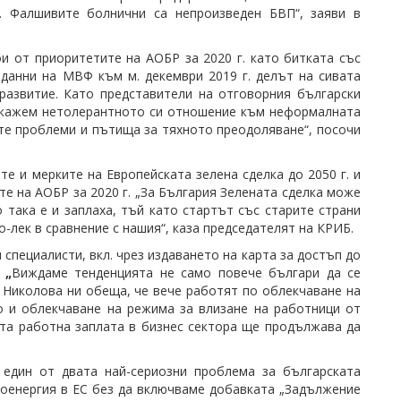
. Фалшивите болнични са непроизведен БВП“, заяви в
ои от приоритетите на АОБР за 2020 г. като битката със
данни на МВФ към м. декември 2019 г. делът на сивата
развитие. Като представители на отговорния български
покажем нетолерантното си отношение към неформалната
те проблеми и пътища за тяхното преодоляване“, посочи
е и мерките на Европейската зелена сделка до 2050 г. и
те на АОБР за 2020 г. „За България Зелената сделка може
така е и заплаха, тъй като стартът със старите страни
о-лек в сравнение с нашия“, каза председателят на КРИБ.
специалисти, вкл. чрез издаването на карта за достъп до
.
„
Виждаме тенденцията не само повече българи да се
а Николова ни обеща, че вече работят по облекчаване на
о и облекчаване на режима за влизане на работници от
ата работна заплата в бизнес сектора ще продължава да
 един от двата най-сериозни проблема за българската
роенергия в ЕС без да включваме добавката „Задължение