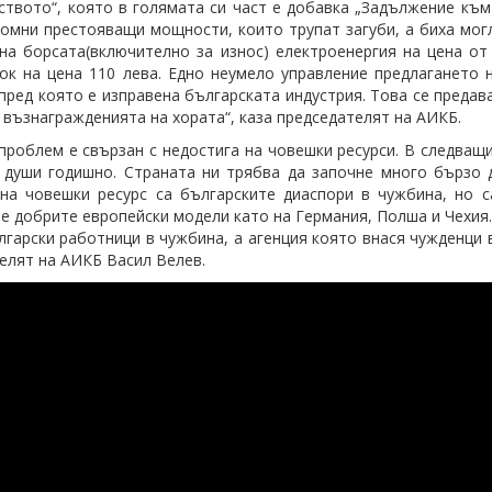
твото“, която в голямата си част е добавка „Задължение към 
омни престояващи мощности, които трупат загуби, а биха могл
на борсата(включително за износ) електроенергия на цена от 
ок на цена 110 лева. Едно неумело управление предлагането 
 пред която е изправена българската индустрия. Това се преда
 възнагражденията на хората“, каза председателят на АИКБ.
проблем е свързан с недостига на човешки ресурси. В следващи
 души годишно. Страната ни трябва да започне много бързо д
на човешки ресурс са българските диаспори в чужбина, но 
е добрите европейски модели като на Германия, Полша и Чехия. 
лгарски работници в чужбина, а агенция която внася чужденци 
елят на АИКБ Васил Велев.