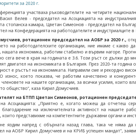
иоритети за 2020 г.
ференцията участваха ръководителите на четирите националн
Васил Велев - председател на Асоциацията на индустриалния
та стопанска камара, Цветан Симеонов - председател на Бълга
ател на Конфедерацията на работодателите и индустриалците в 
мусчиев, ротационен председател на АОБР за 2020 г.,
отк
ето на работодателските организации, ние имаме с какво д
е, нашата икономика, работим стабилно и вървим нагоре. Прогн
 но сега вече в края на годината е 3.6. Този ръст се дължи до м
ият двигател на икономиката в България. През 2020-та година о
ност е ръстът на икономиката. Направили сме и рекордно висок 
О износ, което показва, че работим качествено и конкурен
а членовете на нашите организации, за всички усилия, които вл
то общество“, каза Кирил Домусчиев.
телят на БТПП Цветан Симеонов, ротационен председател 
 на Асоциацията: „Приятно е, когато можеш да отчетеш сер
 благодарение на изключителната активност на нашите рабо
, които представихме на компетентните държавни органи и инсти
 не яздим напред с обърната назад глава, така че няма да
ел на АОБР Кирил Домусчиев и на КРИБ успешен мандат“, заяви