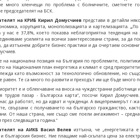
ме много хленчещи по проблема с болничните, сметнете го
е председателят на БСК.
ателят на КРИБ Кирил Домусчиев
представи в детайли няк
ономика, корупцията, монополизацията и картелизацията.
„
По 
 у нас е 37,8%, което показва неблагоприятна тенденция на 
единяваме усилията на всички заинтересовани страни, за да 
, да изтъкнем добрите бизнес практики и да очертаем основни
усчиев.
 на национална позиция на България по проблемите, политикит
то на Националния план енергетика и климат е сред приоритети
глежда като възможност за технологично обновление, но също 
 е равен. Те са много по-развити и преходът им ще бъде много п
иоритет е и облекчаване на вноса на чуждестранни работници и 
я трудов пазар - Българска карта“, посочи Кирил Домусчиев
нас да работят, но да идват и чужденци. А вицепремиерът г-ж
те, свързани с получаването на българско гражданство, какт
ани. От наша страна, ние също сме поели ангажимент – средн
и през следващата година.“
ателят на АИКБ Васил Велев
изтъкна, че „енергетиката е
 и българския бизнес. Ние плащаме най-скъпата цена за елект