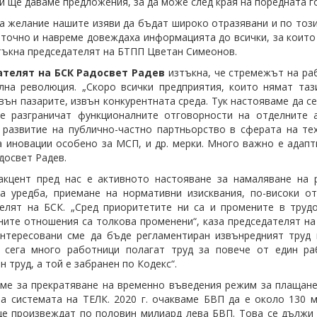
и ще даваме предложения, за да може след края на поредната 
а желание нашите изяви да бъдат широкo отразявани и по този
 точно и навреме довеждаха информацията до всички, за които
тъкна председателят на БТПП Цветан Симеонов.
телят на БСК Радосвет Радев
изтъкна, че стремежът на ра
лна революция. „Скоро всички предприятия, които нямат таз
вън пазарите, извън конкурентната среда. Тук настояваме да 
се разграничат функционалните отговорности на отделните 
 развитие на публично-частно партньорство в сферата на те
а иновации особено за МСП, и др. мерки. Много важно е адапт
досвет Радев.
акцент пред нас е активното настояване за намаляване на 
а уредба, приемане на нормативни изисквания, по-високи о
елят на БСК. „Сред приоритетите ни са и промените в труд
ите отношения са толкова променени“, каза председателят на 
нтересовани сме да бъде регламентиран извънредният труд 
 сега много работници полагат труд за повече от един ра
 труд, а той е забранен по Кодекс“.
ме за прекратяване на временно въведения режим за плащане 
а системата на ТЕЛК. 2020 г. очакваме БВП да е около 130 мл
е произвеждат по половин милиард лева БВП. Това се дължи н