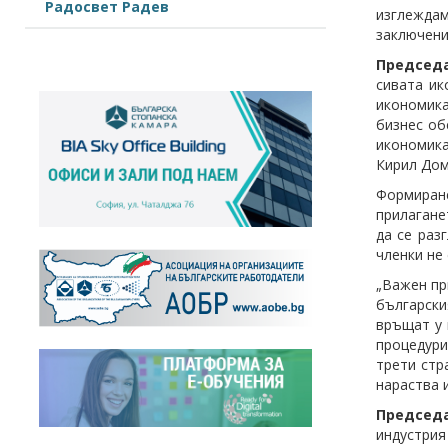
Радосвет Радев
изглежда
заключени
Председ
сивата ик
икономика
бизнес об
икономика
Кирил Дом
Формиране
прилагане
да се раз
членки не
„Важен пр
български
връщат у 
процедури
трети стр
нараства 
Председ
индустрия