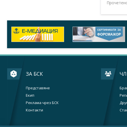
Прочетен
ЗА БСК
ЧЛ
Представяне
Бра
Екип
Рег
Реклама чрез БСК
Дру
Контакти
Ста