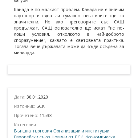
загуби.
Канада е по-малкият проблем. Канада не е значим
партньор и едва ли сумарно негативите ще са
значителни. Но ако преговорите със САЩ
продължат, САЩ основателно ще искат "не по-
лоши условия, отколкото в най-доброто
споразумение", каквато е световната практика.
Тогава вече държавата може да бъде осъдена за
милиарди.
Дата:
30.01.2020
Източник:
БСК
Прочетено:
11538
Категории
Външна търговия
Организации и институции
Европейски съюз
Новини от БСК
Икономическа