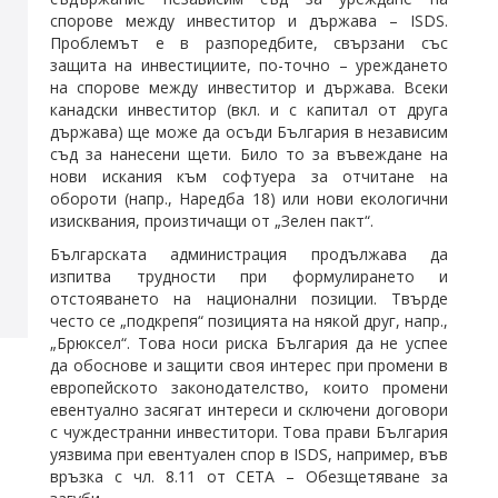
спорове между инвеститор и държава – ISDS.
Проблемът е в разпоредбите, свързани със
защита на инвестициите, по-точно – уреждането
на спорове между инвеститор и държава. Всеки
канадски инвеститор (вкл. и с капитал от друга
държава) ще може да осъди България в независим
съд за нанесени щети. Било то за въвеждане на
нови искания към софтуера за отчитане на
обороти (напр., Наредба 18) или нови екологични
изисквания, произтичащи от „Зелен пакт“.
Българската администрация продължава да
изпитва трудности при формулирането и
отстояването на национални позиции. Твърде
често се „подкрепя“ позицията на някой друг, напр.,
„Брюксел“. Това носи риска България да не успее
да обоснове и защити своя интерес при промени в
европейското законодателство, които промени
евентуално засягат интереси и сключени договори
с чуждестранни инвеститори. Това прави България
уязвима при евентуален спор в ISDS, например, във
връзка с чл. 8.11 от СЕТА – Обезщетяване за