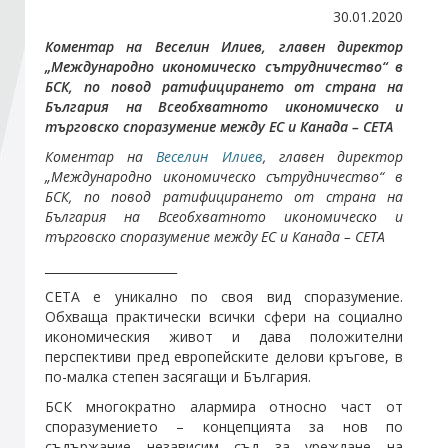
30.01.2020
Коментар на Веселин Илиев, главен директор
Стани член
„Международно икономическо сътрудничество“ в
БСК, по повод ратифицирането от страна на
България на Всеобхватното икономическо и
Абонирайте се!
търговско споразумение между ЕС и Канада – СЕТА
Коментар на
Веселин Илиев
, главен директор
„Международно икономическо сътрудничество“ в
БСК, по повод ратифицирането от страна на
България на Всеобхватното икономическо и
търговско споразумение между ЕС и Канада – СЕТА
______________________
СЕТА е уникално по своя вид споразумение.
Обхваща практически всички сфери на социално
икономическия живот и дава положителни
перспективи пред европейските делови кръгове, в
по-малка степен засягащи и България.
БСК многократно алармира относно част от
споразумението – концепцията за нов по
съдържание независим съд за уреждане на