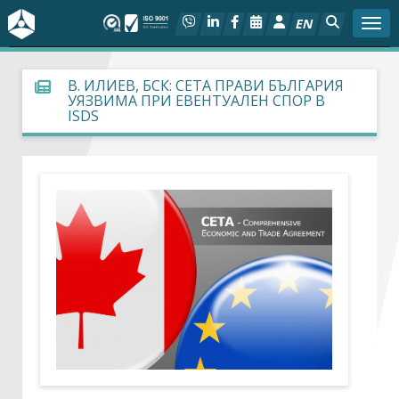
EN
Togg
За БСК
В. ИЛИЕВ, БСК: СЕТА ПРАВИ БЪЛГАРИЯ
УЯЗВИМА ПРИ ЕВЕНТУАЛЕН СПОР В
ISDS
На фокус
Актуално
Социален диалог
Дейности
Арбитражен съд
Проекти
Членове