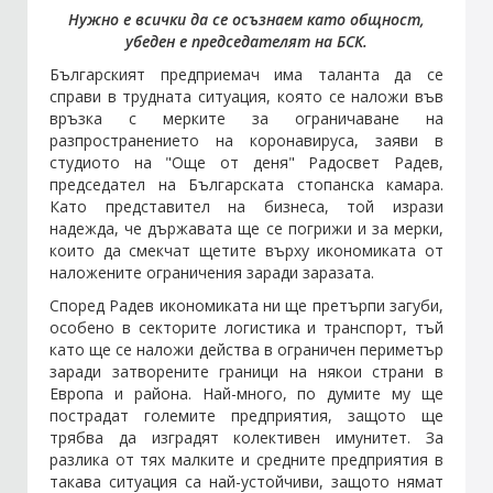
Нужно е всички да се осъзнаем като общност,
убеден е председателят на БСК.
Стани член
Българският предприемач има таланта да се
справи в трудната ситуация, която се наложи във
Абонирайте се!
връзка с мерките за ограничаване на
разпространението на коронавируса, заяви в
студиото на "Още от деня" Радосвет Радев,
председател на Българската стопанска камара.
Като представител на бизнеса, той изрази
надежда, че държавата ще се погрижи и за мерки,
които да смекчат щетите върху икономиката от
наложените ограничения заради заразата.
Според Радев икономиката ни ще претърпи загуби,
особено в секторите логистика и транспорт, тъй
като ще се наложи действа в ограничен периметър
заради затворените граници на някои страни в
Европа и района. Най-много, по думите му ще
пострадат големите предприятия, защото ще
трябва да изградят колективен имунитет. За
разлика от тях малките и средните предприятия в
такава ситуация са най-устойчиви, защото нямат