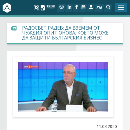
EN
Togg
За БСК
РАДОСВЕТ РАДЕВ: ДА ВЗЕМЕМ ОТ
ЧУЖДИЯ ОПИТ ОНОВА, КОЕТО МОЖЕ
ДА ЗАЩИТИ БЪЛГАРСКИЯ БИЗНЕС
На фокус
Актуално
Социален диалог
Дейности
Арбитражен съд
Проекти
11.03.2020
Членове