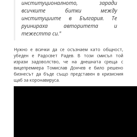
институционалното, заради
всичките битки между
институциите в България. Те
руинираха авторитета и
тежестта си."
Нужно е всички да се осъзнаем като общност,
убеден е Радосвет Радев. В този смисъл той
изрази задоволство, че на днешната среща с
вицепремиера Томислав Дончев е било решено
бизнесът да бъде също представен в кризисния
щаб за коронавируса.