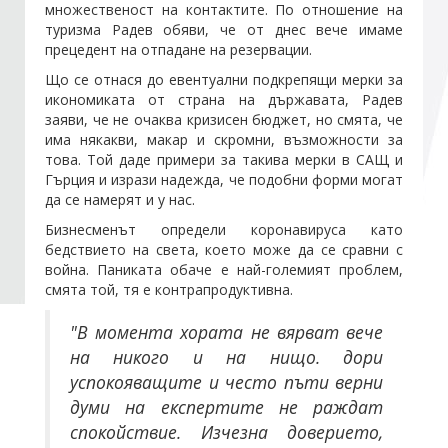
множественост на контактите. По отношение на
туризма Радев обяви, че от днес вече имаме
прецедент на отпадане на резервации.
Що се отнася до евентуални подкрепящи мерки за
икономиката от страна на държавата, Радев
заяви, че не очаква кризисен бюджет, но смята, че
има някакви, макар и скромни, възможности за
това. Той даде примери за такива мерки в САЩ и
Гърция и изрази надежда, че подобни форми могат
да се намерят и у нас.
Бизнесменът определи коронавируса като
бедствието на света, което може да се сравни с
война. Паниката обаче е най-големият проблем,
смята той, тя е контрапродуктивна.
"В момента хората не вярват вече
на никого и на нищо. дори
успокояващите и често пъти верни
думи на експертите не раждат
спокойствие. Изчезна доверието,