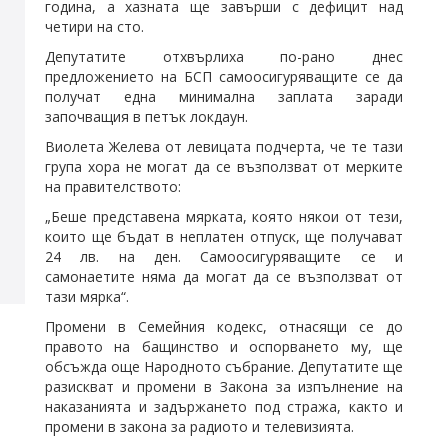
година, а хазната ще завърши с дефицит над
четири на сто.
Депутатите отхвърлиха по-рано днес
предложението на БСП самоосигуряващите се да
получат една минимална заплата заради
започващия в петък локдаун.
Виолета Желева от левицата подчерта, че те тази
група хора не могат да се възползват от мерките
на правителството:
„Беше представена мярката, която някои от тези,
които ще бъдат в неплатен отпуск, ще получават
24 лв. на ден. Самоосигуряващите се и
самонаетите няма да могат да се възползват от
тази мярка“.
Промени в Семейния кодекс, отнасящи се до
правото на бащинство и оспорването му, ще
обсъжда още Народното събрание. Депутатите ще
разискват и промени в Закона за изпълнение на
наказанията и задържането под стража, както и
промени в закона за радиото и телевизията.