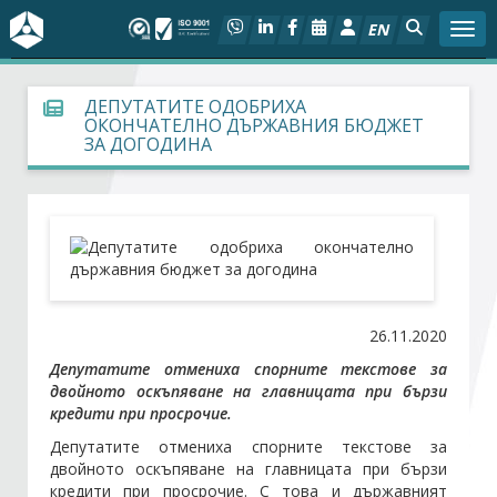
EN
Togg
За БСК
ДЕПУТАТИТЕ ОДОБРИХА
ОКОНЧАТЕЛНО ДЪРЖАВНИЯ БЮДЖЕТ
ЗА ДОГОДИНА
На фокус
Актуално
Социален диалог
Дейности
26.11.2020
Депутатите отмениха спорните текстове за
Арбитражен съд
двойното оскъпяване на главницата при бързи
кредити при просрочие.
Проекти
Депутатите отмениха спорните текстове за
двойното оскъпяване на главницата при бързи
кредити при просрочие. С това и държавният
Членове