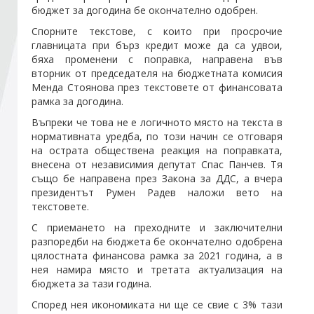
бюджет за догодина бе окончателно одобрен.
Спорните текстове, с които при просрочие
Стани член
главницата при бърз кредит може да са удвои,
бяха променени с поправка, направена във
вторник от председателя на бюджетната комисия
Абонирайте се!
Менда Стоянова през текстовете от финансовата
рамка за догодина.
Въпреки че това не е логичното място на текста в
нормативната уредба, по този начин се отговаря
на острата обществена реакция на поправката,
внесена от независимия депутат Спас Панчев. Тя
също бе направена през Закона за ДДС, а вчера
президентът Румен Радев наложи вето на
текстовете.
С приемането на преходните и заключителни
разпоредби на бюджета бе окончателно одобрена
цялостната финансова рамка за 2021 година, а в
нея намира място и третата актуализация на
бюджета за тази година.
Според нея икономиката ни ще се свие с 3% тази