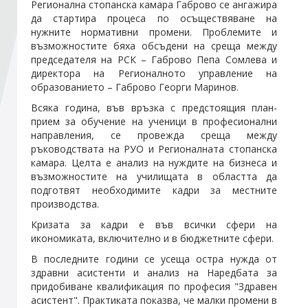
Регионална стопанска камара Габрово се ангажира
да стартира процеса по осъществяване на
нужните нормативни промени. Проблемите и
Стани член
възможностите бяха обсъдени на среща между
председателя на РСК – Габрово Пепа Сомлева и
Абонирайте се!
директора на Регионалното управление на
образованието – Габрово Георги Маринов.
Всяка година, във връзка с предстоящия план-
прием за обучение на ученици в професионални
направления, се провежда среща между
ръководствата на РУО и Регионалната стопанска
камара. Целта е анализ на нуждите на бизнеса и
възможностите на училищата в областта да
подготвят необходимите кадри за местните
производства.
Кризата за кадри е във всички сфери на
икономиката, включително и в бюджетните сфери.
В последните години се усеща остра нужда от
здравни асистенти и анализ на Наредбата за
придобиване квалификация по професия "Здравен
асистент". Практиката показва, че малки промени в