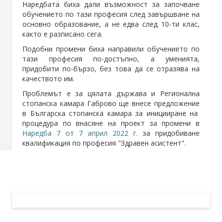
Наредбата биха дали възможност за започване
обучението по тази професия след завършване на
основно образование, а не едва след 10-ти клас,
както е разписано сега.
Подобни промени биха направили обучението по
тази професия по-достъпно, а уменията,
придобити по-бързо, без това да се отразява на
качеството им.
Проблемът е за цялата държава и Регионална
стопанска камара Габрово ще внесе предложение
в Българска стопанска камара за иницииране на
процедура по внасяне на проект за промени в
Наредба 7 от 7 април 2022 г.
за придобиване
квалификация по професия "Здравен асистент".