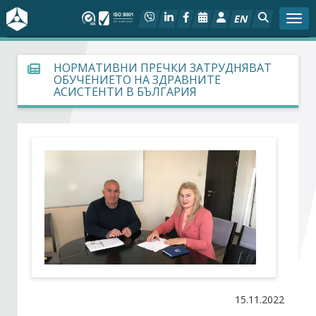
EN
Togg
За БСК
НОРМАТИВНИ ПРЕЧКИ ЗАТРУДНЯВАТ
ОБУЧЕНИЕТО НА ЗДРАВНИТЕ
АСИСТЕНТИ В БЪЛГАРИЯ
На фокус
Актуално
Социален диалог
Дейности
Арбитражен съд
Проекти
15.11.2022
Членове