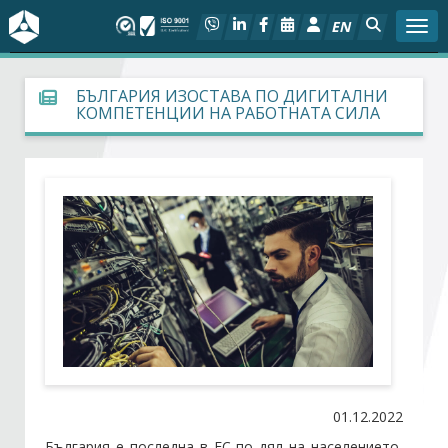
EN
Togg
За БСК
БЪЛГАРИЯ ИЗОСТАВА ПО ДИГИТАЛНИ
КОМПЕТЕНЦИИ НА РАБОТНАТА СИЛА
На фокус
Актуално
Социален диалог
Дейности
Арбитражен съд
Проекти
01.12.2022
България е последна в ЕС по дял на населението,
Членове