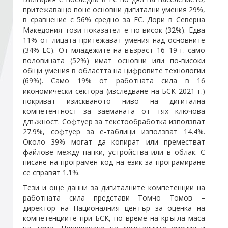
притежаващо поне основни дигитални умения 29%,
в сравнение с 56% средно за ЕС. Дори в Северна
Стани член
Македония този показател е по-висок (32%). Едва
11% от лицата притежават умения над основните
(34% ЕС). От младежите на възраст 16–19 г. само
Абонирайте се!
половината (52%) имат основни или по-високи
общи умения в областта на цифровите технологии
(69%). Само 19% от работната сила в 16
икономически сектора (изследване на БСК 2021 г.)
покриват изискваното ниво на дигитална
компетентност за заеманата от тях ключова
длъжност. Софтуер за текстообработка използват
27.9%, софтуер за е-таблици използват 14.4%.
Около 39% могат да копират или преместват
файлове между папки, устройства или в облак. С
писане на програмен код на език за програмиране
се справят 1.1%.
Тези и още данни за дигиталните компетенции на
работната сила представи Томчо Томов –
директор на Националния център за оценка на
компетенциите при БСК, по време на кръгла маса