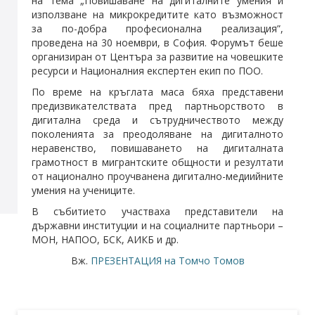
на тема „Повишаване на дигиталните умения и
използване на микрокредитите като възможност
за по-добра професионална реализация”,
проведена на 30 ноември, в София. Форумът беше
организиран от Центъра за развитие на човешките
ресурси и Националния експертен екип по ПОО.
По време на кръглата маса бяха представени
предизвикателствата пред партньорството в
дигитална среда и сътрудничеството между
поколенията за преодоляване на дигиталното
неравенство, повишаването на дигиталната
грамотност в мигрантските общности и резултати
от национално проучванена дигитално-медиийните
умения на учениците.
В събитието участваха представители на
държавни институции и на социалните партньори –
МОН, НАПОО, БСК, АИКБ и др.
Вж.
ПРЕЗЕНТАЦИЯ на Томчо Томов