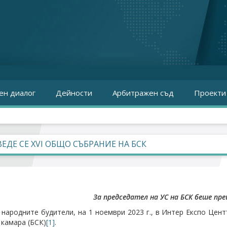
ен диалог
Дейности
Арбитражен съд
Проекти
ЕДЕ СЕ XVI ОБЩО СЪБРАНИЕ НА БСК
За председател на УС на БСК беше пр
 народните будители, на 1 ноември 2023 г., в Интер Експо Це
 камара (БСК)
[1]
.