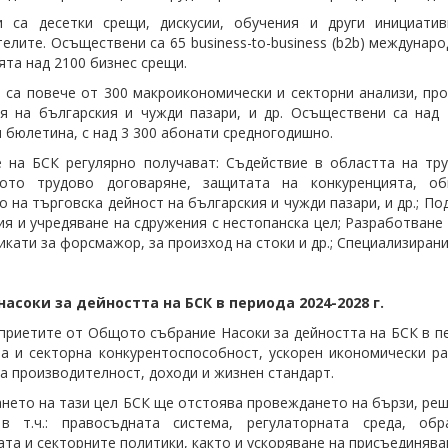
и са десетки срещи, дискусии, обучения и други инициати
елите. Осъществени са 65 business-to-business (b2b) междунар
ята над 2100 бизнес срещи.
 са повече от 300 макроикономически и секторни анализи, про
я на българския и чужди пазари, и др. Осъществени са над
 бюлетина, с над 3 300 абонати средногодишно.
 на БСК регулярно получават: Съдействие в областта на тр
ното трудово договаряне, защитата на конкуренцията, об
о на търговска дейност на българския и чужди пазари, и др.; П
ия и учредяване на сдружения с нестопанска цел; Разработване
икати за форсмажор, за произход на стоки и др.; Специализирани
асоки за дейността на БСК в периода 2024-2028 г.
приетите от Общото събрание Насоки за дейността на БСК в пер
а и секторна конкурентоспособност, ускорен икономически р
а производителност, доходи и жизнен стандарт.
ането на тази цел БСК ще отстоява провеждането на бързи, р
 в т.ч.: правосъдната система, регулаторната среда, обр
ата и секторните политики, както и ускоряване на присъединяв