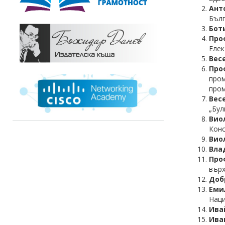
Ант
Бълг
Бот
Про
Елек
Вес
Про
про
пром
Вес
„Бул
Вио
Конс
Вио
Вла
Про
върх
Доб
Еми
Наци
Ива
Ива