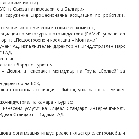
едвижими имоти);
 УС на Съюза на пивоварите в България;
а сдружение „Професионална асоциация по роботика,
ропейския икономически и социален комитет,
социация на металургичната индустрия (БАМИ), управител
тор на „Пещостроене и изолации – Монтажи“.
умен“ АД, изпълнителен директор на „Индустриален Парк
“ ЕАД;
ен съюз;
онален борд по туризъм;
 – Девня, и генерален мениджър на Група „Солвей“ за
в директор на БСК;
лна стопанска асоциация – Ямбол, управител на „Бизнес
ко-индустриална камара – Бургас;
 изнесени услуги“ на „Идеал Стандарт Интернешънъл“,
Идеал Стандарт – Видима“ АД.
ншова организация Индустриален клъстер електромобили