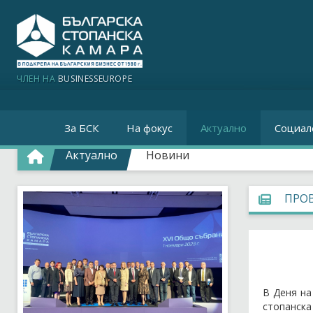
ЧЛЕН НА
BUSINESSEUROPE
За БСК
На фокус
Актуално
Социал
Актуално
Новини
ПРОВ
В Деня на
стопанска