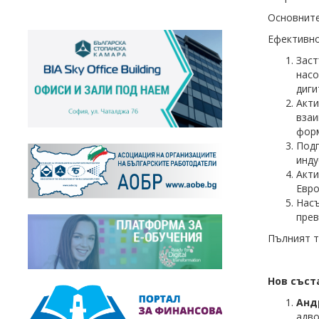
Основните
Ефективно
Зас
насо
диги
Акт
вза
форм
Подп
инду
Акт
Евро
Насъ
прев
Пълният т
Нов съст
Анд
адво