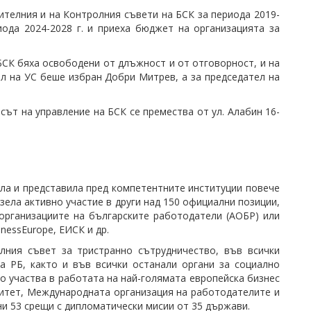
телния и на Контролния съвети на БСК за периода 2019-
иода 2024-2028 г. и приеха бюджет на организацията за
БСК бяха освободени от длъжност и от отговорност, и на
ел на УС беше избран Добри Митрев, а за председател на
сът на управление на БСК се премества от ул. Алабин 16-
ила и представила пред компетентните институции повече
зела активно участие в други над 150 официални позиции,
организациите на българските работодатели (АОБР) или
nessEurope, ЕИСК и др.
лния съвет за тристранно сътрудничество, във всички
а РБ, както и във всички останали органи за социално
 участва в работата на най-голямата европейска бизнес
митет, Международната организация на работодателите и
и 53 срещи с дипломатически мисии от 35 държави.