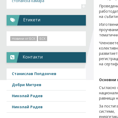
стопанска камара
+
Проведен
работодат
на събити
Етикети
Изготвени
проучвани
тематични
Новини от БСК
БСК
Членовете
колектив
развитиет
Контакти
регистрац
на сертиф
Станислав Попдончев
Основни н
Добри Митрев
Съгласно 
националн
Николай Радев
равнища н
За постиг
Николай Радев
системи,
енергетик