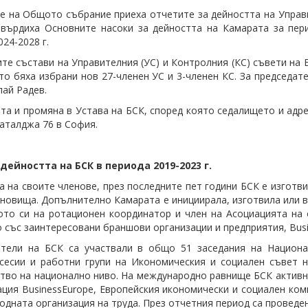
е на Общото събрание приеха отчетите за дейността на Управи
утвърдиха Основните насоки за дейността на Камарата за пер
24-2028 г.
те състави на Управителния (УС) и Контролния (КС) съвети на 
то бяха избрани нов 27-членен УС и 3-членен КС. За председат
лай Радев.
та и промяна в Устава на БСК, според която седалището и адре
Чаталджа 76 в София.
дейността на БСК в периода 2019-2023 г.
а на своите членове, през последните пет години БСК е изготв
ановища. Допълнително Камарата е инициирала, изготвила или в
ото си на ротационен координатор и член на Асоциацията на 
 със заинтересовани браншови организации и предприятия, Busi
ители на БСК са участвали в общо 51 заседания на Национа
сесии и работни групи на Икономическия и социален съвет н
тво на национално ниво. На международно равнище БСК активно
ция BusinessEurope, Европейския икономически и социален ко
дната организация на труда. През отчетния период са проведен