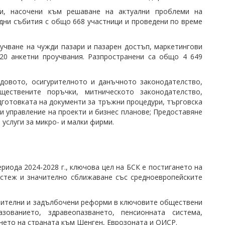
ви, насочени към решаване на актуални проблеми на
одни събития с общо 668 участници и проведени по време
учване на чужди пазари и пазарен достъп, маркетингови
 20 анкетни проучвания. Разпространени са общо 4 649
удовото, осигурителното и данъчното законодателство,
ществените поръчки, митническото законодателство,
одготовката на документи за тръжни процедури, търговска
 и управление на проекти и бизнес планове; Предоставяне
 услуги за микро- и малки фирми.
иода 2024-2028 г., ключова цел на БСК е постигането на
астеж и значително сближаване със средноевропейските
ешителни и задълбочени реформи в ключовите обществени
азованието, здравеопазването, пенсионната система,
ането на страната към Шенген, Еврозоната и ОИСР.