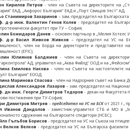
он Кирилов Петров
- член на Съвета на директорите на „Ст
ария“ ЕАД, „Аифорос България“ ЕАД и „Порт Свищов Уест“ АД,
ьо Станимиров Захаринов
– зам.-председател на Българската
ф. д-р инж. Валентин Генов Колев
- председател на Българс
тротехнически факултет при ТУ – София;
елин Божидаров Данев
– основен партньор в „Мелия Хотелс 
ф. д-р Васил Живков Живков
– председател на УС на Бъ
мишленост, член на Борда на директорите и представител н
ишленост (EFIC);
елин Юлиянов Балджиев
- член на Съвета на директорит
гарконтрола“ АД, управител на „Аква Фийлд“ ООД и на „Фейском
лина Емилова Накова
- член на Съвета на настоятелите на
улт България“ ЕООД;
лина Маринова Спасова
- член на Надзорния съвет на Банка 
дислав Александров Лазаров
– зам.-председател на Национа
ф. дн инж. Георги Димитров Тодоров
- декан на Факултета 
ови постижения при ТУ-София;
ри Димитров Митрев
–
председател на УС на БСК
от 2021 г., п
л Иванов Дандолов
- заместник-управител СТБ и МО в „
оналното сдружение на българските спедитори (НСБС);
йло Гълъбов Борисов
- председател на УС на Съюза на птицев
н Велков Велков
- председател на УС на Българска фасилити