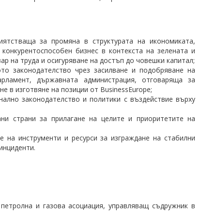
риятстваща за промяна в структурата на икономиката,
 конкурентоспособен бизнес в контекста на зелената и
р на труда и осигуряване на достъп до човешки капитал;
ото законодателство чрез засилване и подобряване на
арламент, държавната администрация, отговаряща за
е в изготвяне на позиции от BusinessEurope;
нално законодателство и политики с въздействие върху
ани страни за прилагане на целите и приоритетите на
не на инструменти и ресурси за изграждане на стабилни
инциденти.
 петролна и газова асоциация, управляващ съдружник в