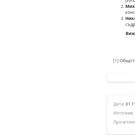
(ИКЕ
Мих
конс
Ник
съдр
Виж
[1]
Общото 
Дата:
01.1
Източник
Прочетен