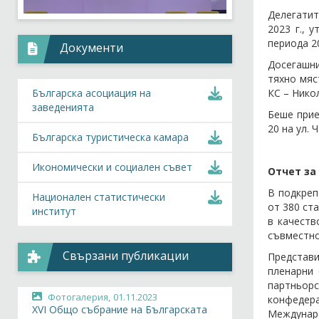
Делегатит
2023 г., 
периода 20
Документи
Досегашни
тяхно мяс
КС – Нико
Българска асоциация на
заведенията
Беше прие
20 на ул. 
Българска туристическа камара
Икономически и социален съвет
Отчет за 
В подкреп
Национален статистически
от 380 ст
институт
в качеств
съвместно
Свързани публикации
Представ
пленарни 
партньорс
Фотогалерия,
01.11.2023
конфедера
XVI Общо събрание на Българската
Междунаро