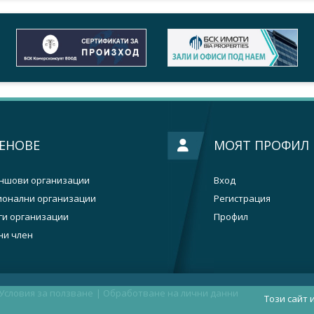
ЕНОВЕ
МОЯТ ПРОФИЛ
ншови организации
Вход
ионални организации
Регистрация
ги организации
Профил
ни член
Условия за ползване
|
Oбработване на лични данни
Този сайт 