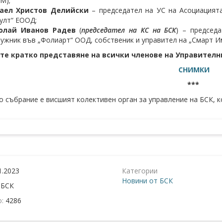
М);
аел Христов Делийски
– председател на УС на Асоциацията
улт“ ЕООД;
олай Иванов Радев
(
председател на КС на БСК
) – председ
ужник във „Фолиарт“ ООД, собственик и управител на „Смарт И
те кратко представяне на всички членове на Управителни
СНИМКИ
***
събрание е висшият колективен орган за управление на БСК, к
1.2023
Категории
Новини от БСК
:
БСК
о:
4286