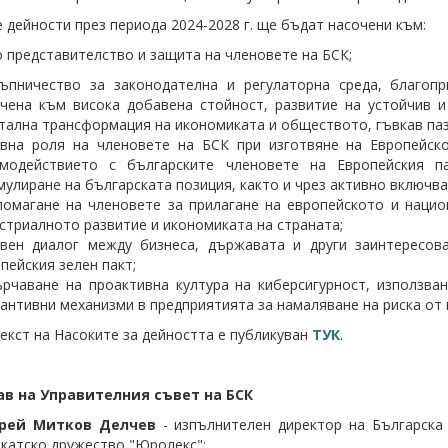
 дейности през периода 2024-2028 г. ще бъдат насочени към:
 представителство и защита на членовете на БСК;
тъпничество за законодателна и регулаторна среда, благоп
чена към висока добавена стойност, развитие на устойчив и
тална трансформация на икономиката и обществото, гъвкав паза
ивна роля на членовете на БСК при изготвяне на Европейск
имодействието с българските членовете на Европейския п
улиране на българската позиция, както и чрез активно включван
омагане на членовете за прилагане на европейското и нацио
стриалното развитие и икономиката на страната;
ивен диалог между бизнеса, държавата и други заинтересов
пейския зелен пакт;
рчаване на проактивна култура на киберсигурност, използва
антивни механизми в предприятията за намаляване на риска от 
екст на Насоките за дейността е публикуван
ТУК
.
ав на Управителния съвет на БСК
рей Митков Делчев
- изпълнителен директор на Българска
катско дружество "Юролекс";