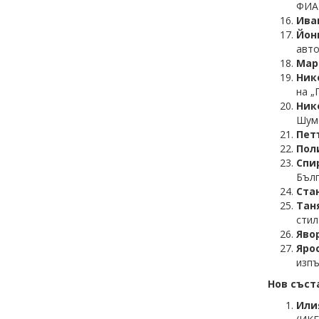
ФИАБ
Ива
Йон
авто
Мар
Ник
на „
Ник
Шуме
Пет
Пол
Спи
Бълг
Ста
Тан
стил
Яво
Яро
изпъ
Нов съст
Или