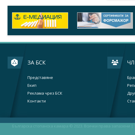
ЗА БСК
ЧЛ
Представяне
Бра
Екип
Рег
Реклама чрез БСК
Дру
Контакти
Ста
Българска стопанска камара © 2023. Всички права запазени |