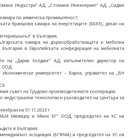
омана Индъстри“ АД, „Стомана Инженеринг“ АД, „Сидма
 камара по химическа промишленост;
ката браншова камара на енергетиците (ББКЕ), декан на
Интернешънъл“ в България;
лгарската камара на дървообработващата и мебелна
а България в Европейската конфедерация на мебелната
е на „Дарик Холдинг“ АД, изпълнителен директор на
“ ООД;
 Икономически университет – Варна, управител на „ВН
ДСК
лния съвет на Трудово-производителните кооперации;
по индустриални технологии и ръководител на Центъра за
реизбран на 01.11.2023 г.
М&М Милицер и Мюнх БГ“ ООД, председател на КС на
ъдите в България;
 мениджмънт асоциация (БГФМА) и председател на УС на