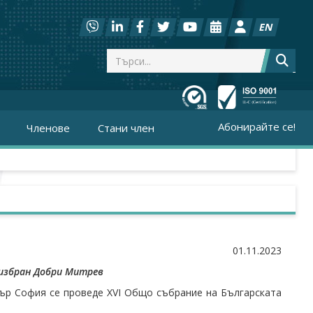
EN
Абонирайте се!
Членове
Стани член
01.11.2023
еизбран Добри Митрев
нтър София се проведе XVI Общо събрание на Българската