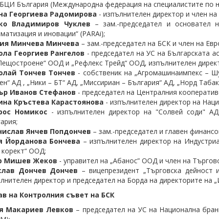
ЦИ България (Международна федерация на специалистите по н
на Георгиева Радомирова
- изпълнителен директор и член на
ко Владимиров Чуклев
– зам.-председател и основател н
матизация и иновации“ (PARAi);
ия Минчева Минчева
– зам.-председател на БСК и член на Ев
ола Георгиев Рангелов
- председател на УС на Българската а
Пещостроене“ ООД и „Рефлекс Трейд“ ООД, изпълнителен дирек
олай Тончев Тончев
- собственик на „Агромашинаимпекс – Ш
н“ АД , „Ники – БТ“ АД, „Миссириан – България“ АД, „Норд Табак
ър Иванов Стефанов
- председател на Централния кооператив
ина Кръстева Карастоянова
- изпълнителен директор на Наци
рос Номикос
- изпълнителен директор на "Солвей соди" АД
ария;
нислав Янчев Попдончев
– зам.-председател и главен финансо
я Йорданова Бончева
– изпълнителен директор на Индустриа
 корект“ ООД;
р Мишев Жеков
- управител на „Абанос” ООД и член на Търговс
слав Дончев Дончев
– вицепрезидент „Търговска дейност и
лнителен директор и председател на Борда на директорите на „
ав на Контролния съвет на БСК
я Макариев Левков
– председател на УС на Национална бра