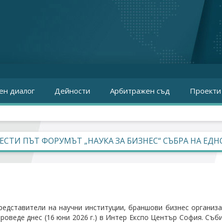
ен диалог
Дейности
Арбитражен съд
Проекти
ЕСТИ ПЪТ ФОРУМЪТ „НАУКА ЗА БИЗНЕС“ СЪБРА НА Е
редставители на научни институции, браншови бизнес организ
проведе днес (16 юни 2026 г.) в Интер Експо Център София. Съ