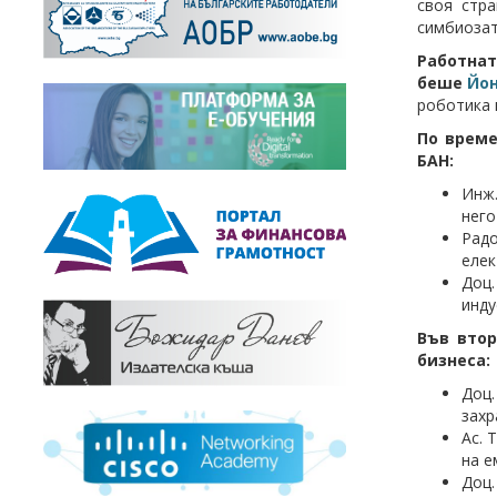
своя стр
симбиозат
Работнат
беше
Йон
роботика 
По време
БАН:
Инж.
него
Рад
елек
Доц.
инду
Във втор
бизнеса:
Доц
захр
Ас. 
на е
Доц.