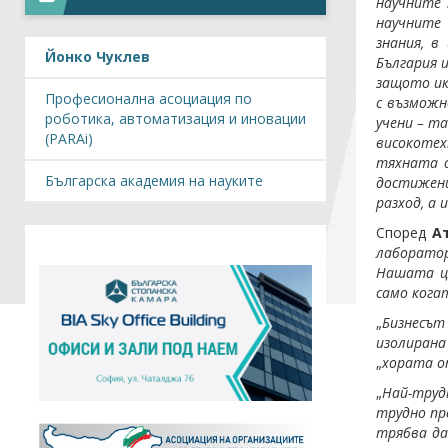
научните 
научните 
знания, в
Йонко Чуклев
България 
защото ик
Професионална асоциация по
с възможн
роботика, автоматизация и иновации
учени – т
(PARAi)
високотех
тяхната о
Българска академия на науките
достижени
разход, а
Според
А
лаборатор
Нашата це
само кога
„
Бизнесът
изолиран
„
хората о
„
Най-труд
трудно пр
трябва да