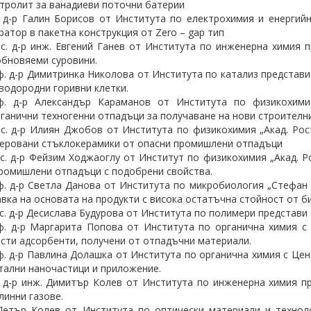
тролит за ванадиеви поточни батерии
 д-р Галин Борисов от Института по електрохимия и енергийн
ратор в пакетна конструкция от Zero – gap тип
ас. д-р инж. Евгений Ганев от Института по инженерна химия
бновяеми суровини.
. д-р Димитринка Николова от Института по катализ представи
водородни горивни клетки.
ф. д-р Александър Караманов от Института по физикохимия
ганични техногенни отпадъци за получаване на нови строителн
ас. д-р Илиян Джобов от Института по физикохимия „Акад. Р
еровани стъклокерамики от опасни промишлени отпадъци
ас. д-р Фейзим Ходжаоглу от Институт по физикохимия „Акад. 
ромишлени отпадъци с подобрени свойства.
. д-р Светла Данова от Института по микробиология „Стефан
вка на основата на продукти с висока остатъчна стойност от би
ас. д-р Десислава Будурова от Института по полимери представ
. д-р Маргарита Попова от Института по органична химия с
сти адсорбенти, получени от отпадъчни материали.
. д-р Павлина Долашка от Института по органична химия с Цен
тални наночастици и приложение.
 д-р инж. Димитър Колев от Института по инженерна химия п
линни газове.
Петър Колев от Института по оптически материали и технол