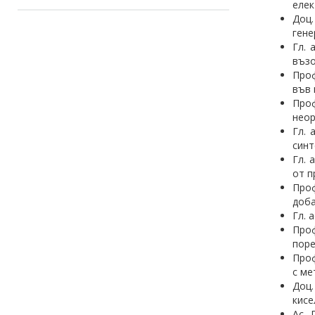
елек
Доц.
гене
Гл. 
възо
Проф
във 
Про
неор
Гл. 
синт
Гл. 
oт п
Проф
доба
Гл. 
Проф
поре
Проф
с ме
Доц.
кисе
Ас. 