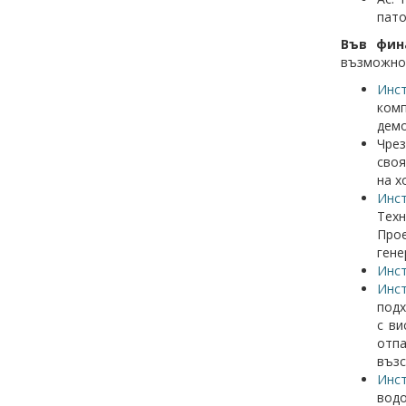
пато
Във фин
възможнос
Инс
комп
демо
Чрез
своя
на х
Инст
Техн
Прое
гене
Инст
Инст
подх
с ви
отп
възс
Инст
водо