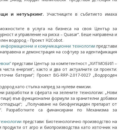
ещи и нетуъркинг.
Участниците в събитието имаха
зможностите в услуга на бизнеса на своя Център за
рност и управление на риска – Quasar“. Беше направена и
елен водород - Проект H2Cobot.
 информационни и комуникационни технологии
представи
направена и демонстрация на софтуер за идентификация
евски”
представи Център за компетентност „ХИТМОБИЛ –
 чиста енергия“, както и два от актуалните си проекти:
оточни батерии“; Проект BG-RRP-2.017-0027 „Водороден
одород като стъпка напред за нулеви емисии.
и разработки в сферата на зелените технологии: „Нови
отици) във функционални формули за хранителни добавки
 отпадъци“; „Получаване на биофунгициден препарат от
е“. Разработките са финансирани по Механизма за
технологии
представи: Биотехнологично производство на
 продукти от агро и биопроизводства като източник на