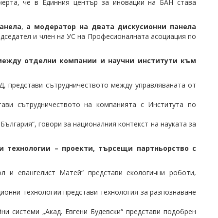
черта, че в Единния център за иновации на БАН става
анела
,
а модератор на двата дискусионни панела
редседател и член на УС на Професионалната асоциация по
между отделни компании и научни институти към
ОД, представи сътрудничеството между управляваната от
тави сътрудничеството на компанията с Института по
 България“, говори за националния контекст на науката за
и технологии – проекти, търсещи партньорство с
ол и евангелист Матей“ представи екологични роботи,
ионни технологии представи технология за разпознаване
ни системи „Акад. Евгени Будевски“ представи подобрен