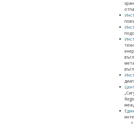
хран
отпа
Инст
повъ
Инст
подо
Инс
техн
енер
въгл
мета
въгл
Инс
диаг
Цен
„Сиг
Regi
межд
Еди
инте