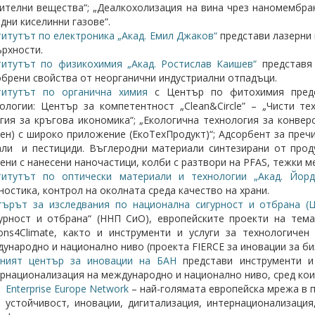
ителни вещества“; „Деалкохолизация на вина чрез наномембра
дни киселинни газове“.
итутът по електроника „Акад. Емил Джаков“
представи лазерни 
рхности.
итутът по физикохимия „Акад. Ростислав Каишев“
представя 
брени свойства от неорганични индустриални отпадъци.
титутът по органична химия
с Център по фитохимия предс
ологии: Център за компетентност „Clean&Circle” – „Чисти т
гия за кръгова икономика“; „Екологична технология за конвер
ен) с широко приложение (ЕкоТехПродукт)“; Адсорбент за преч
ли и пестициди. Въглеродни материали синтезирани от прод
ени с нанесени наночастици, колби с разтвори на PFAS, тежки м
титутът по оптически материали и технологии „Акад. Йорд
ностика, контрол на околната среда качество на храни.
търът за изследвания по национална сигурност и отбрана 
урност и отбрана“ (ННП СиО), европейските проекти на тема 
ons4Climate, както и инструменти и услуги за технологиче
ународно и национално ниво (проекта FIERCE за иновации за биз
нният център за иновации на БАН
представи инструменти и 
рнационализация на международно и национално ниво, сред кои
Enterprise Europe Network
– най-голямата европейска мрежа в 
устойчивост, иновации, дигитализация, интернационализаци