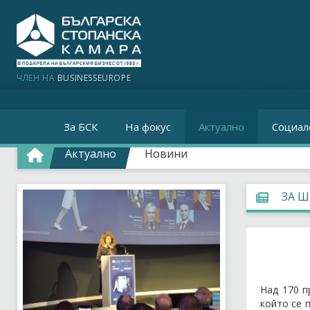
ЧЛЕН НА
BUSINESSEUROPE
За БСК
На фокус
Актуално
Социал
Актуално
Новини
ЗА Ш
Над 170 п
който се 