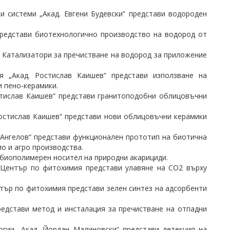
и системи „Акад. Евгени Будевски“ представи водороден
 представи биотехнологично производство на водород от
 Катализатори за пречистване на водород за приложение
 „Акад. Ростислав Каишев“ представи използване на
и пено-керамики.
остислав Каишев“ представи гранитоподобни облицовъчни
Ростислав Каишев“ представи нови облицовъчни керамики
 Ангелов“ представи функционален прототип на биотична
о и агро производства.
и биополимерен носител на природни акарициди.
 Център по фитохимия представи улавяне на СО2 върху
тър по фитохимия представи зелен синтез на адсорбенти
редстави метод и инсталация за пречистване на отпадни
огии „Акад. Йордан Малиновски“ представи детекция на