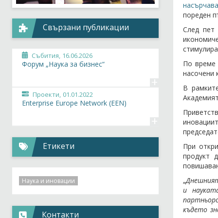
насърчав
пореден п
Свързани публикации
След пет 
икономиче
стимулира
Събития,
16.06.2026
По време 
Форум „Наука за бизнес“
насочени 
+
В рамкит
Проекти,
01.01.2022
Академият
Enterprise Europe Network (EEN)
Приветств
+
иновациит
председат
Етикети
При откр
продукт 
повишаван
„
Днешният
Наука и иновации
и наукат
партньорс
където зн
Контакти