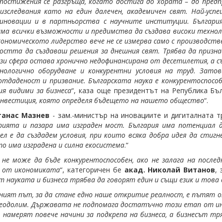
постижения се разгръща, когато достига до хората – до предп
изследвания като на един далечен, академичен свят. Най-усп
 иновации и в партньорства с научните институции. Българи
има всички възможности и предимства да създава високи техноло
ономическото лидерство вече не се измерва само с производств
остта да създаваш решения за днешния свят. Трябва да призна
ази сфера остава хронично недофинансирана от десетилетия, а 
нологично оборудване и конкурентни условия на труд. Затов
тдаденост и призвание. Българската наука е конкурентоспосо
я видими за бизнеса
“, каза още президентът на Република Бъ
 инвестиция, която определя бъдещето на нашето общество
“.
танас Мазнев
- зам.-министър на иновациите и дигиталната т
ията и пазара има изграден мост. България има потенциал д
л е да създадем условия, при които всяка добра идея да стиг
то има изградена и силна екосистема
.“
 не може да бъде конкурентоспособен, ако не залага на после
а от икономиката
“, категоричен бе
акад. Николай Витанов
,
т науката и бизнеса трябва да говорят един и същи език и това
ният път, за да стане едно наше откритие реалност, е пътят о
еодолим. Държавата не подпомага достатъчно този етап от и
 намерят повече начини за подкрепа на бизнеса, а бизнесът тр