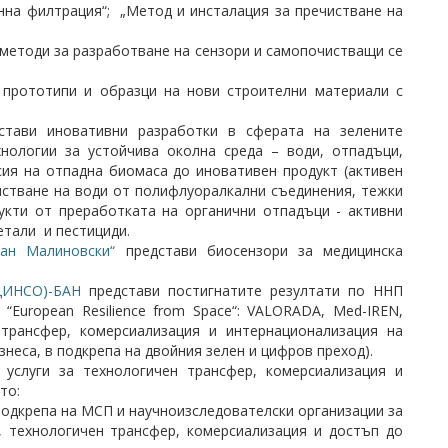
нна филтрация“; „Метод и инсталация за пречистване на
методи за разработване на сензори и самопочистващи се
прототипи и образци на нови строителни материали с
тави иновативни разработки в сферата на зелените
ехнологии за устойчива околна среда – води, отпадъци,
сия на отпадна биомаса до иновативен продукт (активен
истване на води от полифлуоралкални съединения, тежки
укти от преработката на органични отпадъци - активни
етали и пестициди.
ан Малиновски“
представи биосензори за медицинска
(ЦИНСО)-БАН
представи постигнатите резултати по ННП
“European Resilience from Space“: VALORADA, Med-IREN,
н трансфер, комерсиализация и интернационализация на
неса, в подкрепа на двойния зелен и цифров преход).
услуги за технологичен трансфер, комерсиализация и
то:
подкрепа на МСП и научноизследователски организации за
я, технологичен трансфер, комерсиализация и достъп до