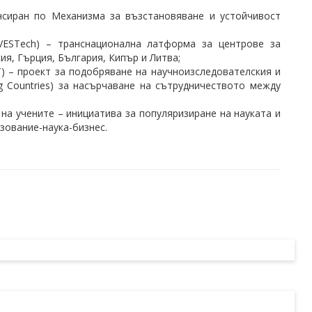
нсиран по Механизма за възстановяване и устойчивост
h (INVESTech) – транснационална латформа за центрове за
я, Гърция, България, Кипър и Литва;
OST) – проект за подобряване на научноизследователския и
g Countries) за насърчаване на сътрудничеството между
щ на учените – инициатива за популяризиране на науката и
зование-наука-бизнес.