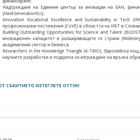
финансиране;
Надграждане на Единния център за иновации на БАН, фина
(NextGenerationEU);
Innovation Vocational Excellence and Sustainability in Tec
професионални постижения (CoVE) в областта на ИКТ в Словаки
Building Outstanding Opportunities for Science and Talent (BO
иновационен капацитет в разширяващите се страни (Widenin
академичния сектор и бизнеса;
Researchers in the Knowledge Triangle (K-TRIO), Европейска но
научните разработки и подкрепа за изграждане на връзка обра
ОТ СЪБИТИЕТО ИЗТЕГЛЕТЕ ОТТУК!
6.2026
Категории