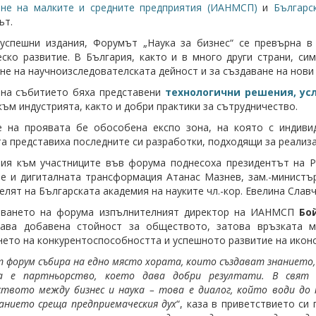
ане на малките и средните предприятия (ИАНМСП)
и
Българс
ът.
успешни издания, Форумът „Наука за бизнес“ се превърна в
ско развитие. В България, както и в много други страни, си
не на научноизследователската дейност и за създаване на нови 
на събитието бяха представени
технологични решения, усл
към индустрията, както и добри практики за сътрудничество.
е на проявата бе обособена експо зона, на която с индиви
а представиха последните си разработки, подходящи за реализа
ия към участниците във форума поднесоха президентът на Р
е и дигиталната трансформация Атанас Мазнев, зам.-министър
елят на Българската академия на науките чл.-кор. Евелина Сла
иването на форума изпълнителният директор на ИАНМСП
Бо
дава добавена стойност за обществото, затова връзката м
ето на конкурентоспособността и успешното развитие на икон
 форум събира на едно място хората, които създават знанието,
а е партньорство, което дава добри резултати. В свят 
твото между бизнес и наука – това е диалог, който води до 
анието среща предприемаческия дух
“, каза в приветствието си