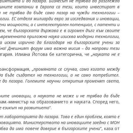
риятията и до пазара. Бизнесът не трябва да разглежда
ешните компании в Европа са тези, които инвестират в
я не трябва да бъде само пазар на чужди технологии –
гии. ЕС отделя милиарди евро за изследвания и иновации,
ени мощности, а с интелектуален потенциал, с патенти и
ем, че българската държава е в огромен дълг към своите
съвременната приложна наука изисква модерни технологии,
а искам изрично да благодаря на българските учени за
бна! Днешният форум има важна мисия – да направи тези
лгария. Илиана Йотова бе категорична, че „
науката не е
рансформация, „
промяната се случва, само когато между
а бъде създател на технологии, а не само потребител.
не до пазара. Големите научни открития променят света,
дните иновации, а науката не може и не трябва да бъде
 зам.-министър на образованието и науката. Според него,
 е езикът на развитието
“.
т лабораторията до пазара. Това е един проблем, която е
новацията. Министерството на иновациите заедно с МОН
ябва да има повече доверие в българските учени
“, каза от