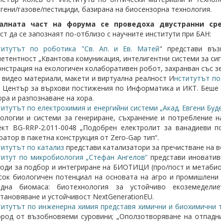
гени/газове/пестициди, базирана на биосензорна технология.
алната част на форума се проведоха двустранни ср
т да се запознаят по-отблизо с научните институти при БАН:
титутът по роботика "Св. Ап. и Ев. Матей
" представи въ
етентност „Квантова комуникация, интелигентни системи за сигу
нстрация на екологичен колаборативен робот, захранван със з
 видео материали, макети и виртуална реалност И
нститутът по
 Център за върхови постижения по Информатика и ИКТ. Беше 
ора и разпознаване на хора.
итутът по електрохимия и енергийни системи „Акад. Евгени Буд
ологии и системи за генериране, съхранение и потребление на
кт BG-RRP-2.011-0048 „Подобрен електролит за ванадиеви п
ратор в пакетна конструкция от Zero-Gap тип“.
итутът по катализ
представи катализатори за пречистване на в
итут по микробиология „Стефан Ангелов“
представи иновативн
оди за подбор и интегриране на БИОТИЦИ (про/пост и метаби
сок биологичен потенциал на основата на агро и промишлени
адна биомаса: биотехнология за устойчиво екоземедели
тановяване и устойчивост NextGenerationEU.
итутът по инженерна химия представя химични и биохимични 
род от възобновяеми суровини; „Оползотворяване на отпадни