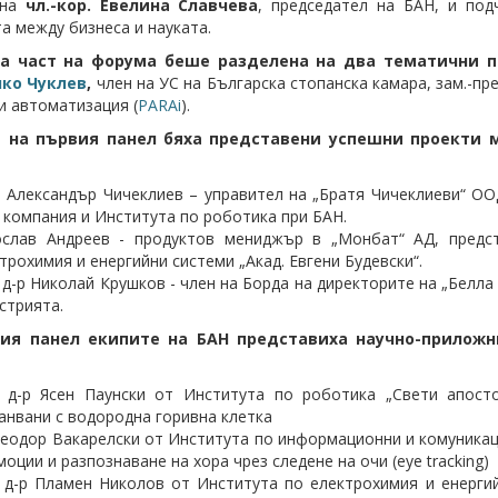
ана
чл.-кор. Евелина Славчева
, председател на БАН, и под
а между бизнеса и науката.
а част на форума беше разделена на два тематични п
ко Чуклев
,
член на УС на Българска стопанска камара, зам.-п
и автоматизация (
PARAi
).
 на първия панел бяха представени успешни проекти 
 Александър Чичеклиев – управител на „Братя Чичеклиеви“ О
 компания и Института по роботика при БАН.
ослав Андреев - продуктов мениджър в „Монбат“ АД, предс
трохимия и енергийни системи „Акад. Евгени Будевски“.
 д-р Николай Крушков - член на Борда на директорите на „Белла
стрията.
ия панел екипите на БАН представиха научно-приложн
. д-р Ясен Паунски от Института по роботика „Свети апост
анвани с водородна горивна клетка
Теодор Вакарелски от Института по информационни и комуникац
моции и разпознаване на хора чрез следене на очи (eye tracking)
 д-р Пламен Николов от Института по електрохимия и енергий