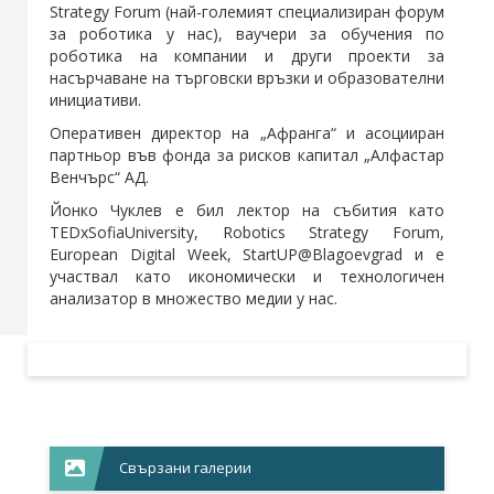
Strategy Forum (най-големият специализиран форум
за роботика у нас), ваучери за обучения по
роботика на компании и други проекти за
насърчаване на търговски връзки и образователни
инициативи.
Оперативен директор на „Афранга“ и асоцииран
партньор във фонда за рисков капитал „Алфастар
Венчърс“ АД.
Йонко Чуклев е бил лектор на събития като
TEDxSofiaUniversity, Robotics Strategy Forum,
European Digital Week, StartUP@Blagoevgrad и е
участвал като икономически и технологичен
анализатор в множество медии у нас.
Свързани галерии