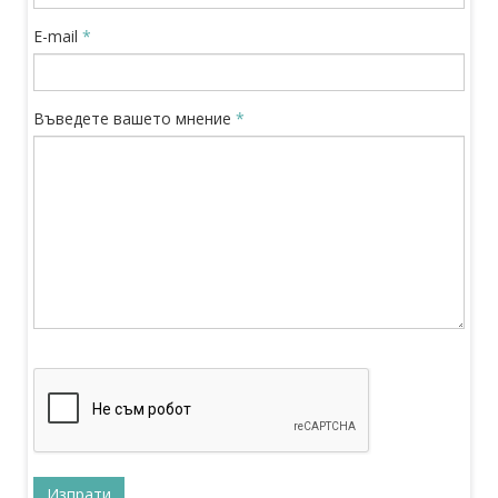
Българската роботика срещу COVID – тест за
бързо реагиране
E-mail
*
+
Сп. Noblesse Oblige
, 16.12.2019
2019: годината за разширяване на
дългогодишните индустриални инвеститори у
Въведете вашето мнение
*
+
нас
Новини
, 22.10.2019
Повече от 15% от стартиращите български
фирми са в сферата на изкуствения интелект
+