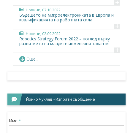
+
Новини
, 07.10.2022
Бъдещето на микроелектрониката в Европа и
квалификацията на работната сила
+
Новини
, 02.09.2022
Robotics Strategy Forum 2022 – поглед върху
развитието на младите инженерни таланти
+
Новини
, 18.07.2022
Още...
Подемът на чип индустрията в България:
Където е текло, може да тече много повече
+
Събития
, 05.11.2021
Burgas Digital – „Роботика, нови технологии,
дигитален бизнес“
+
Йонко Чуклев - Изпрати съобщение
Събития
, 09.09.2021
Безплатен уебинар на тема „Роботизацията в
България – примери от практиката“
+
Име
*
Сп. Noblesse Oblige
, 28.08.2020