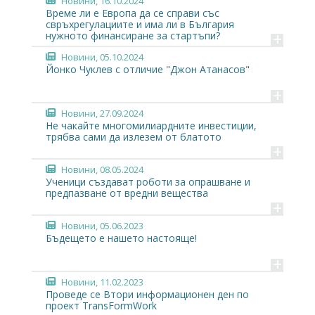
Новини
, 16.10.2024
Време ли е Европа да се справи със
свръхрегулациите и има ли в България
+
нужното финансиране за стартъпи?
Новини
, 05.10.2024
Йонко Чуклев с отличие "Джон Атанасов"
+
Новини
, 27.09.2024
Не чакайте многомилиардните инвестиции,
трябва сами да излезем от блатото
+
Новини
, 08.05.2024
Ученици създават роботи за опрашване и
предпазване от вредни вещества
+
Новини
, 05.06.2023
Бъдещето е нашето настояще!
+
Новини
, 11.02.2023
Проведе се Втори информационен ден по
проект TransFormWork