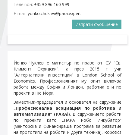
Телефон:
+359 896 160 999
E-mail:
Стани член
Изпрати съобщение
Абонирайте се!
Йонко Чуклев е магистър по право от СУ "Св.
Климент Охридски", а през 2015 г. учи
"Алтернативни инвестиции" в London School of
Economics. Професионалният му опит включва
работа между София и Лондон, работил е и по
проекти в Ню Йорк.
Заместник-председател и основател на сдружение
„Професионална асоциация по роботика и
автоматизация“ (PARAi)
. В сдружението работи
по проекти като „ПАРА Робо Инкубатор“
(менторска и финансираща програма за развитие
на прототипи на роботи и друга техника), Robotics