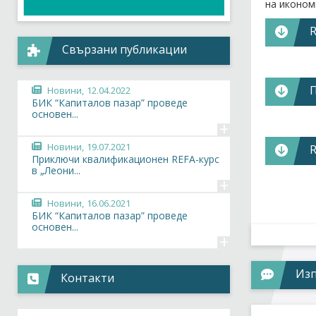
на иконом
Свързани публикации
БИК "Кап
развитие 
Новини,
12.04.2022
обучени п
БИК “Капиталов пазар” проведе
по отноше
основен...
+
ефект по 
Дейността
Новини,
19.07.2021
Приключи квалификационен REFA-курс
насочени 
в „Леони...
+
Реин
Българск
Разк
Новини,
16.06.2021
През пос
Норм
БИК “Капиталов пазар” проведе
представи
Създ
основен...
+
Упра
Сред фирм
Изложенит
Палф
Из
фирмата, 
Контакти
Прои
Вашата фи
Либх
Прои
Подробна 