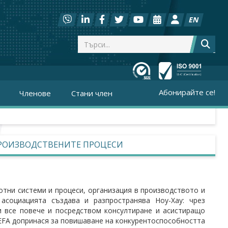
EN
Абонирайте се!
Членове
Стани член
ПРОИЗВОДСТВЕНИТЕ ПРОЦЕСИ
отни системи и процеси, организация в производството и
асоциацията създава и разпространява Ноу-Хау: чрез
и все повече и посредством консултиране и асистиращо
EFA допринася за повишаване на конкурентоспособността