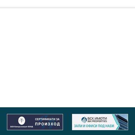
зводство на горно облекло
отерм АД - Кюстендил
зводство на машини с общо предназначение
текс Апарел Сървисиз България ЕООД - Ихтиман
зводство на горно облекло
инг Загора ООД - Стара Загора
вление на холдингови компании
България АД - Русе
зводство на горно облекло
България АД - Елин Пелин
зводство на канцеларски и търговски мебели
янт Инвест АД - София
овия на едро с облекло и обувки
янт-Търновград АД - Велико Търново
зводство на горно облекло
 Интернационал ООД - София
торанти
Пласт ООД - Стара Загора
зводство на опаковки от пластмаси
р Локинг Систем ООД - Варна
зводство на строителен и мебелен обков
 - Русе Първа частна конфекционна фабрика - Русе