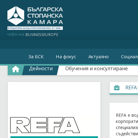
ЧЛЕН НА
BUSINESSEUROPE
За БСК
На фокус
Актуално
Социал
Дейности
Обучения и консултиране
REF
REFA е во
корпорат
специализ
съдействи