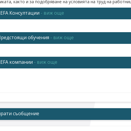
иката, както и за подобряване на условията на труд на работни
REFA Консултации
- виж още
италов пазар" ЕООД,
изключителен представител за България
на предприятието-REFA, има удоволствието да Ви предложи усл
Предстоящи обучения
- виж още
о системата на REFA специалисти, които успешно прилагат дока
ние на вътрешния ред, производството и персонала. Целта в 
отношение на организацията на дейността на фирмата и повиша
 и препоръките на консултантите, както и методите, който т
REFA компании
- виж още
най-общо в следните аспекти на вътрешната организация и стру
женеринг на работните места
и фирми, служители от които вече успешно са преминали
риване на потенциала и прилагане на методи за повишаване на
ледните четиринадесет години, БИК Капиталов пазар ЕОО
иране на работното време
тели на РЕФА за България, обучиха над 200 специалисти, работ
аване на система за управление, планиране и контрол на поръч
вление на персонала
ите, които са обучили REFA специалисти са:
е до тук предложения са с по-общ характер. Те се персона
ингер Продукционстехник България ЕООД - Червен бряг,
прати съобщение
нейната политика, съществуващата към момента организация и
зводство на подемно-транспортни машини
рма в изграждането на една ефективна и печеливша организаци
ер-Хаусгерете Марица ЕООД - Пловдив
зводство на електродомакински уреди
информация за РЕФА-услугите, предлагани от екипа на