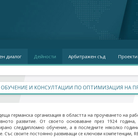
ен диалог
Дейности
Арбитражен съд
Проекти
A: ОБУЧЕНИЕ И КОНСУЛТАЦИИ ПО ОПТИМИЗАЦИЯ НА 
деща германска организация в областта на проучването на раб
ивното развитие. От своето основаване през 1924 година, 
ирано следдипломно обучение, а в последните няколко годин
е. Със своите постоянно развиващи се ключови компетенции, R