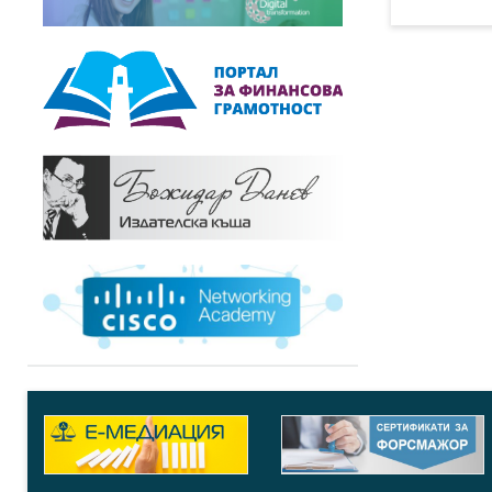
Прои
Торг
Прои
Фреш
Прои
Холд
Упра
БТБ 
Прои
МИМ 
Прои
Брил
Търг
Брил
Прои
ИДА
Рес
АТЕ 
Прои
Мауе
Прои
Арда