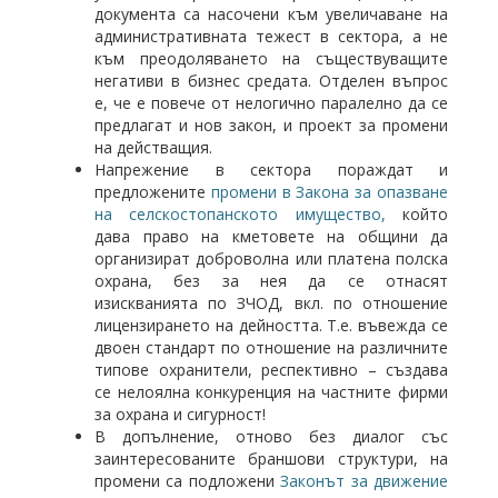
документа са насочени към увеличаване на
административната тежест в сектора, а не
към преодоляването на съществуващите
негативи в бизнес средата. Отделен въпрос
е, че е повече от нелогично паралелно да се
предлагат и нов закон, и проект за промени
на действащия.
Напрежение в сектора пораждат и
предложените
промени в Закона за опазване
на селскостопанското имущество,
който
дава право на кметовете на общини да
организират доброволна или платена полска
охрана, без за нея да се отнасят
изискванията по ЗЧОД, вкл. по отношение
лицензирането на дейността. Т.е. въвежда се
двоен стандарт по отношение на различните
типове охранители, респективно – създава
се нелоялна конкуренция на частните фирми
за охрана и сигурност!
В допълнение, отново без диалог със
заинтересованите браншови структури, на
промени са подложени
Законът за движение