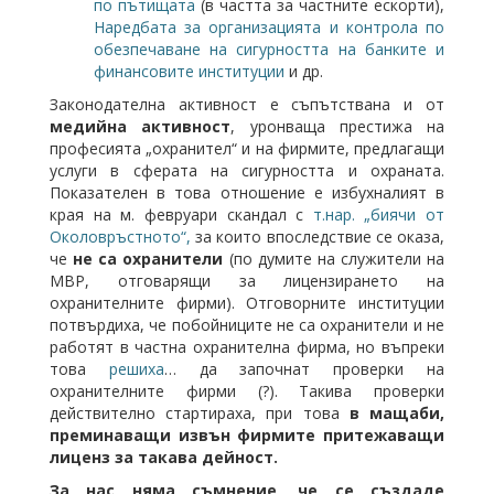
по пътищата
(в частта за частните ескорти),
Наредбата за организацията и контрола по
обезпечаване на сигурността на банките и
финансовите институции
и др.
Законодателна активност е съпътствана и от
медийна активност
, уронваща престижа на
професията „охранител“ и на фирмите, предлагащи
услуги в сферата на сигурността и охраната.
Показателен в това отношение е избухналият в
края на м. февруари скандал с
т.нар. „биячи от
Околовръстното“,
за които впоследствие се оказа,
че
не са охранители
(по думите на служители на
МВР, отговарящи за лицензирането на
охранителните фирми). Отговорните институции
потвърдиха, че побойниците не са охранители и не
работят в частна охранителна фирма, но въпреки
това
решиха
… да започнат проверки на
охранителните фирми (?). Такива проверки
действително стартираха, при това
в мащаби,
преминаващи извън фирмите притежаващи
лиценз за такава дейност.
За нас няма съмнение, че се създаде