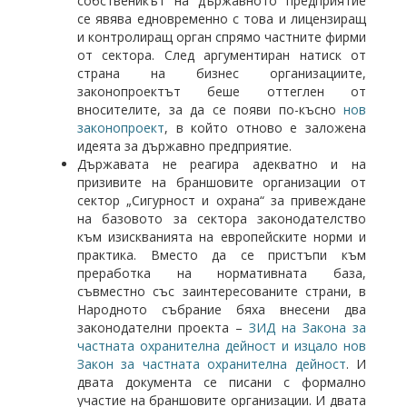
собственикът на държавното предприятие
се явява едновременно с това и лицензиращ
и контролиращ орган спрямо частните фирми
от сектора. След аргументиран натиск от
страна на бизнес организациите,
законопроектът беше оттеглен от
вносителите, за да се появи по-късно
нов
законопроект
, в който отново е заложена
идеята за държавно предприятие.
Държавата не реагира адекватно и на
призивите на браншовите организации от
сектор „Сигурност и охрана“ за привеждане
на базовото за сектора законодателство
към изискванията на европейските норми и
практика. Вместо да се пристъпи към
преработка на нормативната база,
съвместно със заинтересованите страни, в
Народното събрание бяха внесени два
законодателни проекта –
ЗИД на Закона за
частната охранителна дейност и изцало нов
Закон за частната охранителна дейност
. И
двата документа се писани с формално
участие на браншовите организации. И двата