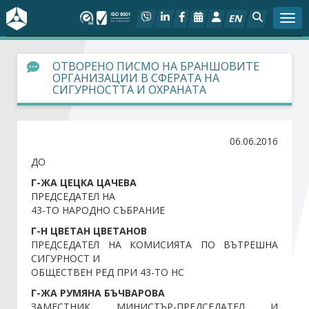
EN
Togg
За БСК
ОТВОРЕНО ПИСМО НА БРАНШОВИТЕ
ОРГАНИЗАЦИИ В СФЕРАТА НА
СИГУРНОСТТА И ОХРАНАТА
На фокус
Актуално
06.06.2016
ДО
Социален диалог
Г-ЖА ЦЕЦКА ЦАЧЕВА
ПРЕДСЕДАТЕЛ НА
Дейности
43-ТО НАРОДНО СЪБРАНИЕ
Г-Н ЦВЕТАН ЦВЕТАНОВ
Арбитражен съд
ПРЕДСЕДАТЕЛ НА КОМИСИЯТА ПО ВЪТРЕШНА
СИГУРНОСТ И
ОБЩЕСТВЕН РЕД ПРИ 43-ТО НС
Проекти
Г-ЖА РУМЯНА БЪЧВАРОВА
ЗАМЕСТНИК МИНИСТЪР-ПРЕДСЕДАТЕЛ И
Членове