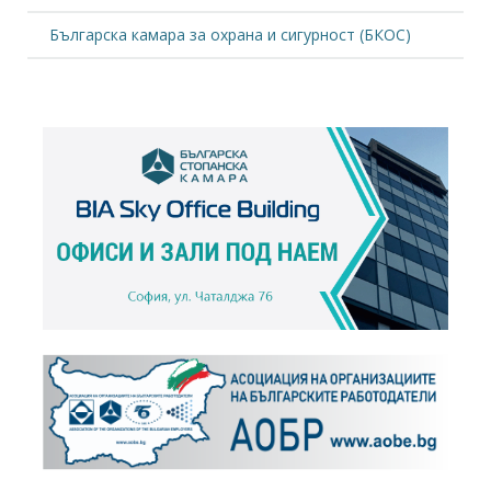
България начело в ЕС по престъпност и разходи...
Българска камара за охрана и сигурност (БКОС)
+
На фокус,
11.11.2015
Административна тежест
+