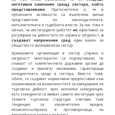
негативна кампания срещу сектора, който
представляваме.
Притеснително е, че в
публичните активности са въвлечени висши
представители на законодателната,
изпълнителната и съдебната власти. За нас това е
сигнал, че институциите работят
не
ефективно за
регулиране на дейностите по охрана и сигурност,
а
създават напрежение сред
един важен за
обществото икономически сектор.
Браншовите организации в сектор „Охрана и
сигурност“ многократно са подчертавали, че
очакват от компетентните държавни органи да
създават и прилагат механизми, гарантиращи
конкурентната среда в сектора. Вместо това,
обаче, се създават нормативни предпоставки към
ограничаване на възможностите за извършване на
търговска дейност чрез нелоялна конкуренция,
като конкуренти се явяват самите институции чрез
техните търговски структури. Считаме тази
тенденция за изключително вредна,
незаконосъобразна и противоречаща на
европейските норми и практика.