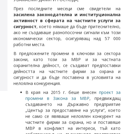
През последните месеци сме свидетели на
засилена законодателна и институционална
активност в сферата на частните услуги за
сигурност
, което нямаше да бъде притеснително,
ако не създаваше разнопосочни сигнали към този
икономически сектор, осигуряващ над 57 000
работни места.
В предложените промени в ключови за сектора
закони, като този за МВР и за частната
охранителна дейност, се създават предпоставки
дейността на частните фирми за охрана и
сигурност и да бъде поставена в условията на
нелоялна конкуренция.
В края на 2015 г. беше внесен
проект за
промени в Закона за МВР
, предвиждащ
създаването на Държавно предприятие
„Център за предоставяне на услуги“, което
не само се явяваше нелоялен конкурент на
частните фирми за охрана, но и поставяше
МВР в конфликт на интереси, тъй като