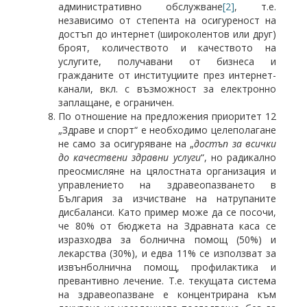
административно обслужване
[2]
, т.е.
независимо от степента на осигуреност на
достъп до интернет (широколентов или друг)
броят, количеството и качеството на
услугите, получавани от бизнеса и
гражданите от институциите през интернет-
канали, вкл. с възможност за електронно
заплащане, е ограничен.
По отношение на предложения приоритет 12
„Здраве и спорт“ е необходимо целеполагане
не само за осигуряване на „
достъп за всички
до качествени здравни услуги
“, но радикално
преосмисляне на цялостната организация и
управлението на здравеопазването в
България за изчистване на натрупаните
дисбаланси. Като пример може да се посочи,
че 80% от бюджета на Здравната каса се
изразходва за болнична помощ (50%) и
лекарства (30%), и едва 11% се използват за
извънболнична помощ, профилактика и
превантивно лечение. Т.е. текущата система
на здравеопазване е концентрирана към