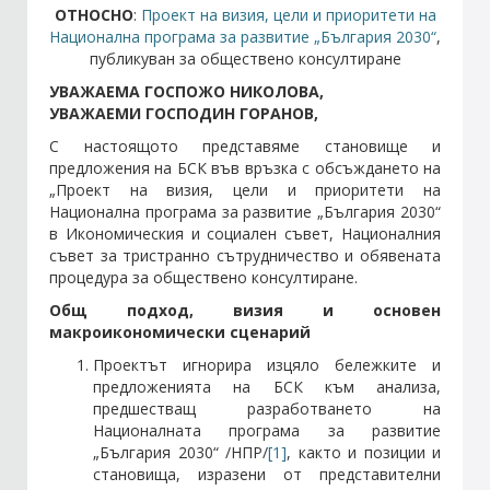
ОТНОСНО
:
Проект на визия, цели и приоритети на
Национална програма за развитие „България 2030“
,
Стани член
публикуван за обществено консултиране
УВАЖАЕМА ГОСПОЖО НИКОЛОВА,
УВАЖАЕМИ ГОСПОДИН ГОРАНОВ,
Абонирайте се!
С настоящото представяме становище и
предложения на БСК във връзка с обсъждането на
„Проект на визия, цели и приоритети на
Национална програма за развитие „България 2030“
в Икономическия и социален съвет, Националния
съвет за тристранно сътрудничество и обявената
процедура за обществено консултиране.
Общ подход, визия и основен
макроикономически сценарий
Проектът игнорира изцяло бележките и
предложенията на БСК към анализа,
предшестващ разработването на
Националната програма за развитие
„България 2030“ /НПР/
[1]
, както и позиции и
становища, изразени от представителни