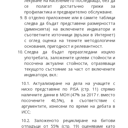
лекуване на населението последващо, без да
се полагат достатъчно грижи за
профилактика и предварително обслужване.
В отделно приложение или в самите таблици
следва да бъдат представени размерността
(дименсията) на включените индикатори и
съответните източници (връзки в Интернет)
с оглед оценка на техните методологични
основания, пригодност и релевантност.
Следва да бъдат преразгледани изцяло
употребата, заложените целеви стойности и
посочена актуални стойности, отразяващи
текущото състояние за част от включените
индикатори, вкл.:
10.1. Актуализиране на дела на учащите с
ниско представяне по PISA (стр. 11) спрямо
наличните данни в МОН (47% за 2017 г. вместо
посочените 40,5%), в съответствие с
аргументите, изнесени по време на дебата в
ИСС;
10.2. Заложеното рециклиране на битови
отпадъци от 55% (стр. 19) оценяваме като