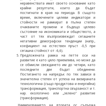
неравенствата имат своето основание като
крайни резултати, които да бъдат
постигнати в края на периода. В същото
време, включените целеви индикатори и
стойности не рамкират в пълна степен
очакваните промени и бъдещо целево
състояние на икономиката и обществото, а
част от тях възпроизвеждат сегашните
негативни демографски тенденции (напр.,
коефициент на естествен пръст -0,5 при
сегашна стойност от -6,6).
Предложената рамка на петте оси на
развитие е като цяло приемлива, но може да
се обмисли свеждането им до четири, като
последните две бъдат обединени.
Постигането на напредък по тях зависи в
значителна степен от успеха на визираната
технологична (също продуктова и енергийна)
трансформация, транспортна свързаност и т.
нар. екологично или „зелено“ развитие
(трансформация).
Наименованието на втората ос съдържа