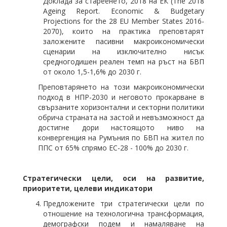
Доклада за стареенето, 2018 на ЕК (The 2018
Ageing Report. Economic & Budgetary
Projections for the 28 EU Member States 2016-
2070), които на практика преповтарят
заложените пасивни макроикономически
сценарии на изключително нисък
средногодишен реален темп на ръст на БВП
от около 1,5-1,6% до 2030 г.
Преповтарянето на този макроикономически
подход в НПР-2030 и неговото прокарване в
свързаните хоризонтални и секторни политики
обрича страната на застой и невъзможност да
достигне дори настоящото ниво на
конвергенция на Румъния по БВП на жител по
ППС от 65% спрямо ЕС-28 - 100% до 2030 г.
Стратегически цели, оси на развитие,
приоритети, целеви индикатори
Предложените три стратегически цели по
отношение на технологична трансформация,
демографски подем и намаляване на