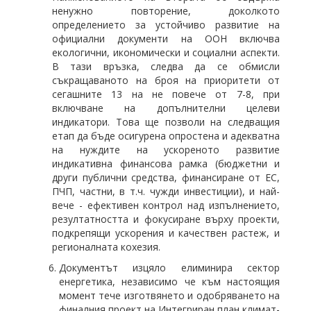
ненужно повторение, доколкото
определението за устойчиво развитие на
официални документи на ООН включва
екологични, икономически и социални аспекти.
В тази връзка, следва да се обмисли
съкращаваното на броя на приоритети от
сегашните 13 на не повече от 7-8, при
включване на допълнителни целеви
индикатори. Това ще позволи на следващия
етап да бъде осигурена опростена и адекватна
на нуждите на ускореното развитие
индикативна финансова рамка (бюджетни и
други публични средства, финансиране от ЕС,
ПЧП, частни, в т.ч. чужди инвестиции), и най-
вече - ефективен контрол над изпълнението,
резултатността и фокусиране върху проекти,
подкрепящи ускорения и качествен растеж, и
регионалната кохезия.
Документът изцяло елиминира сектор
енергетика, независимо че към настоящия
момент тече изготвянето и одобряването на
финалния проект на Интегриран план климат-