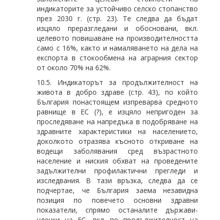
индикаторите за устойчиво селско стопанство
през 2030 г. (стр. 23). Те следва да бъдат
изцяло преразгледани и обосновани, вкл.
целевото повишаване на производителността
само с 16%, както и намаляването на дела на
експорта в стокообмена на аграрния сектор
от около 70% на 62%.
10.5. Индикаторът за продължителност на
живота в добро здраве (стр. 43), по който
България понастоящем изпреварва средното
равнище в ЕС (?), е изцяло непригоден за
проследяване на напредъка в подобряване на
здравните характеристики на населението,
доколкото отразява късното откриване на
водещи заболявания сред възрастното
население и ниския обхват на проведените
задължителни профилактични прегледи и
изследвания. В тази връзка, следва да се
подчертае, че България заема незавидна
позиция по повечето основни здравни
показатели, спрямо останалите държави-
членки на ЕС, вкл. по продължителност на