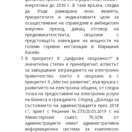
енергетика до 2030 г. В тази връзка, следва
да бъде рамкирана ясно визията,
приоритетите и индикативните цели за
осъществяване на справедлив и амбициозен
енергиен преход, даващ отговор на
предизвикателствата, свързани с
предстоящото извеждане на мощности на
големи горивни инсталации в Маришкия
басейн.
В приоритет 8 „Цифрова свързаност“ в
значителна степен е пренебрегнат аспектът
за завършване изграждането на електронно
правителство, което е свързано и с
приоритет 9 „Местно развитие“, във връзка с
развитието на електронна община, от гледна
точка на предоставяне на електронни услуги
на бизнеса и гражданите. Според „Доклада за
състоянието на администрацията през 2018
г.“, приет с Решение №273/20.05.2019 г. на
Министерския съвет, 79,32% от
администрациите нямат административна
информационна система за комплексно