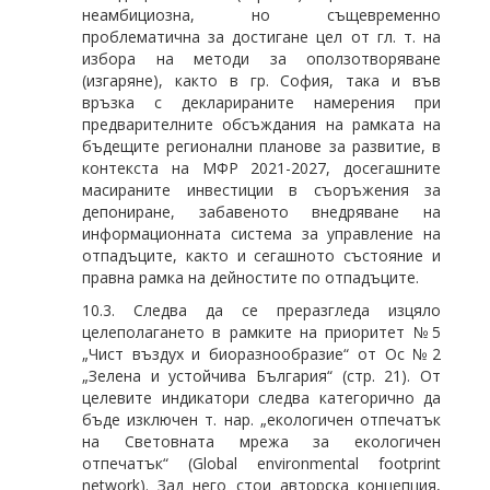
неамбициозна, но същевременно
проблематична за достигане цел от гл. т. на
избора на методи за оползотворяване
(изгаряне), както в гр. София, така и във
връзка с декларираните намерения при
предварителните обсъждания на рамката на
бъдещите регионални планове за развитие, в
контекста на МФР 2021-2027, досегашните
масираните инвестиции в съоръжения за
депониране, забавеното внедряване на
информационната система за управление на
отпадъците, както и сегашното състояние и
правна рамка на дейностите по отпадъците.
10.3. Следва да се преразгледа изцяло
целеполагането в рамките на приоритет №5
„Чист въздух и биоразнообразие“ от Ос №2
„Зелена и устойчива България“ (стр. 21). От
целевите индикатори следва категорично да
бъде изключен т. нар. „екологичен отпечатък
на Световната мрежа за екологичен
отпечатък“ (Global environmental footprint
network). Зад него стои авторска концепция,