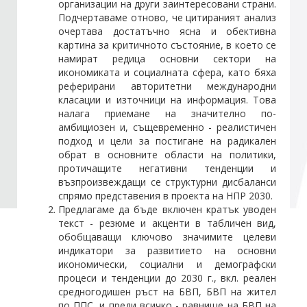
организации на други заинтересовани страни.
Подчертаваме отново, че цитираният анализ
очертава достатъчно ясна и обективна
картина за критичното състояние, в което се
намират редица основни сектори на
икономиката и социалната сфера, като бяха
реферирани авторитетни международни
класации и източници на информация. Това
налага приемане на значително по-
амбициозен и, същевременно - реалистичен
подход и цели за постигане на радикален
обрат в основните области на политики,
протичащите негативни тенденции и
възпроизвеждащи се структурни дисбаланси
спрямо представения в проекта на НПР 2030.
Предлагаме да бъде включен кратък уводен
текст - резюме и акценти в табличен вид,
обобщаващи ключово значимите целеви
индикатори за развитието на основни
икономически, социални и демографски
процеси и тенденции до 2030 г., вкл. реален
средногодишен ръст на БВП, БВП на жител
по ППС, и преди всичко - равнище на БВП на