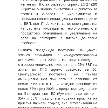
жител по ППС за България спрямо ЕС-27 (28)
- критично значим синтетичен индикатор за
степен и скорост на икономическа и
социална конвергенция, дял на инвестициите
в БВП, вкл. ПЧИ, които са основен двигател
на растежа, иновациите, технологичното и
продуктово обновяване и увеличаване на
дела на секторите с висока добавена
стойност.
Визията предвижда постигане на
„висок
жизнен стандарт и конкурентоспособна
икономика“
през 2030 г. На това според нас
отговоря минимално ниво от поне 75% БВП на
жител по ППС спрямо средното за ЕС.
Евентуалното поставяне на такава
амбициозна цел при сегашно равнище от
около 51% (2018 г.), и изходно равнище от
около 37% през 2005 г., преди присъединяване
на България към ЕС (Румъния, съответно -
35% и 65%) предполага коренна промяна на
приетия пасивен подход, вкл. актуализация на
редица секторни документи с хоризонт до 2030