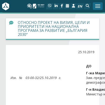
EN
Togg
За БСК
ОТНОСНО ПРОЕКТ НА ВИЗИЯ, ЦЕЛИ И
ПРИОРИТЕТИ НА НАЦИОНАЛНА
ПРОГРАМА ЗА РАЗВИТИЕ „БЪЛГАРИЯ
На фокус
2030“
Актуално
25.10.2019
Социален диалог
ДО
Дейности
Г-жа Мари
Изх. №
03-00-32/25.10.2019 г.
Зам.-пред
Арбитражен съд
демографск
Г-н Влади
Проекти
Министър н
Членове