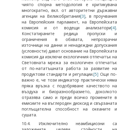
чиято спорна методология е критикувана
многократно, вкл. от авторитетни държавни
агенции на Великобритания
[3]
, в проучвания
на Европейския парламент, на Европейската
комисия и от водещи анализатори
[4]
.
Констатираните редица пропуски и
ограничения в обхвата, непрозрачни
източници на данни и ненадеждни допускания
(условности) дават основание на Европейската
комисия да изключи екологичния отпечатък на
Световната мрежа за екологичен отпечатък
от по-нататъшната работа за развитие на
продуктови стандарти и регулации.
[5]
Още по-
важно е, че този индикатор практически няма
пряка връзка с подобряване качеството на
въздуха и биоразнообразието, доколкото
отразява само и преди всичко промените в
емисиите на въглероден диоксид и свързаната
поглъщателна способност на океаните и
сушата.
10.4. Изключително неамбициозни са
заложените целеви стойности на