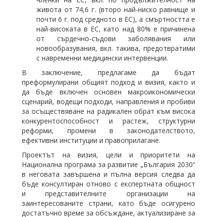
живота от 74,6 г. (второ най-ниско равнище и
почти 6 г. под средното в ЕС), а смъртността е
най-високата в ЕС, като над 80% е причинена
от сърдечно-съдови заболявания или
новообразувания, вкл. такива, предотвратими
с навременни медицински интервенции.
В заключение, предлагаме да бъдат
преформулирани общият подход и визия, както и
да бъде включен основен макроикономически
сценарий, водещи подходи, направления и пробиви
за осъществяване на радикален обрат към висока
конкурентоспособност и растеж, структурни
реформи, промени в законодателството,
ефективни институции и правоприлагане.
Проектът на визия, цели и приоритети на
Национална програма за развитие „България 2030“
в неговата завършена и пълна версия следва да
бъде консултиран отново с експертната общност
и представителните организации на
заинтересованите страни, като бъде осигурено
достатъчно време за обсъждане, актуализиране за