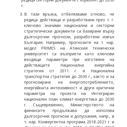
г.
В тази връзка, отбелязваме отново, че
редица действащи и разработвани през т. г.
ключово значими национални и секторни
стратегически документи са базирани върху
дългосрочни прогнози, разработени извън
България. Например, прогнозите на т. нар.
модел PRIMES на Атинския технически
университет са възприети като ключови
входящи параметри при изготвяне на
действащите Национална енергийна
стратегия от 2011 г. и Национална
транспортна стратегия до 2030 г., както и за
прогнозиране на енергопотреблението,
енергийната интензивност и други критични
параметри на проекта на Интегриран
национален план климат-енергетика до 2030
г. Същевременно, Министерството на
финансите продължава да използва
дългосрочни прогнози и допускания, напр., в
т. нар. Конвергентна програма 2018-2021 г. и