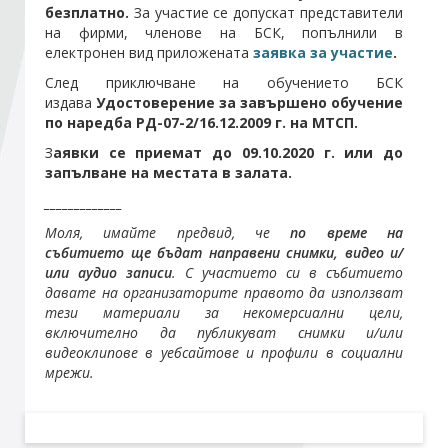
безплатно.
За участие се допускат представители
на фирми, членове на БСК, попълнили в
Стани член
електронен вид приложената
заявка
за участие
.
След приключване на обучението БСК
издава
Удостоверение за завършено обучение
Абонирайте се!
по наредба РД-07-2/16.12.2009 г. на МТСП.
З
аявки се приемат до 09.10.2020
г. или до
запълване на местата в залата.
_____________
Моля, имайте предвид, че
по време на
събитието ще бъдат направени снимки, видео и/
или аудио записи
. С участието си в събитието
давате на организаторите правото да използват
тези материали за некомерсиални цели,
включително да публикуват снимки и/или
видеоклипове в уебсайтове и профили в социални
мрежи.