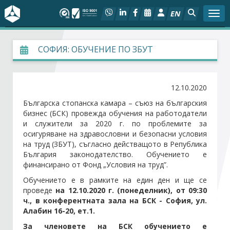
EN
Togg
За БСК
СОФИЯ: ОБУЧЕНИЕ ПО ЗБУТ
На фокус
12.10.2020
Актуално
Българска стопанска камара – съюз на българския
бизнес (БСК) провежда обучения на работодатели
и служители за 2020 г. по проблемите за
Социален диалог
осигуряване на здравословни и безопасни условия
на труд (ЗБУТ), съгласно действащото в Република
Дейности
България законодателство. Обучението е
финансирано от Фонд „Условия на труд”.
Арбитражен съд
Обучението е в рамките на един ден и ще се
проведе
на 12.10.2020 г.
(понеделник),
от 09:30
ч., в конферентната зала на БСК - София, ул.
Проекти
Алабин 16-20, ет.1.
За членовете на БСК обучението е
Членове