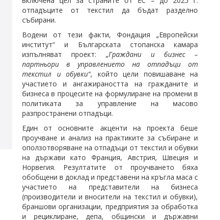
включена цел за страните от ЕС – до 2025 г.
отпадъците от текстил да бъдат разделно
събирани.
Водени от тези факти, Фондация „Европейски
институт“ и Българската стопанска камара
изпълняват проект: „
Граждани и бизнес –
партньори в управлението на отпадъци от
текстил и обувки“
, който цели повишаване на
участието и ангажираността на гражданите и
бизнеса в процесите на формулиране на промени в
политиката за управление на масово
разпространени отпадъци.
Един от основните акценти на проекта беше
проучване и анализ на практиките за събиране и
оползотворяване на отпадъци от текстил и обувки
на държави като Франция, Австрия, Швеция и
Норвегия. Резултатите от проучването бяха
обобщени в доклад и представени на кръгла маса с
участието на представители на бизнеса
(производители и вносители на текстил и обувки),
браншови организации, предприятия за обработка
и рециклиране, депа, общински и държавни