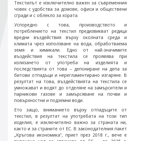
Текстилът е изключително важен за съвременния
човек с удобства за домове, офиси и обществени
сгради и с облекло за хората.
Стани член
Успоредно с това, производството и
потреблението на текстил предизвикват редица
Абонирайте се!
вредни въздействия върху околната среда и
климата чрез използване на вода, обработваема
земя и химикали. Едно от най-значимите
въздействия на текстила се проявява при
излизането от употреба на изделията и
последствията от това – депониране на депа за
битови отпадъци и нерегламентирано изгаряне. В
резултат на това, въздействията на текстила се
умножават и водят до отделяне на замърсители и
парникови газове и замърсяване на почви и
повърхностни и подземни води.
Ето защо, вниманието върху отпадъците от
текстил, в резултат на употребата на този тип
изделия, е изключително важно за страната ни,
както и за страните от ЕС. В законодателния пакет
„Кръгова икономика“, приет през 2018 г., вече е