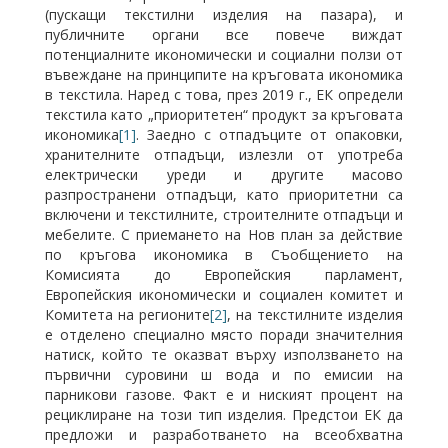
(пускащи текстилни изделия на пазара), и
публичните органи все повече виждат
потенциалните икономически и социални ползи от
въвеждане на принципите на кръговата икономика
в текстила. Наред с това, през 2019 г., ЕК определи
текстила като „приоритетен“ продукт за кръговата
икономика
[1]
. Заедно с отпадъците от опаковки,
хранителните отпадъци, излезли от употреба
електрически уреди и другите масово
разпространени отпадъци, като приоритетни са
включени и текстилните, строителните отпадъци и
мебелите. С приемането на Нов план за действие
по кръгова икономика в Съобщението на
Комисията до Европейския парламент,
Европейския икономически и социален комитет и
Комитета на регионите
[2]
, на текстилните изделия
е отделено специално място поради значителния
натиск, който те оказват върху използването на
първични суровини ш вода и по емисии на
парникови газове. Факт е и ниският процент на
рециклиране на този тип изделия. Предстои ЕК да
предложи и разработването на всеобхватна