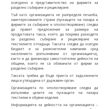
осигурено и представителство на фирмите за
разделно събиране и рециклиране.
Тъй като организацията не разпределя печалба,
заинтересованите страни (пускащите на пазара и
фирмите за събиране и оползотворяване) следва
да правят предложения за размера на
продуктовата такса, която да покрива разходите
за разделно събиране и рециклиране на
текстилните отпадъци. Таксата следва да осигури
бюджет и за разяснителни кампании сред
населението (изпълнявани от организацията),
както и да финансира самостоятелни дейности на
общини, които не са обхванати от фирми за
разделно събиране.
Таксата трябва да бъде приета от задължените
лица и утвърдена от държавен орган.
Организацията по оползотворяване следва да
изпълнява целите на пускащите на пазара
текстилни и обувни изделия.
Информацията за дейността на организацията –