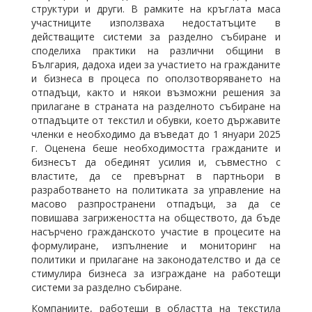
структури и други. В рамките на кръглата маса
участниците използваха недостатъците в
действащите системи за разделно събиране и
споделиха практики на различни общини в
България, дадоха идеи за участието на гражданите
и бизнеса в процеса по оползотворяването на
отпадъци, както и някои възможни решения за
прилагане в страната на разделното събиране на
отпадъците от текстил и обувки, което държавите
членки е необходимо да въведат до 1 януари 2025
г. Оценена беше необходимостта гражданите и
бизнесът да обединят усилия и, съвместно с
властите, да се превърнат в партньори в
разработването на политиката за управление на
масово разпространени отпадъци, за да се
повишава загрижеността на обществото, да бъде
насърчено гражданското участие в процесите на
формулиране, изпълнение и мониторинг на
политики и прилагане на законодателство и да се
стимулира бизнеса за изграждане на работещи
системи за разделно събиране.
Компаниите, работещи в областта на текстила