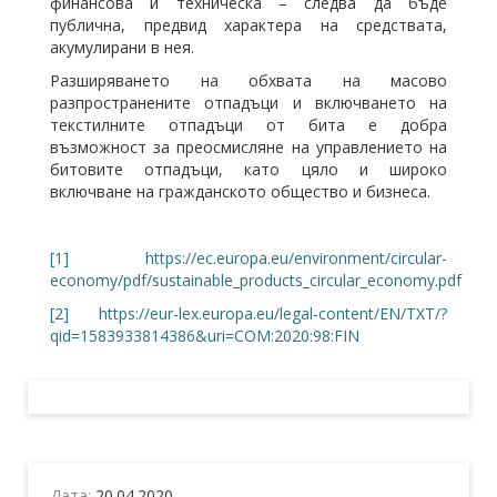
финансова и техническа – следва да бъде
публична, предвид характера на средствата,
акумулирани в нея.
Разширяването на обхвата на масово
разпространените отпадъци и включването на
текстилните отпадъци от бита е добра
възможност за преосмисляне на управлението на
битовите отпадъци, като цяло и широко
включване на гражданското общество и бизнеса.
[1]
https://ec.europa.eu/environment/circular-
economy/pdf/sustainable_products_circular_economy.pdf
[2]
https://eur-lex.europa.eu/legal-content/EN/TXT/?
qid=1583933814386&uri=COM:2020:98:FIN
Дата:
20.04.2020