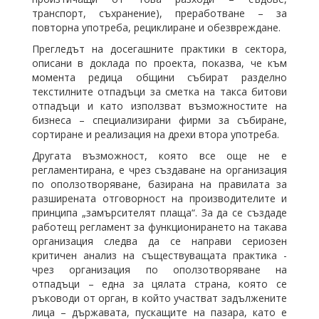
транспорт, съхранение), преработване – за
повторна употреба, рециклиране и обезвреждане.
Прегледът на досегашните практики в сектора,
описани в доклада по проекта, показва, че към
момента редица общини събират разделно
текстилните отпадъци за сметка на такса битови
отпадъци и като използват възможностите на
бизнеса – специализирани фирми за събиране,
сортиране и реализация на дрехи втора употреба.
Другата възможност, която все още не е
регламентирана, е чрез създаване на организация
по оползотворяване, базирана на правилата за
разширената отговорност на производителите и
принципа „замърсителят плаща“. За да се създаде
работещ регламент за функционирането на такава
организация следва да се направи сериозен
критичен анализ на съществуващата практика -
чрез организация по оползотворяване на
отпадъци – една за цялата страна, която се
ръководи от орган, в който участват задължените
лица – държавата, пускащите на пазара, като е