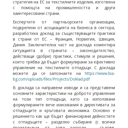
стратегия на ЕС за текстилните изделия, изготвена
с помощта на промишлеността и други
заинтересовани страни.
Експертите от партньорските организации,
подкрепени от асоциацията на бизнеса в сектора,
разработиха доклад за съществуващите практики
в страни от ЕС – Франция, Норвегия, Швеция,
Дания. Заключителна част на доклада коментира
ситуацията в страната – законодателство,
действащи (добри) практики, стимули и решения,
които трябва да бъдат формулирани за ефективно
управление на текстилните отпадъци. С доклада
можете да се запознаете на
https://www.bia-
bg.com/uploads/files/Projects/Doklad.pdf
В доклада са направени изводи и са представени
основните характеристики на доброто управление
на този тип отпадъци, като са използвани
формулираните вече изисквания в директивата за
отпадъците и кръговата икономика. Основно е
решението как ще бъдат финансирани дейностите
с отпадъците – разделно събиране (с всички
произтичащи от това разходи – съдове,