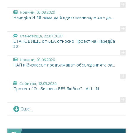
+
Новини,
05.08.2020
Наредба Н-18 няма да бъде отменена, може да...
+
Становища,
22.07.2020
СТАНОВИЩЕ от БЕА относно Проект на Наредба
за...
+
Новини,
03.06.2020
НАП и бизнесът продължават обсъжданията за...
+
Събития,
18.05.2020
Протест "От Бизнеса БЕЗ Любов" - ALL IN
+
Новини,
29.04.2020
Още...
Радосвет Радев: В тези тежки условия...
+
Сп. Noblesse Oblige,
20.04.2020