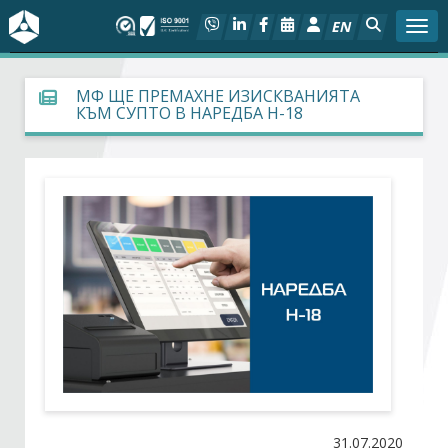
EN
Togg
За БСК
МФ ЩЕ ПРЕМАХНЕ ИЗИСКВАНИЯТА
КЪМ СУПТО В НАРЕДБА Н-18
На фокус
Актуално
Социален диалог
Дейности
Арбитражен съд
Проекти
31.07.2020
Членове