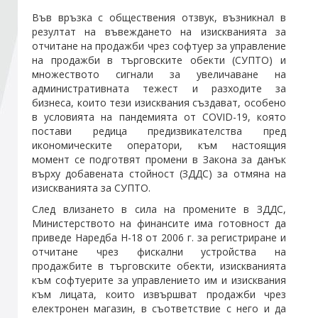
Във връзка с обществения отзвук, възникнал в
резултат на въвеждането на изискванията за
Стани член
отчитане на продажби чрез софтуер за управление
на продажби в търговските обекти (СУПТО) и
множеството сигнали за увеличаване на
Абонирайте се!
административната тежест и разходите за
бизнеса, които тези изисквания създават, особено
в условията на пандемията от COVID-19, която
постави редица предизвикателства пред
икономическите оператори, към настоящия
момент се подготвят промени в Закона за данък
върху добавената стойност (ЗДДС) за отмяна на
изискванията за СУПТО.
След влизането в сила на промените в ЗДДС,
Министерството на финансите има готовност да
приведе Наредба Н-18 от 2006 г. за регистриране и
отчитане чрез фискални устройства на
продажбите в търговските обекти, изискванията
към софтуерите за управлението им и изисквания
към лицата, които извършват продажби чрез
електронен магазин, в съответствие с него и да