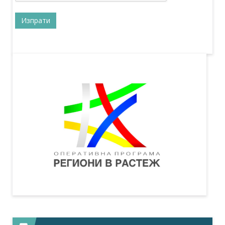
16.12.2015
Обучението на 30 хил. софтуерни
специалисти ще се финансира с
+
евросредства
22.10.2015
Новата местна власт ще договаря
8 млрд. лв. от еврофондовете
+
20.07.2015
Трезори дават заеми със 777 млн.
евро от ЕС
+
03.06.2015
България ще участва в
Инициативата за малки и средни
+
предприятия с нова оперативна
програма
08.05.2015
67 общини ще пестят енергия с
пари от ЕС
+
23.02.2015
Еврокомисията възстанови
плащанията по ОП „Регионално