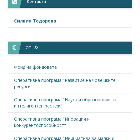
+
развитие”
Контакти
12.01.2015
Най-големите обществени
поръчки през седмицата
Силвия Тодорова
+
27.11.2014
България ще получи 10,4 млн.
евро от европейския фонд
ОП
+
„Солидарност“
07.10.2014
Готови са финалните одитни
Фонд на фондовете
доклади по ОП „Околна среда“ и
+
ос 3 на ОП „Регионално развитие“
Оперативна програма "Развитие на човешките
07.08.2014
ресурси"
Приоритетите на новите
министри
Оперативна програма "Наука и образование за
+
интелигентен растеж"
10.12.2013
България няма да губи средства
Оперативна програма "Иновации и
за регионално развитие тази
+
конкурентоспособност"
година
03.07.2013
Оперативна програма "Инициатива за малки и