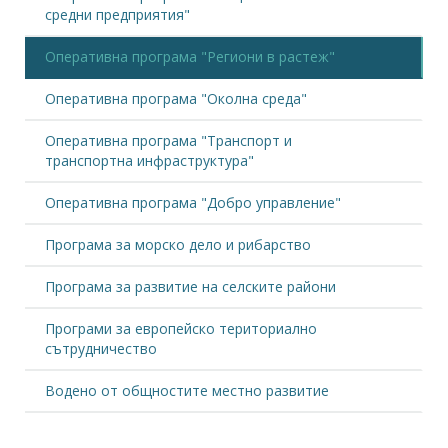
България и Еврофондовете,2013
средни предприятия"
+
Оперативна програма "Региони в растеж"
15.03.2013
Социалните искания и бизнесът
Оперативна програма "Околна среда"
+
Оперативна програма "Транспорт и
31.01.2013
транспортна инфраструктура"
България ще иска 1,7 млрд. лв.
повече за регионално развитие до
+
2020 г.
Оперативна програма "Добро управление"
13.08.2012
Осигурени са над 300 млн. лв. за
Програма за морско дело и рибарство
развитие на туризма от
+
европрограма
Програма за развитие на селските райони
29.02.2012
Българските домакинства са
Програми за европейско териториално
енергийно бедни
сътрудничество
+
Водено от общностите местно развитие