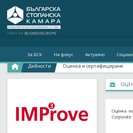
ЧЛЕН НА
BUSINESSEUROPE
За БСК
На фокус
Актуално
Социал
Дейности
Оценка и сертифициране
ОЦЕН
Оценка на
Corporate 