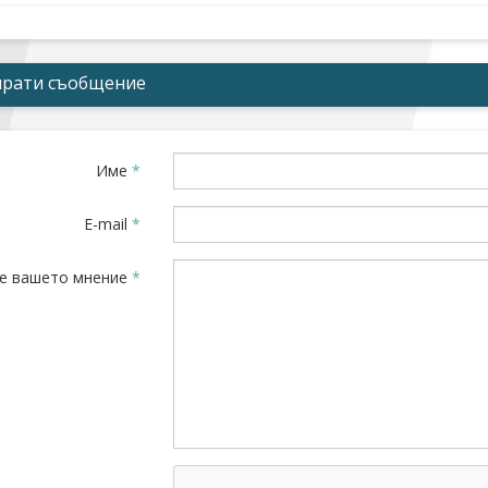
прати съобщение
Име
*
E-mail
*
е вашето мнение
*