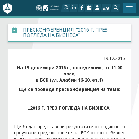
EN
Togg
За БСК
ПРЕСКОНФЕРЕНЦИЯ: "2016 Г. ПРЕЗ
ПОГЛЕДА НА БИЗНЕСА"
На фокус
19.12.2016
Актуално
На
19
декември 201
6
г., понеделник, от 1
1
.00
часа,
Социален диалог
в БСК (ул. Алабин 16-20, ет.1)
Ще се проведе пресконференция на тема:
Дейности
Арбитражен съд
„201
6
Г. ПРЕЗ ПОГЛЕДА НА БИЗНЕСА“
Проекти
Ще бъдат представени резултатите от годишното
проучване сред членовете на БСК относно бизнес
Членове
климата през изтеклата година и очакванията за