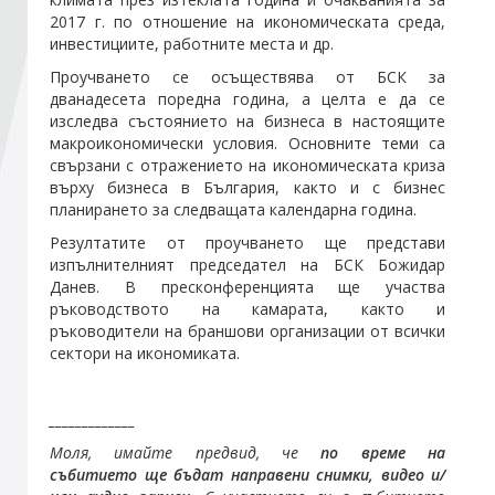
2017 г. по отношение на икономическата среда,
инвестициите, работните места и др.
Стани член
Проучването се осъществява от БСК за
дванадесета поредна година, а целта е да се
Абонирайте се!
изследва състоянието на бизнеса в настоящите
макроикономически условия. Основните теми са
свързани с отражението на икономическата криза
върху бизнеса в България, както и с бизнес
планирането за следващата календарна година.
Резултатите от проучването ще представи
изпълнителният председател на БСК Божидар
Данев. В пресконференцията ще участва
ръководството на камарата, както и
ръководители на браншови организации от всички
сектори на икономиката.
_____________
Моля, имайте предвид, че
по време на
събитието ще бъдат направени снимки, видео и/