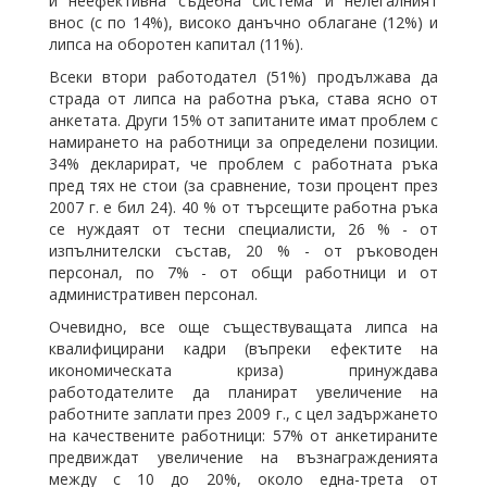
и неефективна съдебна система и нелегалният
внос (с по 14%), високо данъчно облагане (12%) и
липса на оборотен капитал (11%).
Всеки втори работодател (51%) продължава да
страда от липса на работна ръка, става ясно от
анкетата. Други 15% от запитаните имат проблем с
намирането на работници за определени позиции.
34% декларират, че проблем с работната ръка
пред тях не стои (за сравнение, този процент през
2007 г. е бил 24). 40 % от търсещите работна ръка
се нуждаят от тесни специалисти, 26 % - от
изпълнителски състав, 20 % - от ръководен
персонал, по 7% - от общи работници и от
административен персонал.
Очевидно, все още съществуващата липса на
квалифицирани кадри (въпреки ефектите на
икономическата криза) принуждава
работодателите да планират увеличение на
работните заплати през 2009 г., с цел задържането
на качествените работници: 57% от анкетираните
предвиждат увеличение на възнагражденията
между с 10 до 20%, около една-трета от