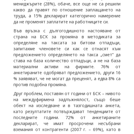
мениджърите (28%), обаче, все още не са решили
какво да правят по отношение заплащането на
труда, а 15% декларират категорично намерение
да не променят заплатите на работниците си.
Във връзка с дългогодишното настояване от
страна на БСК за промяна в методиката за
определяне на таксата за битови отпадъци,
запитахме членовете си как се отнасят към
предложението определянето на такса „смет” да
става на база количество отпадъци, а не на база
материални активи на фирмите. 76% от
анкетираните одобряват предложението, други 16
% заявяват, че не могат да преценят, а едва 8% са
против подобна промяна.
Друг проблем, поставян от години от БСК – нивото
на междуфирмена задлъжнялост, също беше
обект на изследване и в тазгодишната анкета,
като резултатите потвърждават тенденциите от
последните години. 72% от анкетираните
декларират, че имат просрочени несъбрани
вземания от контрагенти (2007 г. – 69%), като в