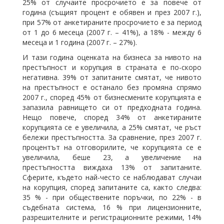
25% от случаите просрочието е за повече от
година (същият процент е обявен и през 2007 г.),
при 57% от анкетираните просрочието е за период
от 1 до 6 месеца (2007 г. – 41%), а 18% - между 6
месеца и 1 година (2007 г. – 27%).
И тази година оценката на бизнеса за нивото на
престъпност и корупция в страната е по-скоро
негативна. 39% от запитаните смятат, че нивото
на престъпност е останало без промяна спрямо
2007 г., според 45% от бизнесмените корупцията е
запазила равнището си от предходната година.
Нещо повече, според 34% от анкетираните
корупцията се е увеличила, а 25% смятат, че ръст
бележи престъпността. За сравнение, през 2007 г.
процентът на отговорилите, че корупцията се е
увеличила, беше 23, а увеличение на
престъпността виждаха 13% от запитаните.
Сферите, където най-често се наблюдават случаи
на корупция, според запитаните са, както следва:
35 % - при обществените поръчки, по 22% - в
съдебната система, 16 % при лицензионните,
разрешителните и регистрационните режими, 14%