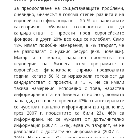
За преодоляване на съществуващите проблеми,
очевидно, бизнесът в голяма степен разчита и на
европейското финансиране – 55 % от запитаните
категорично обявяват готовността си да
кандидатстват с проекти пред европейските
фондове, а други 20% все още се колебаят. Само
18% нямат подобни намерения, а 7% твърдят, че
не разполагат с нужния ресурс (вкл. човешки).
Макар и с малко, нараства процентът на
недоверие на бизнеса към програмите с
европейско финансиране спрямо предходната
година, когато 58 % са изразявали готовност да
кандидатстват с проекти, а 13 % не са имали
такива намерения. Успоредно с това, нараства
информираността на бизнеса относно условията
за кандидатстване с проекти: 47% от анкетираните
се чувстват напълно информирани (за сравнение,
през 2007 г. процентите са били 23), 46% са
информирани, но се нуждаят от допълнително
информация (2007 г.- 57%), едва 7% твърдят, че не
разполагат с достатъчно информация (2007 г. –
20%). На въпрос „От какво имате нужда, за да