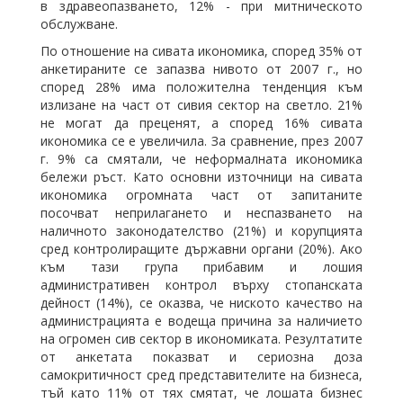
в здравеопазването, 12% - при митническото
обслужване.
По отношение на сивата икономика, според 35% от
анкетираните се запазва нивото от 2007 г., но
според 28% има положителна тенденция към
излизане на част от сивия сектор на светло. 21%
не могат да преценят, а според 16% сивата
икономика се е увеличила. За сравнение, през 2007
г. 9% са смятали, че неформалната икономика
бележи ръст. Като основни източници на сивата
икономика огромната част от запитаните
посочват неприлагането и неспазването на
наличното законодателство (21%) и корупцията
сред контролиращите държавни органи (20%). Ако
към тази група прибавим и лошия
административен контрол върху стопанската
дейност (14%), се оказва, че ниското качество на
администрацията е водеща причина за наличието
на огромен сив сектор в икономиката. Резултатите
от анкетата показват и сериозна доза
самокритичност сред представителите на бизнеса,
тъй като 11% от тях смятат, че лошата бизнес