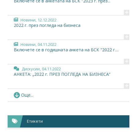
Включете се в анкетата на БСК "2023 г. през...
+
Новини,
12.12.2022
2022 г. през погледа на бизнеса
+
Новини,
04.11.2022
Включете се в годишната анкета на БСК "2022 г....
+
Дискусии,
04.11.2022
АНКЕТА: „2022 г. ПРЕЗ ПОГЛЕДА НА БИЗНЕСА“
+
Новини,
13.12.2021
Още...
"2021 г. през погледа на бизнеса"
+
Дискусии,
08.11.2021
Етикети
Анкета "2021 г. през погледа на бизнеса"
+