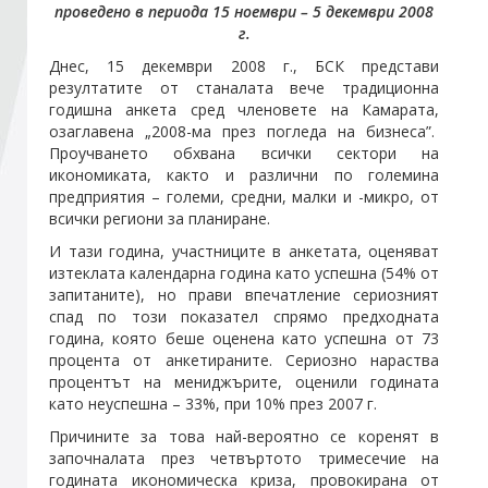
проведено в периода 15 ноември – 5 декември 2008
г.
Стани член
Днес, 15 декември 2008 г., БСК представи
резултатите от станалата вече традиционна
годишна анкета сред членовете на Камарата,
Абонирайте се!
озаглавена „2008-ма през погледа на бизнеса”.
Проучването обхвана всички сектори на
икономиката, както и различни по големина
предприятия – големи, средни, малки и -микро, от
всички региони за планиране.
И тази година, участниците в анкетата, оценяват
изтеклата календарна година като успешна (54% от
запитаните), но прави впечатление сериозният
спад по този показател спрямо предходната
година, която беше оценена като успешна от 73
процента от анкетираните. Сериозно нараства
процентът на мениджърите, оценили годината
като неуспешна – 33%, при 10% през 2007 г.
Причините за това най-вероятно се коренят в
започналата през четвъртото тримесечие на
годината икономическа криза, провокирана от