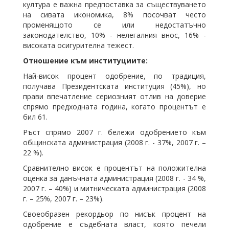
култура е важна предпоставка за съществуването
на сивата икономика, 8% посочват често
променящото се или недостатъчно
законодателство, 10% - нелегалния внос, 16% -
високата осигурителна тежест.
Отношение към институциите:
Най-висок процент одобрение, по традиция,
получава Президентската институция (45%), но
прави впечатление сериозният отлив на доверие
спрямо предходната година, когато процентът е
бил 61.
Ръст спрямо 2007 г. бележи одобрението към
общинската администрация (2008 г. - 37%, 2007 г. –
22 %).
Сравнително висок е процентът на положителна
оценка за данъчната администрация (2008 г. - 34 %,
2007 г. – 40%) и митническата администрация (2008
г. – 25%, 2007 г. – 23%).
Своеобразен рекордьор по нисък процент на
одобрение е съдебната власт, която печели