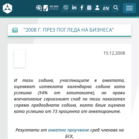
EN
Togg
За БСК
"2008 Г. ПРЕЗ ПОГЛЕДА НА БИЗНЕСА"
На фокус
15.12.2008
Актуално
Социален диалог
И тази година, участниците в анкетата,
оценяват изтеклата календарна година като
Дейности
успешна (54% от запитаните), но прави
впечатление сериозният спад по този показател
спрямо предходната година, която беше оценена
Арбитражен съд
като успешна от 73 процента от анкетираните.
Проекти
Резултати от
анкетно проучване
сред членове на
БСК,
Членове