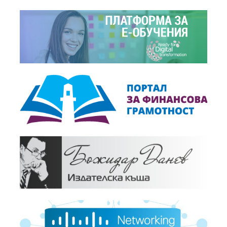
+
Събития,
18.12.2017
ПРЕСКОНФЕРЕНЦИЯ: "2017 г. през погледа на
бизнеса"
+
Новини,
10.11.2017
Включете се в годишната анкета на БСК "2017 г....
+
Новини,
19.12.2016
"2016 г. през погледа на бизнеса"
+
Събития,
19.12.2016
Пресконференция: "2016 г. през погледа на бизнеса"
+
Дискусии,
09.11.2016
АНКЕТА: 2016 г. през погледа на бизнеса
+