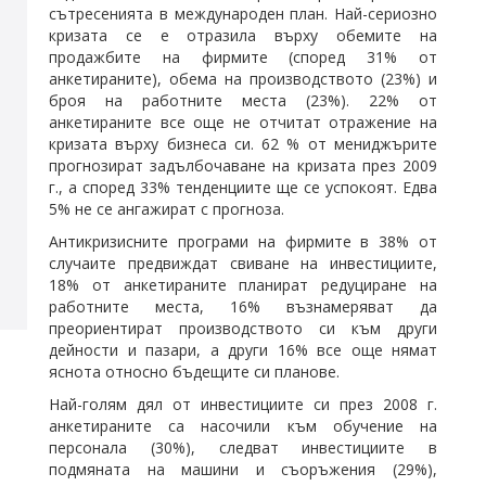
сътресенията в международен план. Най-сериозно
кризата се е отразила върху обемите на
продажбите на фирмите (според 31% от
анкетираните), обема на производството (23%) и
броя на работните места (23%). 22% от
анкетираните все още не отчитат отражение на
кризата върху бизнеса си. 62 % от мениджърите
прогнозират задълбочаване на кризата през 2009
г., а според 33% тенденциите ще се успокоят. Едва
5% не се ангажират с прогноза.
Антикризисните програми на фирмите в 38% от
случаите предвиждат свиване на инвестициите,
18% от анкетираните планират редуциране на
работните места, 16% възнамеряват да
преориентират производството си към други
дейности и пазари, а други 16% все още нямат
яснота относно бъдещите си планове.
Най-голям дял от инвестициите си през 2008 г.
анкетираните са насочили към обучение на
персонала (30%), следват инвестициите в
подмяната на машини и съоръжения (29%),