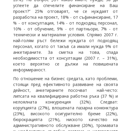
успеете да спечелите финансиране на Ваш
проект?” 25% отговарят, че се нуждаят от
разработка на проект, 18% - от съфинансиране, 17
% - от консултация, 14% - от подходящ персонал,
10% - от обучение, 9% - от партньори, 7% - от
технически и материални условия. Спрямо 2007 г.
най-голям ръст бележи нуждата от подходящ
персонал, когато от такъв са имали нужда 9% от
анкетираните. За сметка на това, спада
необходимостта от консултации (2007 г. – 31%),
което вероятно се дължи на повишената
информираност.
По отношение на бизнес средата, като проблеми,
стоящи пред ефективното развиване на своята
дейност, анкетираните посочват най-често:
липсата на квалифицирана работна ръка (37 %) и
нелоялната конкуренция (32%). Следват:
корупцията (27%), влошената пазарна конюнктура
(23%), високото осигурително бреме (22%),
бюрокрацията (21%), ниското качество на
административното обслужване (20%), тромавата