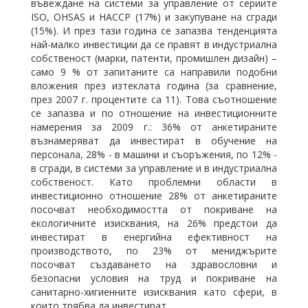
въвеждане на системи за управление от сериите
ISO, OHSAS и HACCP (17%) и закупуване на сгради
(15%). И през тази година се запазва тенденцията
най-малко инвестиции да се правят в индустриална
собственост (марки, патенти, промишлен дизайн) –
само 9 % от запитаните са направили подобни
вложения през изтеклата година (за сравнение,
през 2007 г. процентите са 11). Това съотношение
се запазва и по отношение на инвестиционните
намерения за 2009 г.: 36% от анкетираните
възнамеряват да инвестират в обучение на
персонала, 28% - в машини и съоръжения, по 12% -
в сгради, в системи за управление и в индустриална
собственост. Като проблемни области в
инвестиционно отношение 28% от анкетираните
посочват необходимостта от покриване на
екологичните изисквания, на 26% предстои да
инвестират в енергийна ефективност на
производството, по 23% от мениджърите
посочват създаването на здравословни и
безопасни условия на труд и покриване на
санитарно-хигиенните изисквания като сфери, в
които трябва да инвестират.