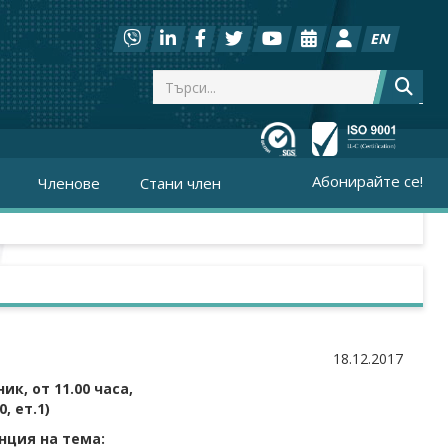
EN
Абонирайте се!
Членове
Стани член
18.12.2017
ик, от 1
1
.00 часа,
, ет.1)
нция на тема: