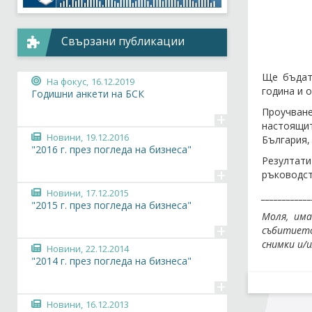
Свързани публикации
Ще бъдат
На фокус,
16.12.2019
година и 
Годишни анкети на БСК
Проучван
+
настоящит
Новини,
19.12.2016
България,
"2016 г. през погледа на бизнеса"
Резултат
+
ръководст
Новини,
17.12.2015
____________
"2015 г. през погледа на бизнеса"
Моля, им
+
събитието
снимки и/
Новини,
22.12.2014
"2014 г. през погледа на бизнеса"
+
Новини,
16.12.2013