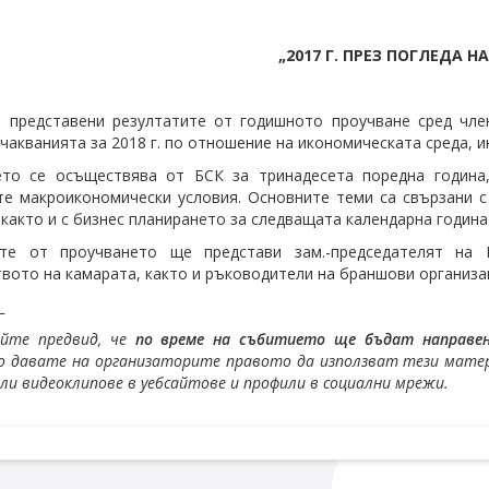
„2017 Г. ПРЕЗ ПОГЛЕДА Н
 представени резултатите от годишното проучване сред чле
очакванията за 2018 г. по отношение на икономическата среда, и
ето се осъществява от БСК за тринадесета поредна година,
е макроикономически условия. Основните теми са свързани с
 както и с бизнес планирането за следващата календарна година
ите от проучването ще представи зам.-председателят на
вото на камарата, както и ръководители на браншови организац
_
айте предвид, че
по време на събитието ще бъдат направени
 давате на организаторите правото да използват тези матери
или видеоклипове в уебсайтове и профили в социални мрежи.