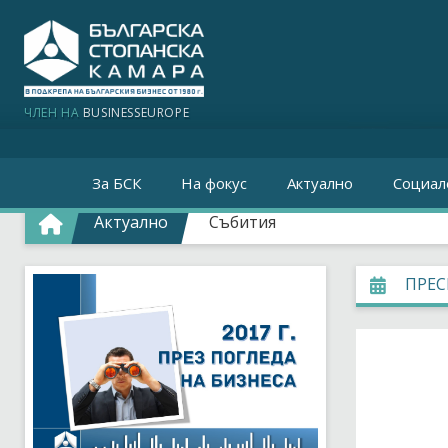
ЧЛЕН НА
BUSINESSEUROPE
За БСК
На фокус
Актуално
Социал
Актуално
Събития
ПРЕС