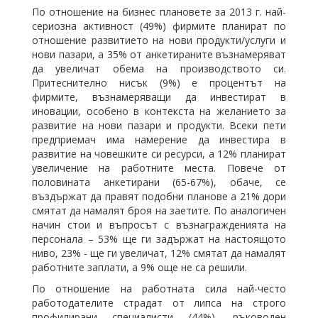
По отношение на бизнес плановете за 2013 г. най-
сериозна активност (49%) фирмите планират по
отношение развитието на нови продукти/услуги и
нови пазари, а 35% от анкетираните възнамеряват
да увеличат обема на производството си.
Притеснително нисък (9%) е процентът на
фирмите, възнамеряващи да инвестират в
иновации, особено в контекста на желанието за
развитие на нови пазари и продукти. Всеки пети
предприемач има намерение да инвестира в
развитие на човешките си ресурси, а 12% планират
увеличение на работните места. Повече от
половината анкетирани (65-67%), обаче, се
въздържат да правят подобни планове а 21% дори
смятат да намалят броя на заетите. По аналогичен
начин стои и въпросът с възнагражденията на
персонала – 53% ще ги задържат на настоящото
ниво, 23% - ще ги увеличат, 12% смятат да намалят
работните заплати, а 9% още не са решили.
По отношение на работната сила най-често
работодателите страдат от липса на строго
профилирани специалисти (44%), ръководен