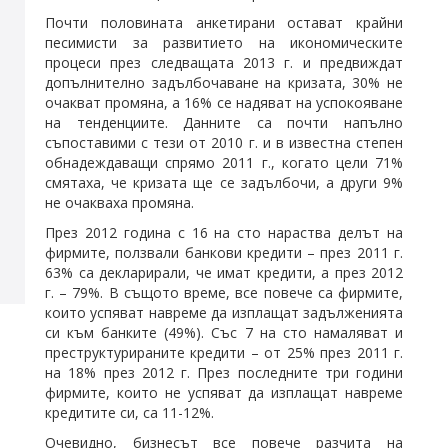
Почти половината анкетирани остават крайни
песимисти за развитието на икономическите
процеси през следващата 2013 г. и предвиждат
допълнително задълбочаване на кризата, 30% не
очакват промяна, а 16% се надяват на успокояване
на тенденциите. Данните са почти напълно
съпоставими с тези от 2010 г. и в известна степен
обнадеждаващи спрямо 2011 г., когато цели 71%
смятаха, че кризата ще се задълбочи, а други 9%
не очакваха промяна.
През 2012 година с 16 на сто нараства делът на
фирмите, ползвали банкови кредити – през 2011 г.
63% са декларирали, че имат кредити, а през 2012
г. – 79%. В същото време, все повече са фирмите,
които успяват навреме да изплащат задълженията
си към банките (49%). Със 7 на сто намаляват и
преструктурираните кредити – от 25% през 2011 г.
на 18% през 2012 г. През последните три години
фирмите, които не успяват да изплащат навреме
кредитите си, са 11-12%.
Очевидно, бизнесът все повече разчита на