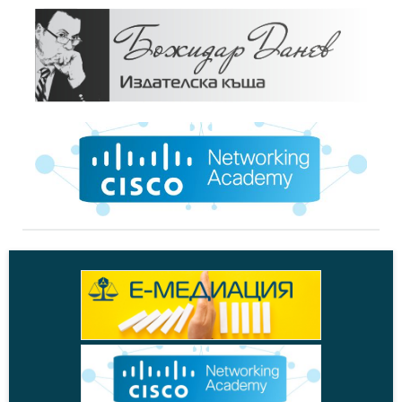
Събития,
19.12.2016
Пресконференция: "2016 г. през погледа на бизнеса"
+
Дискусии,
09.11.2016
АНКЕТА: 2016 г. през погледа на бизнеса
+
Новини,
17.12.2015
"2015 г. през погледа на бизнеса"
+
Инфографика,
17.12.2012
2012 г. през погледа на бизнеса
+
Новини,
20.12.2010
"2010 г. през погледа на бизнеса"
+
Анализи,
20.12.2010
2010 г. през погледа на бизнеса