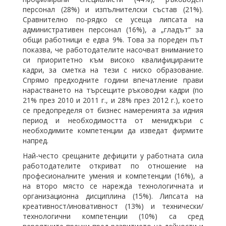
персонал (28%) и изпълнителски състав (21%).
Сравнително по-рядко се усеща липсата на
административен персонал (16%), а „гладът“ за
общи работници е едва 9%. Това за пореден път
показва, че работодателите насочват вниманието
си приоритетно към високо квалифицираните
кадри, за сметка на тези с ниско образование.
Спрямо предходните години впечатление прави
нарастването на търсещите ръководни кадри (по
21% през 2010 и 2011 г., и 28% през 2012 г.), което
се предопределя от бизнес намеренията за идния
период и необходимостта от мениджъри с
необходимите компетенции да изведат фирмите
напред.
Най-често срещаните дефицити у работната сила
работодателите откриват по отношение на
професионалните умения и компетенции (16%), а
на второ място се нарежда технологичната и
организационна дисциплина (15%). Липсата на
креативност/иновативност (13%) и технически/
технологични компетенции (10%) са сред