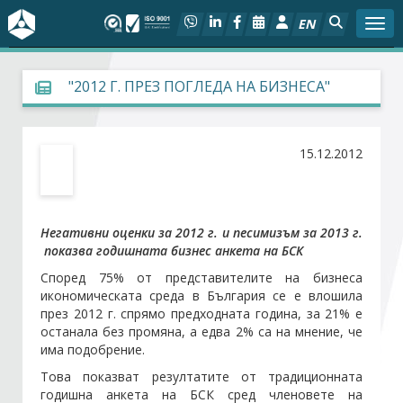
EN
Togg
За БСК
"2012 Г. ПРЕЗ ПОГЛЕДА НА БИЗНЕСА"
На фокус
15.12.2012
Актуално
Социален диалог
Негативни оценки за 2012 г. и песимизъм за 2013 г.
показва годишната бизнес анкета на БСК
Дейности
Според 75% от представителите на бизнеса
икономическата среда в България се е влошила
Арбитражен съд
през 2012 г. спрямо предходната година, за 21% е
останала без промяна, а едва 2% са на мнение, че
има подобрение.
Проекти
Това показват резултатите от традиционната
годишна анкета на БСК сред членовете на
Членове