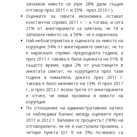
запазила нивото си (при 28% дали същия
отговор през 2011 г. и 35% - през 2010 г.).
Оценките за сивата икономика остават
константни спрямо 2011 г. – и тогава, и сега
21% от анкетираните са смятали, че тя е
запазила нивото си, а 56% - че е нараснала.
Най-неблагоприятна е оценката за нивото на
корупция. 54% от анкетираните смятат, че то
е нараснало спрямо предходната година, а
през 2011 г. такава е била оценката на 51%. В
същото време, едва 2% от участниците в
анкетата смятат, че корупцията през тази
година е намаляла, докато през 2011 г.
такова е било мнението на 13%. И през 2011
г., и през 2012 г. всеки трети от анкетираните
е отчел, че няма промяна в нивото на
корупция.
По отношение на административния натиск
се наблюдава баланс между оценките през
2011 и 2012 г. Запазва се процентът (18%) на
отговорилите, че не е настъпила промяна, с
четири пункта (от 9 на 5%) по-малко са