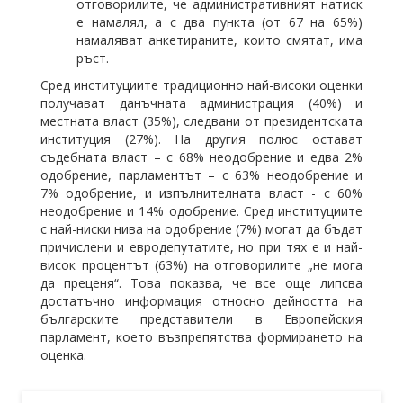
отговорилите, че административният натиск
е намалял, а с два пункта (от 67 на 65%)
намаляват анкетираните, които смятат, има
ръст.
Сред институциите традиционно най-високи оценки
получават данъчната администрация (40%) и
местната власт (35%), следвани от президентската
институция (27%). На другия полюс остават
съдебната власт – с 68% неодобрение и едва 2%
одобрение, парламентът – с 63% неодобрение и
7% одобрение, и изпълнителната власт - с 60%
неодобрение и 14% одобрение. Сред институциите
с най-ниски нива на одобрение (7%) могат да бъдат
причислени и евродепутатите, но при тях е и най-
висок процентът (63%) на отговорилите „не мога
да преценя“. Това показва, че все още липсва
достатъчно информация относно дейността на
българските представители в Европейския
парламент, което възпрепятства формирането на
оценка.