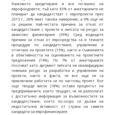
банковото кредитиране и все по-малко на
еврофондовете, тъй като 65% от анкетираните не
планират да кандидатстват с европроекти през
2013 г., 26% имат такова намерение, а 9% още не
са решили. Най-честата причина за отказ от
кандидатстване с проекти е липсата на ресурс за
авансово финансиране (39%). Сред водещите
причини за отказ от евросредства са и тежките
процедури по кандидатстване, управление и
отчитане на проектите (15%), както и съмненията
в обективността на оценяването на проектните
предложения (14%). По 7% от анкетираните
посочват като аргумент липсата на квалифициран
човешки ресурс за разработка и управление на
проекти, както и факта, че все още не са
приключили работата си по настоящ проект. Все
още твърде висок (18%) остава процентът на
предприемачите, които твърдят, че не разполагат
с достатъчно информация за възможностите за
кандидатстване, което по-скоро се дължи на
недостатъчна активност от страна на самите
кандидати за еврофинансиране.