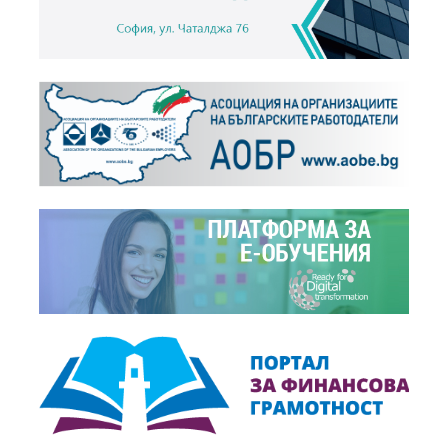
+
Новини,
31.10.2018
Включете се в годишната ни анкета "2018 г....
+
Новини,
18.12.2017
"2017 г. през погледа на бизнеса"
+
Събития,
18.12.2017
ПРЕСКОНФЕРЕНЦИЯ: "2017 г. през погледа на
бизнеса"
+
Новини,
10.11.2017
Включете се в годишната анкета на БСК "2017 г....
+
Новини,
19.12.2016
"2016 г. през погледа на бизнеса"
+