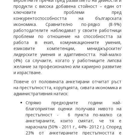
вероятните пречки пред развитието на дейности и
продукти с висока добавена стойност – един от
ключовите проблеми пред
конкурентоспособността на българската
икономика. Сравнително по-рядко (8-9%)
работодателите наблюдават у своите работници
проблеми по отношение на способността за
работа в екип, комуникационните умения,
езиковите компетенции, мениджърските/
лидерските умения и адаптивността. Най-малко
(4%) са случаите, когато у работниците липсва
желание за професионално или кариерно развитие
и израстване.
Повече от половината анкетирани отчитат ръст
на престъпността, корупцията, сивата икономика и
административния натиск:
Спрямо предходните години най-
благоприятни оценки получава нивото на
престъпност - 6 пункта по-малко са
анкетираните, които смятат, че тя е
нараснала (50% - 2011 г., 44%- 2012 г.). Според
23% от анкетираните престъпността е