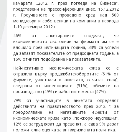
камарата „2012 г. през погледа на бизнеса“,
представени на пресконференция днес, 15.12.2012
г. Проучването е проведено сред над 500
Стани член
мениджъри и собственици на компании в периода
1-10 декември 2012 г.
Абонирайте се!
46% от анкетираните споделят, че
икономическото състояние на фирмата им се е
влошило през изтичащата година, 33% са успели
да запазят показателите от предходната година, а
16% отчитат подобрение на показателите.
Най-негативно икономическата криза се е
отразила върху продажбите/оборотите (61% от
фирмите, участвали в анкетата, отчитат спад),
следвани от инвестициите (51%), обемите на
производство (49%) и работните места (47%).
79% от участниците в анкетата определят
действията на правителството през 2012 г. за
преодоляване на негативните ефекти от
икономическата криза като „по-скоро неуспешни“,
12% се затрудняват да преценят, а едва 9% дават
положителна оценка за антикризисната политика.