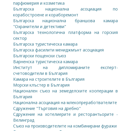
парфюмерия и козметика
Българска национална асоциация по
корабостроене и кораборемонт
Българска национална браншова камара
"Охранители и детективи"
Българска технологична платформа на горския
сектор
Българска туристическа камара
Българска фасилити мениджмънт асоциация
Български пощенски съюз
Варненска туристическа камара
Институт на дипломираните експерт-
счетоводители в България
Камара на строителите в България
Морски клъстер в България
Национален съюз на земеделските кооперации в
България
Национална асоциация на млекопреработвателите
Сдружение "Търговия на дребно"
Сдружение на хотелиерите и ресторантьорите -
Велинград
Съюз на производителите на комбинирани фуражи