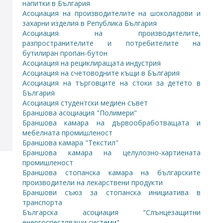
напитки в България
Асоциация на производителите на шоколадови и
захарни изделия в Република България
Асоциация на производителите,
разпространителите и потребителите на
бутилиран пропан-бутон
Асоциация на рециклиращата индустрия
Асоциация на счетоводните къщи в България
Асоциация на търговците на стоки за детето в
България
Асоциация студентски медиен съвет
Браншова асоциация "Полимери"
Браншова камара на дървообработващата и
мебелната промишленост
Браншова камара "Текстил"
Браншова камара на целулозно-хартиената
промишленост
Браншова стопанска камара на българските
производители на лекарствени продукти
Браншови съюз за стопанска инициатива в
транспорта
Българска асоциация "Слънцезащитни
енергоспестяващи системи"