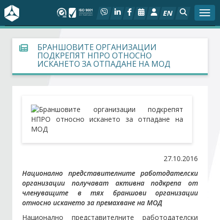
EN
Togg
За БСК
БРАНШОВИТЕ ОРГАНИЗАЦИИ
ПОДКРЕПЯТ НПРО ОТНОСНО
ИСКАНЕТО ЗА ОТПАДАНЕ НА МОД
На фокус
Актуално
Социален диалог
Дейности
27.10.2016
Арбитражен съд
Национално представителните работодателски
организации получават активна подкрепа от
членуващите в тях браншови организации
Проекти
относно искането за премахване на МОД
Национално представителните работодателски
Членове