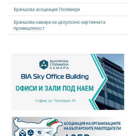
Браншова асоциация Полимери
Браншова камара на целулозно-хартиената
промишленост