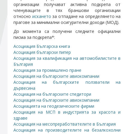
организации получават активна подкрепа от
членуващите в тях браншови организации
Стани член
относно
искането
за отпадане на определянето на
прагове за минимални осигурителни доходи (МОД).
До момента са получени следните официални
Абонирайте се!
писма за подкрепа*:
Асоциация Българска книга
Асоциация български пипер
Асоциация за квалификация на автомобилистите в
България
Асоциация за промишлено пране
Асоциация на българските авиокомпании
Асоциация на българските ползватели на
дървесина
Асоциация на българските спедитори
Асоциация на българските авиокомпании
Асоциацията на геодезическите фирми
Асоциация на МСП в индустрията за красота и
здраве
Асоциация на месопреработвателите в България
Асоциация на производителите на безалкохолни