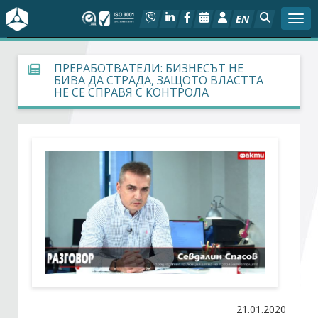
EN
Togg
За БСК
ПРЕРАБОТВАТЕЛИ: БИЗНЕСЪТ НЕ
БИВА ДА СТРАДА, ЗАЩОТО ВЛАСТТА
НЕ СЕ СПРАВЯ С КОНТРОЛА
На фокус
Актуално
Социален диалог
Дейности
Арбитражен съд
Проекти
21.01.2020
Членове