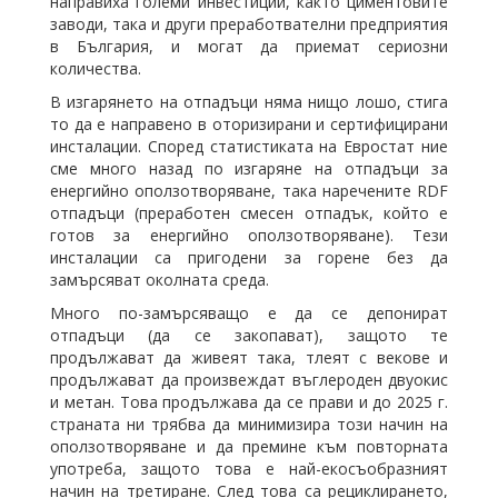
направиха големи инвестиции, както циментовите
заводи, така и други преработвателни предприятия
в България, и могат да приемат сериозни
количества.
В изгарянето на отпадъци няма нищо лошо, стига
то да е направено в оторизирани и сертифицирани
инсталации. Според статистиката на Евростат ние
сме много назад по изгаряне на отпадъци за
енергийно оползотворяване, така наречените RDF
отпадъци (преработен смесен отпадък, който е
готов за енергийно оползотворяване). Тези
инсталации са пригодени за горене без да
замърсяват околната среда.
Много по-замърсяващо е да се депонират
отпадъци (да се закопават), защото те
продължават да живеят така, тлеят с векове и
продължават да произвеждат въглероден двуокис
и метан. Това продължава да се прави и до 2025 г.
страната ни трябва да минимизира този начин на
оползотворяване и да премине към повторната
употреба, защото това е най-екосъобразният
начин на третиране. След това са рециклирането,