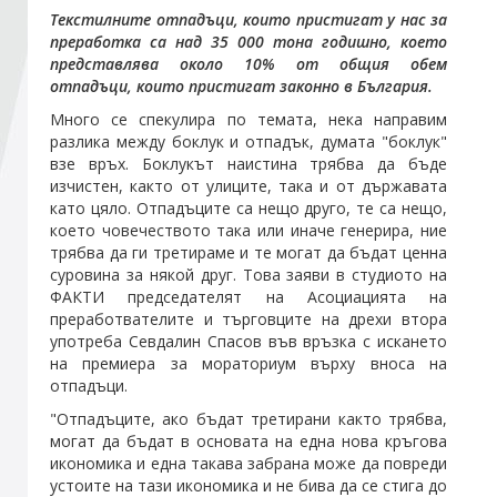
Текстилните отпадъци, които пристигат у нас за
преработка са над 35 000 тона годишно, което
Стани член
представлява около 10% от общия обем
отпадъци, които пристигат законно в България.
Абонирайте се!
Много се спекулира по темата, нека направим
разлика между боклук и отпадък, думата "боклук"
взе връх. Боклукът наистина трябва да бъде
изчистен, както от улиците, така и от държавата
като цяло. Отпадъците са нещо друго, те са нещо,
което човечеството така или иначе генерира, ние
трябва да ги третираме и те могат да бъдат ценна
суровина за някой друг. Това заяви в студиото на
ФАКТИ председателят на Асоциацията на
преработвателите и търговците на дрехи втора
употреба Севдалин Спасов във връзка с искането
на премиера за мораториум върху вноса на
отпадъци.
"Отпадъците, ако бъдат третирани както трябва,
могат да бъдат в основата на една нова кръгова
икономика и една такава забрана може да повреди
устоите на тази икономика и не бива да се стига до