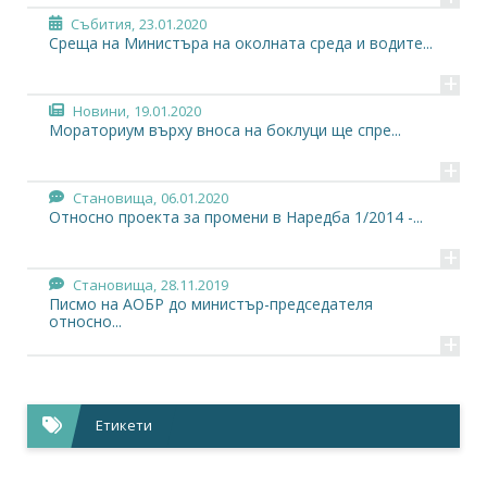
Събития,
23.01.2020
Среща на Министъра на околната среда и водите...
+
Новини,
19.01.2020
Мораториум върху вноса на боклуци ще спре...
+
Становища,
06.01.2020
Относно проекта за промени в Наредба 1/2014 -...
+
Становища,
28.11.2019
Писмо на АОБР до министър-председателя
относно...
+
Становища,
17.10.2019
Относно обнародваните промени в Закона за...
+
Етикети