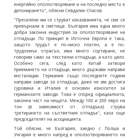
енергийно оползотворяване и на последно място е
депонирането", обясни Севдалин Спасов.
"Пресилени ми се струват изказванията, че сме се
превърнали в сметище. България има една много
добра законна индустрия за оползотворяване на
отпадъци. По принцип в Източна Европа е така,
защото трудът е по-ниско платен, а е по-
трудоемък отрасъл, има много сортиране, не
говорим само за текстилни отпадъци, а като цяло.
Особено сега, след като Китай затвори
приемането на отпадъци, много държави направи
инсталации. Германия също последните години
направи заводи за отпадъци, даже не им достига
суровина и Италия е основен износител за
германските заводи. Това е според официалната,
законна част на нещата. Между 100 и 200 евро на
тон (в зависимост от отпадъка) струва
третирането на съответния отпадък", каза още
председателят на асоциацията.
Той обясни, че България, заедно с Полша и
Унгария е много напред в оползотворяването на