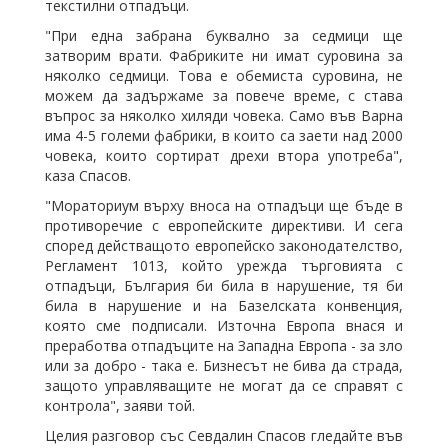
текстилни отпадъци.
"При една забрана буквално за седмици ще
затворим врати. Фабриките ни имат суровина за
няколко седмици. Това е обемиста суровина, не
можем да задържаме за повече време, с става
въпрос за няколко хиляди човека. Само във Варна
има 4-5 големи фабрики, в които са заети над 2000
човека, които сортират дрехи втора употреба",
каза Спасов.
"Мораториум върху вноса на отпадъци ще бъде в
противоречие с европейските директиви. И сега
според действащото европейско законодателство,
Регламент 1013, който урежда търговията с
отпадъци, България би била в нарушение, тя би
била в нарушение и на Базелската конвенция,
която сме подписали. Източна Европа внася и
преработва отпадъците на Западна Европа - за зло
или за добро - така е. Бизнесът не бива да страда,
защото управляващите не могат да се справят с
контрола", заяви той.
Целия разговор със Севдалин Спасов гледайте във