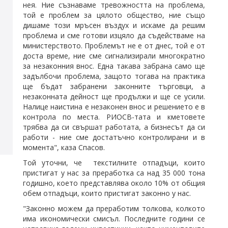
нея. Ние съзнаваме тревожността на проблема,
той е проблем за цялото общество, ние също
дишаме този мръсен въздух и искаме да решим
проблема и сме готови изцяло да съдействаме на
министерството. Проблемът не е от днес, той е от
доста време, ние сме сигнализирали многократно
за незаконния внос. Една такава забрана само ще
задълбочи проблема, защото тогава на практика
ще бъдат забранени законните търговци, а
незаконната дейност ще продължи и ще се усили.
Налице наистина е незаконен внос и решението е в
контрола по места. РИОСВ-тата и кметовете
трябва да си свършат работата, а бизнесът да си
работи - ние сме достатъчно контролирани и в
момента", каза Спасов.
Той уточни, че текстилните отпадъци, които
пристигат у нас за преработка са над 35 000 тона
годишно, което представлява около 10% от общия
обем отпадъци, които пристигат законно у нас.
"Законно можем да преработим толкова, колкото
има икономически смисъл. Последните години се