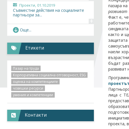
Проекти,
01.10.2019
пазара на
Съвместни действия на социалните
развиват 
партньори за...
Факт е, ч
+
работните
Проекти,
01.10.2019
синдиката
Още...
Осигуряване на подкрепа за
както и щ
включване в трудова...
защитата
+
самоусъвъ
Етикети
Проекти,
01.01.2017
наели хор
Разширяване на капацитета и обхвата
възрастни
на...
бъдат раз
+
Пазар на труда
развиват 
Проекти,
15.08.2016
Корпоративна социална отговорност, ESG
Програмн
Разширяване и интегриране на
оценка на компетенциите
проектъ
услугите на...
+
човешки ресурси
Партньорс
лица с ТЕ
умения и компетенции
Проекти,
01.11.2009
предостав
Разработване и внедряване на
образоват
информационна...
+
подготовк
Контакти
инициатив
проекта, 