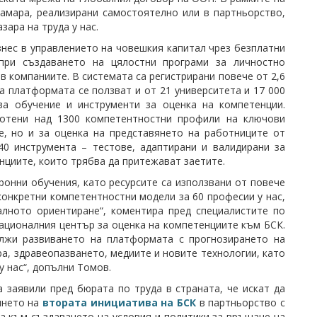
амара, реализирани самостоятелно или в партньорство,
ара на труда у нас.
нес в управлението на човешкия капитал чрез безплатни
 при създаването на цялостни програми за личностно
в компаниите. В системата са регистрирани повече от 2,6
на платформата се ползват и от 21 университета и 17 000
за обучение и инструменти за оценка на компетенции.
ботени над 1300 компетентностни профили на ключови
, но и за оценка на представянето на работниците от
40 инструмента – тестове, адаптирани и валидирани за
нциите, които трябва да притежават заетите.
ронни обучения, като ресурсите са използвани от повече
конкретни компетентностни модели за 60 професии у нас,
алното ориентиране“, коментира пред специалистите по
ационалния център за оценка на компетенциите към БСК.
ължи развиването на платформата с прогнозирането на
а, здравеопазването, медиите и новите технологии, като
у нас“, допълни Томов.
 заявили пред бюрата по труда в страната, че искат да
янето на
втората инициатива на БСК
в партньорство с
а към създаването на условия и политики за връщане на