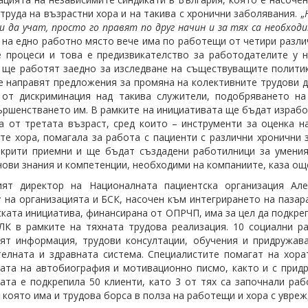
 труда на възрастни хора и на такива с хронични заболявания. „
и да учат, просто го правят по друг начин и за тях са необход
е на едно работно място вече има по работещи от четири разл
 процеси и това е предизвикателство за работодателите у 
 ще работят заедно за изследване на съществуващите политики
е направят предложения за промяна на колективните трудови д
 от дискриминация над такива служители, подобряването на
ршенстването им. В рамките на инициативата ще бъдат изработ
а от третата възраст, сред които – инструменти за оценка н
те хора, помагала за работа с пациенти с различни хронични 
крити приемни и ще бъдат създадени работилници за умения
нови знания и компетенции, необходими на компаниите, каза ощ
ият директор на Националната пациентска организация Ал
т
на организацията и БСК, насочен към интегрирането на пазара
ката инициатива, финансирана от ОПРЧП, има за цел да подкрепи
ЛК в рамките на тяхната трудова реализация. 10 социални р
ят информация, трудови консултации, обучения и придружав
елната и здравната система. Специалистите помагат на хор
ата на автобиография и мотивационно писмо, както и с прид
ата е подкрепила 50 клиенти, като 3 от тях са започнали ра
в която има и трудова борса в полза на работещи и хора с увреж