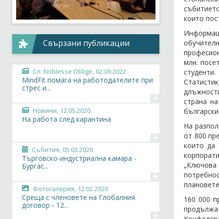
събитието
които пос
Информац
Свързани публикации
обучител
професион
млн. посе
Сп. Noblesse Oblige,
02.09.2022
студенти.
MindFit помага на работодателите при
Статисти
стрес и...
длъжности
+
страна на
Новини,
12.05.2020
български
На работа след карантина
На разпол
+
от 800 пр
които да 
Събития,
05.03.2020
корпорати
Търговско-индустриална камара -
„Ключова
Бургас...
+
потребнос
плановете
Фотогалерия,
12.02.2020
Среща с членовете на Глобалния
160 000 п
договор - 12...
продължат
+
Конфедера