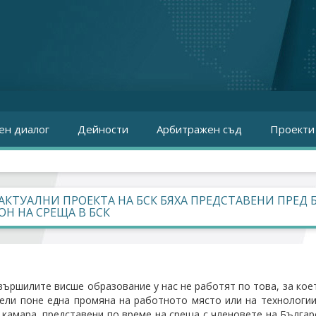
ен диалог
Дейности
Арбитражен съд
Проекти
АКТУАЛНИ ПРОЕКТА НА БСК БЯХА ПРЕДСТАВЕНИ ПРЕД
ОН НА СРЕЩА В БСК
вършилите висше образование у нас не работят по това, за кое
ели поне една промяна на работното място или на технологиит
 камара, представени по време на среща с членовете на Бълга