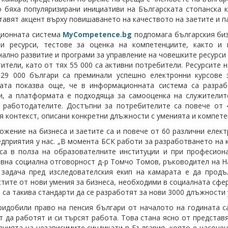
 бяха популяризирани инициативи на Българската стопанска к
тавят акцент върху повишаването на качеството на заетите и паз
ионната система
MyCompetence.bg
подпомага българския биз
ни ресурси, тестове за оценка на компетенциите, както и
ално развитие и програми за управление на човешките ресурси 
тители, като от тях 55 000 са активни потребители. Ресурсите 
 29 000 българи са преминали успешно електронни курсове 
ката показва още, че в информационната система са разра
, а платформата е подходяща за самооценка на служителите
 работодателите. Достъпни за потребителите са повече от 
я контекст, описани конкретни длъжности с уменията и компете
ожение на бизнеса и заетите са и повече от 60 различни елект
едприятия у нас. „В момента БСК работи за разработването на 
са в полза на образователните институции и при професион
вна социална отговорност д-р Томчо Томов, ръководител на Н
 задача пред изследователския екип на камарата е да прод
тите от нови умения за бизнеса, необходими в социалната сфер
 са такива стандарти да се разработят за нови 3000 длъжности 
ридобили право на пенсия българи от началото на годината са
 да работят и си търсят работа. Това стана ясно от представ
цията на независимите синдикати в България, която е насочен