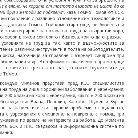
Не е вярно, че хората от третата възраст не искат да се
ими други методи за подкрепа
“, каза Томчо Томов от БСК.
ични поколения с различно отношение към технологиите и
нас, допълни Томов. Той коментира още, че бизнесът и
 за интегриране на пазара на труда на възрастни хора,
оговори в някои сектори от бизнеса, които да отразяват
 условията на труд за тях, както и възможностите за
ени и различни инструменти в полза на работодателите,
а риска, наръчници за справяне с Бърнаут синдрома при
заболявания и др. Във фирмите, включени в проекта, ще
 за заети от третата възраст, в които служителите да
е Томов.
ександър Миланов представи пред КСО специалистите
 на труда на лица с хронични заболявания и увреждания.
 200 близки на хора с увреждания, както и 200 близки на
аботници във Враца, Пловдив, Хасково, Шумен и Бургас
ане на пациентите със здравни проблеми в социалната,
ата с увреждания с емоционална подкрепа, с помощ при
ружаване по време на интервюта за работа. До момента
бота. БСК и НПО създадоха и информационна система по
дания.