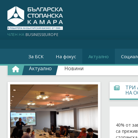
ЧЛЕН НА
BUSINESSEUROPE
За БСК
На фокус
Актуално
Социал
Актуално
Новини
ТРИ 
НА О
40% от за
са прежив
стопанска