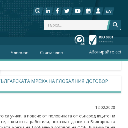
EN
Абонирайте се!
Членове
Стани член
 БЪЛГАРСКАТА МРЕЖА НА ГЛОБАЛНИЯ ДОГОВОР
12.02.2020
то са учили, а повече от половината от сънародниците ни
е, с които са работили, показват данни на Българската
рската мрежа на Глобалния договор на ООН. В рамките на