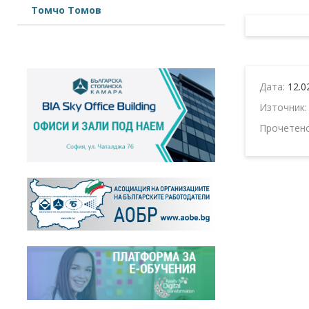
Томчо Томов
Дата:
12.0
Източник
Прочетен