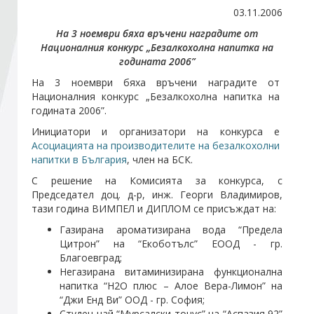
03.11.2006
На 3 ноември бяха връчени наградите от
Стани член
Националния конкурс „Безалкохолна напитка на
годината 2006”
Абонирайте се!
На 3 ноември бяха връчени наградите от
Националния конкурс „Безалкохолна напитка на
годината 2006”.
Инициатори и организатори на конкурса е
Асоциацията на производителите на безалкохолни
напитки в България
, член на БСК.
С решение на Комисията за конкурса, с
Председател доц. д-р, инж. Георги Владимиров,
тази година ВИМПЕЛ и ДИПЛОМ се присъждат на:
Газирана ароматизирана вода “Предела
Цитрон” на “Екоботълс” ЕООД - гр.
Благоевград;
Негазирана витаминизирана функционална
напитка “Н2О плюс – Алое Вера-Лимон” на
“Джи Енд Ви” ООД - гр. София;
Студен чай “Мурсалски тонус” на “Аспазия 92”