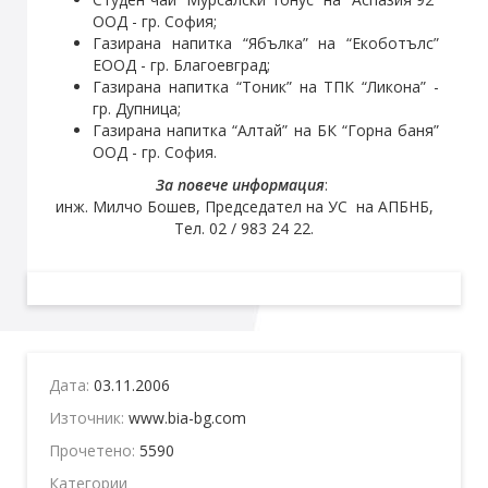
ООД - гр. София;
Газирана напитка “Ябълка” на “Екоботълс”
ЕООД - гр. Благоевград;
Газирана напитка “Тоник” на ТПК “Ликона” -
гр. Дупница;
Газирана напитка “Алтай” на БК “Горна баня”
ООД - гр. София.
За повече информация
:
инж. Милчо Бошев, Председател на УС на АПБНБ,
Тел. 02 / 983 24 22.
Дата:
03.11.2006
Източник:
www.bia-bg.com
Прочетено:
5590
Категории