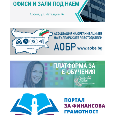
+
Новини,
15.04.2008
Награди на БСК - `ИН-5`
+
Фотогалерия,
15.04.2008
Награди 2008 г.
+
Новини,
28.03.2007
БСК връчи годишните си награди – `ИН-5`, за...
+
Фотогалерия,
28.03.2007
Награди 2007 г.
+
Новини,
26.04.2006
На 26 април 2006 г., се състоя церемонията по...
+