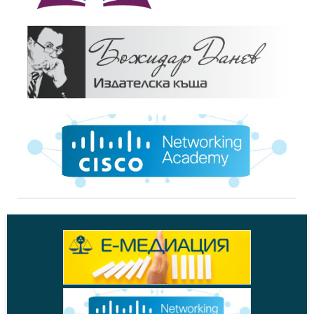
Фотогалерия,
26.04.2006
Награди 2006 г.
+
Новини,
27.04.2005
Първи годишни награди на БСК `ИН-5`
+
Фотогалерия,
27.04.2005
Награди 2005 г.
+