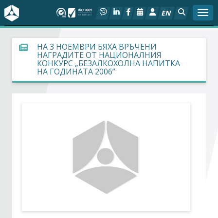
EN
Togg
За БСК
НА 3 НОЕМВРИ БЯХА ВРЪЧЕНИ
НАГРАДИТЕ ОТ НАЦИОНАЛНИЯ
КОНКУРС „БЕЗАЛКОХОЛНА НАПИТКА
На фокус
НА ГОДИНАТА 2006”
Актуално
Социален диалог
Дейности
Арбитражен съд
Проекти
Членове