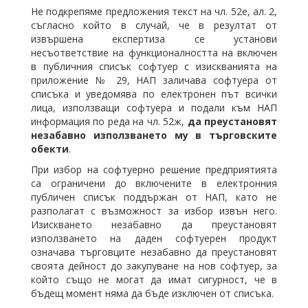
Не подкрепяме предложения текст на чл. 52е, ал. 2,
съгласно който в случай, че в резултат от
извършена експертиза се установи
несъответствие на функционалността на включен
в публичния списък софтуер с изискванията на
приложение № 29, НАП заличава софтуера от
списъка и уведомява по електронен път всички
лица, използващи софтуера и подали към НАП
информация по реда на чл. 52ж,
да преустановят
незабавно използването му в търговските
обекти
.
При избор на софтуерно решение предприятията
са ограничени до включените в електронния
публичен списък поддържан от НАП, като не
разполагат с възможност за избор извън него.
Изискването незабавно да преустановят
използването на даден софтуерен продукт
означава търговците незабавно да преустановят
своята дейност до закупуване на нов софтуер, за
който също не могат да имат сигурност, че в
бъдещ момент няма да бъде изключен от списъка.