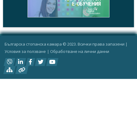
+
На фокус,
11.11.2015
Административна тежест
+
Българска стопанска камара © 2023. Всички права запазени |
Условия за ползване
|
Oбработване на лични данни