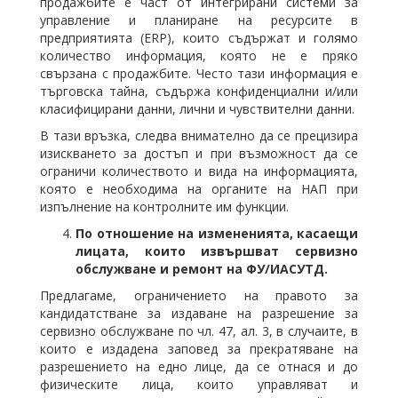
продажбите е част от интегрирани системи за
управление и планиране на ресурсите в
предприятията (ERP), които съдържат и голямо
количество информация, която не е пряко
свързана с продажбите. Често тази информация е
търговска тайна, съдържа конфиденциални и/или
класифицирани данни, лични и чувствителни данни.
В тази връзка, следва внимателно да се прецизира
изискването за достъп и при възможност да се
ограничи количеството и вида на информацията,
която е необходима на органите на НАП при
изпълнение на контролните им функции.
По отношение на измененията, касаещи
лицата, които извършват сервизно
обслужване и ремонт на ФУ/ИАСУТД.
Предлагаме, ограничението на правото за
кандидатстване за издаване на разрешение за
сервизно обслужване по чл. 47, ал. 3, в случаите, в
които е издадена заповед за прекратяване на
разрешението на едно лице, да се отнася и до
физическите лица, които управляват и