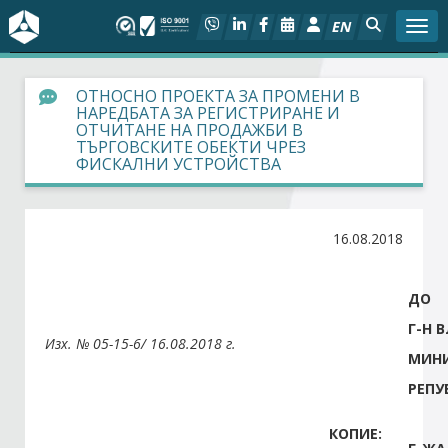
EN
Togg
За БСК
ОТНОСНО ПРОЕКТА ЗА ПРОМЕНИ В
НАРЕДБАТА ЗА РЕГИСТРИРАНЕ И
ОТЧИТАНЕ НА ПРОДАЖБИ В
На фокус
ТЪРГОВСКИТЕ ОБЕКТИ ЧРЕЗ
ФИСКАЛНИ УСТРОЙСТВА
Актуално
16.08.2018
Социален диалог
Дейности
ДО
Г-Н 
Изх. №
05-15-6
/
16.08.2018
г.
Арбитражен съд
МИНИ
РЕПУ
Проекти
КОПИЕ:
Членове