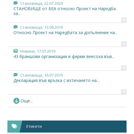
Становища,
22.07.2020
СТАНОВИЩЕ от БЕА относно Проект на Наредба
за...
+
Становища,
13.09.2019
Относно Проект на Наредбата за допълнение на...
+
Новини,
17.07.2019
43 браншови организации и фирми внесоха във...
+
Становища,
16.07.2019
Декларация във връзка с изтичането на...
+
Новини,
01.07.2019
Още...
Махат книгите към касовите апарати Търговците...
+
Становища,
26.06.2019
Етикети
Становище относно проекта за промени на...