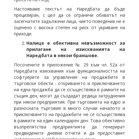
Настояваме текстът на Наредбата да бъде
прецизиран, с цел да се ограничи обхватът на
засегнатите задължени лица, чието поведение не е
оценено с висока степен на риск от укриване на
приходи.
Налице е обективна невъзможност за
прилагане на изискванията на
Наредбата в някои браншове.
Посочените в приложение № 29 към чл. 52а от
Наредбата изисквания към функционалността на
софтуерите за управление на продажбите в
търговски обекти - откриването и приключването
на една продажба да се осъществява в рамките на
същия ден, могат да създадат редица затруднения
при някои предприятия. При търговията на едро и
разносната търговия в много случаи началото и
приключването на продажбите не се осъществява
в рамките на един календарен ден. Това обективно
възпрепятства предприятията да генерират
предвидените дневни отчети и да предоставят