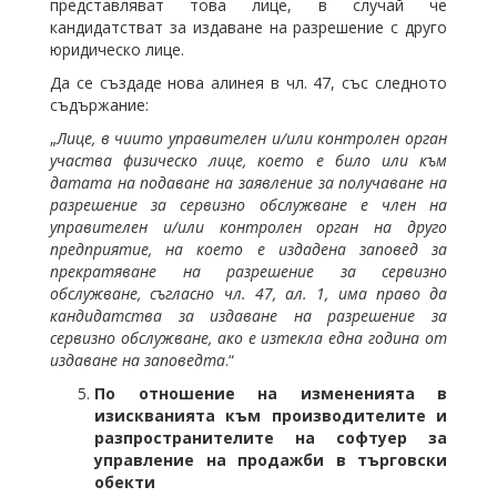
представляват това лице, в случай че
кандидатстват за издаване на разрешение с друго
юридическо лице.
Да се създаде нова алинея в чл. 47, със следното
съдържание:
„
Лице, в чиито управителен и/или контролен орган
участва физическо лице, което е било или към
датата на подаване на заявление за получаване на
разрешение за сервизно обслужване е член на
управителен и/или контролен орган на друго
предприятие, на което е издадена заповед за
прекратяване на разрешение за сервизно
обслужване, съгласно чл. 47, ал. 1, има право да
кандидатства за издаване на разрешение за
сервизно обслужване, ако е изтекла една година от
издаване на заповедта
.“
По отношение на измененията в
изискванията към производителите и
разпространителите на софтуер за
управление на продажби в търговски
обекти