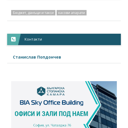
+
Новини,
16.04.2019
Бюджет, данъци и такси
касови апарати
Присъединете се към съдебния иск срещу Наредба...
+
Становища,
01.04.2019
Контакти
Писмо до Министър-председателя във връзка с...
+
Станислав Попдончев
Новини,
19.02.2019
Промените в Наредба Н-18 са опасни за...
+
Новини,
19.02.2019
БСК и браншови организации призовават...
+
Новини,
13.02.2019
БСК изпрати на НАП резултатите от анкетното...
+
Новини,
08.02.2019