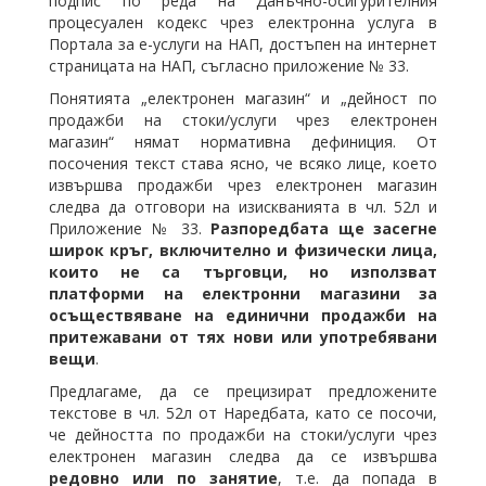
подпис по реда на Данъчно-осигурителния
процесуален кодекс чрез електронна услуга в
Портала за е-услуги на НАП, достъпен на интернет
страницата на НАП, съгласно приложение № 33.
Понятията „електронен магазин“ и „дейност по
продажби на стоки/услуги чрез електронен
магазин“ нямат нормативна дефиниция. От
посочения текст става ясно, че всяко лице, което
извършва продажби чрез електронен магазин
следва да отговори на изискванията в чл. 52л и
Приложение № 33.
Разпоредбата ще засегне
широк кръг, включително и физически лица,
които не са търговци, но използват
платформи на електронни магазини за
осъществяване на единични продажби на
притежавани от тях нови или употребявани
вещи
.
Предлагаме, да се прецизират предложените
текстове в чл. 52л от Наредбата, като се посочи,
че дейността по продажби на стоки/услуги чрез
електронен магазин следва да се извършва
редовно или по занятие
, т.е. да попада в