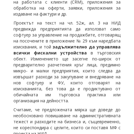
на работата с клиенти (CRM), приложения за
обработка на оферти, заявки, приложения за
издаване на фактури и др.
Проектът на текст на чл. 52ж, ал. 3 на НИД
предвижда предприятията да използват само
софтуер за управление на продажбите, отговарящ
на посочените в приложение № 29 към наредбата
изисквания, и той
задължително да управлява
всички фискални устройства
в търговския
обект. Изменението ще засегне по-широк от
предварително разчетения кръг лица, предимно
микро- и малки предприятия, които следва да
извършат разходи за закупуване и внедряване на
нов софтуер и ФУ, които отговарят на
изискванията, без това да е продиктувано от
обичайната им търговска практика или
организация на дейността.
Считаме, че предложената мярка ще доведе до
необосновано повишаване на административната
тежест и разходите на бизнеса и, същевременно,
не кореспондира с целите, които си поставя МФ с
проекта на НИД.