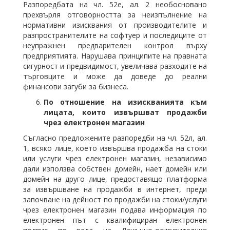
Разпоредбата на чл. 52е, ал. 2 необосновано
прехвърля отговорността за неизпълнение на
нормативни изисквания от производителите и
разпространителите на софтуер и последиците от
неупражнен предварителен контрол върху
предприятията. Нарушава принципите на правната
сигурност и предвидимост, увеличава разходите на
търговците и може да доведе до реални
финансови загуби за бизнеса.
По отношение на изискванията към
лицата, които извършват продажби
чрез електронен магазин
Съгласно предложените разпоредби на чл. 52л, ал.
1, всяко лице, което извършва продажба на стоки
или услуги чрез електронен магазин, независимо
дали използва собствен домейн, нает домейн или
домейн на друго лице, предоставящо платформа
за извършване на продажби в интернет, преди
започване на дейност по продажби на стоки/услуги
чрез електронен магазин подава информация по
електронен път с квалифициран електронен