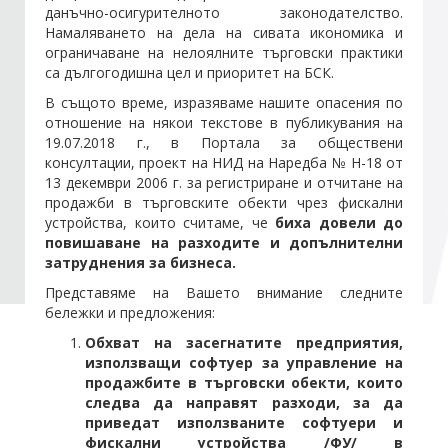
данъчно-осигурителното законодателство.
Намаляването на дела на сивата икономика и
ограничаване на нелоялните търговски практики
са дългогодишна цел и приоритет на БСК.
В същото време, изразяваме нашите опасения по
отношение на някои текстове в публикувания на
19.07.2018 г., в Портала за обществени
консултации, проект на НИД на Наредба № Н-18 от
13 декември 2006 г. за регистриране и отчитане на
продажби в търговските обекти чрез фискални
устройства, които считаме, че
биха довели до
повишаване на разходите и допълнителни
затруднения за бизнеса.
Представяме на Вашето внимание следните
бележки и предложения:
Обхват на засегнатите предприятия,
използващи софтуер за управление на
продажбите в търговски обекти, които
следва да направят разходи, за да
приведат използваните софтуери и
фискални устройства /ФУ/ в