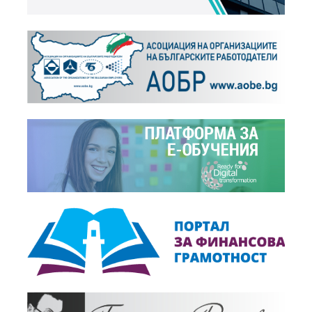
НАП тепърва ще анализира ефекта от смяната на...
+
Видео,
07.02.2019
Ще успее ли бизнесът да спази срока за смяна...
+
Събития,
06.02.2019
АНКЕТА: Готовност по Наредба Н-18 за касовите...
+
Видео,
06.02.2019
Ще успее ли бизнесът да спази срока за смяна...
+
Новини,
14.11.2018
За спешна среща с Министър-председателя по...
+
Видео,
25.10.2018
Актуализацията на касовите апарати: Добра...