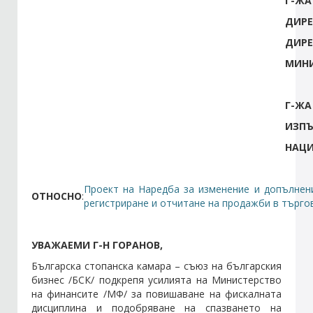
Г-ЖА
ДИРЕ
Стани член
ДИРЕ
МИНИ
Абонирайте се!
Г-ЖА
ИЗПЪ
НАЦИ
Проект на Наредба за изменение и допълнени
ОТНОСНО
:
регистриране и отчитане на продажби в търго
УВАЖАЕМИ Г-Н ГОРАНОВ,
Българска стопанска камара – съюз на българския
бизнес /БСК/ подкрепя усилията на Министерство
на финансите /МФ/ за повишаване на фискалната
дисциплина и подобряване на спазването на