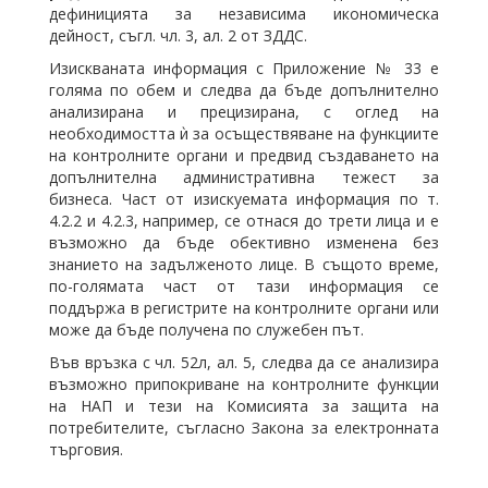
дефиницията за независима икономическа
дейност, съгл. чл. 3, ал. 2 от ЗДДС.
Изискваната информация с Приложение № 33 е
голяма по обем и следва да бъде допълнително
анализирана и прецизирана, с оглед на
необходимостта ѝ за осъществяване на функциите
на контролните органи и предвид създаването на
допълнителна административна тежест за
бизнеса. Част от изискуемата информация по т.
4.2.2 и 4.2.3, например, се отнася до трети лица и е
възможно да бъде обективно изменена без
знанието на задълженото лице. В същото време,
по-голямата част от тази информация се
поддържа в регистрите на контролните органи или
може да бъде получена по служебен път.
Във връзка с чл. 52л, ал. 5, следва да се анализира
възможно припокриване на контролните функции
на НАП и тези на Комисията за защита на
потребителите, съгласно Закона за електронната
търговия.