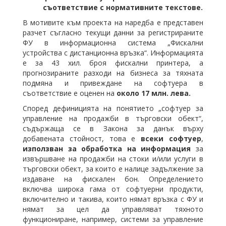
съответствие с нормативните текстове.
В мотивите към проекта на наредба е представен
разчет съгласно текущи данни за регистрираните
ФУ в информационна система „Фискални
устройства с дистанционна връзка“. Информацията
е за 43 хил. броя фискални принтера, а
прогнозираните разходи на бизнеса за тяхната
подмяна и привеждане на софтуера в
съответствие е оценен на
около 17 млн. лева.
Според дефиницията на понятието „софтуер за
управление на продажби в търговски обект“,
съдържаща се в Закона за данък върху
добавената стойност, това е
всеки софтуер
,
използван за обработка на информация
за
извършване на продажби на стоки и/или услуги в
търговски обект, за които е налице задължение за
издаване на фискален бон. Определението
включва широка гама от софтуерни продукти,
включително и такива, които нямат връзка с ФУ и
нямат за цел да управляват тяхното
функциониране, например, системи за управление