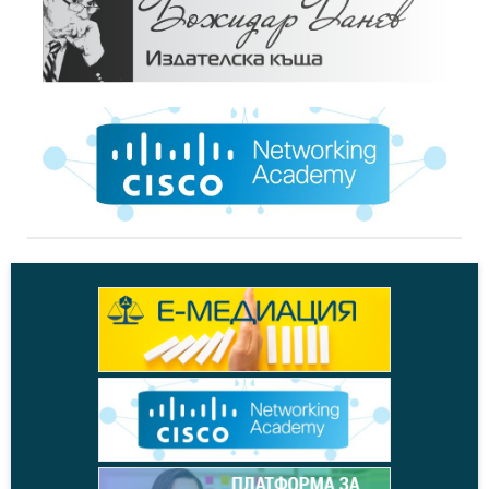
+
Видео,
24.10.2018
Ясен Танев за изискваните актуализации на...
+
Новини,
22.10.2018
Новите изисквания към касовите апарати –...
+
Новини,
05.10.2018
Ще се наложи подмяна на софтуера на фискалните...
+
Новини,
27.08.2018
Ст. Попдончев: Част от изискванията в...
+
Новини,
21.08.2018
Станислав Попдончев: Новите правила за...
+
На фокус,
12.01.2016
Бюджет, данъци и такси