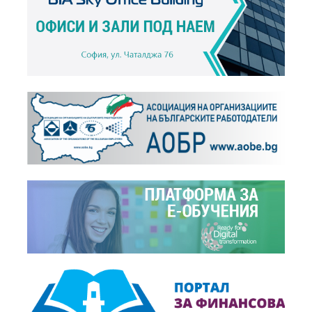
Чрез увеличението на МРЗ не доходите...
+
Новини,
24.11.2014
Божидар Данев: Повишаването на минималната...
+
Новини,
01.09.2014
БСК е против увеличаване на МРЗ, МОД и...
+
Становища,
01.09.2014
Относно заявените намерения за увеличение на...
+