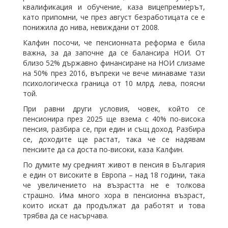
квалификация и обучение, каза вицепремиерът,
като припомни, че през август безработицата се е
понижила до нива, невиждани от 2008.
Калфин посочи, че пенсионната реформа е била
важна, за да започне да се балансира НОИ. От
близо 52% държавно финансиране на НОИ слизаме
на 50% през 2016, въпреки че вече минаваме тази
психологическа граница от 10 млрд. лева, поясни
той.
При равни други условия, човек, който се
пенсионира през 2025 ще взема с 40% по-висока
пенсия, разбира се, при един и същ доход. Разбира
се, доходите ще растат, така че се надявам
пенсиите да са доста по-високи, каза Калфин.
По думите му средният живот в пенсия в България
е един от високите в Европа – над 18 години, така
че увеличението на възрастта не е толкова
страшно. Има много хора в пенсионна възраст,
които искат да продължат да работят и това
трябва да се насърчава.