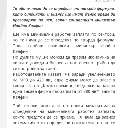
Тя обаче няма да се определя от твърда формула,
като синдикати и бизнес ще имат дълго време да
Стани член
преговарят по нея, заяви социалният министър
Ивайло Калфин
Абонирайте се!
Ще има минимални работни заплати по сектори,
но те няма да се определят по твърда формула.
Това съобщи социалният министър Ивайло
Калфин.
По думите му „не можем да правим икономика на
ниските доходи и бизнесът постепенно трябва да
се настройва за това“.
Работодателите казват, че заради увеличението
на МРЗ до 420 лв., една фирма може да влезе в
сивия сектор. „Колко време ще издържи на пазара
една такава фирма със заплата от 380 лв?“, запита
Калфин.
Той хвърли яснота и по новия механизъм за
определяне на минималната работна заплата,
който предстои да се приеме. Тя няма да зависи
автоматично от определени показатели, но ще се