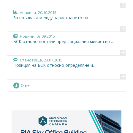
+
Анализи,
20.10.2015
За връзката между нарастването на...
+
Новини,
03.09.2015
БСК отново постави пред социалния министър ...
+
Становища,
23.07.2015
Позиция на БСК относно определяне и...
+
Новини,
04.06.2015
Още...
Въпреки всичко, правителството вдигна...
+
Новини,
26.05.2015
В тристранката не се разбраха за минималната...
+
Новини,
01.12.2014