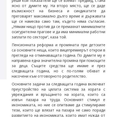
реши кои показатели ще се вземат предвид, стана
ясно от думите му. На второ място, ще се даде
възможност на бизнеса и синдикатите да
преговарят максимално дълго време и държавата
ще се намесва само там, където няма съгласие.
„Нямам нищо против да се премахнат минималните
осигурителни прагове и да има минимални работни
заплати по сектори“, каза той.
Пенсионната реформа и промяната при детските
са основните неща, които вицепремиерът открои в
прегледа на отминаващата година. По думите му е
направена една значителна промяна при помощите
за деца. Същите средства ще имаме и през
следващата година, но с по-голям обхват и
насочени към отговорното родителство.
Основните задачи за следващата година включват
преустройство на цялата система за хората с
увреждания и връщането на хората, които са
извън пазара на труда. Основният стимул е
икономиката, но ние се опитваме да стимулираме
тези, които ще влязат на пазара не само поради
развитието на икономиката, които имат нужда от