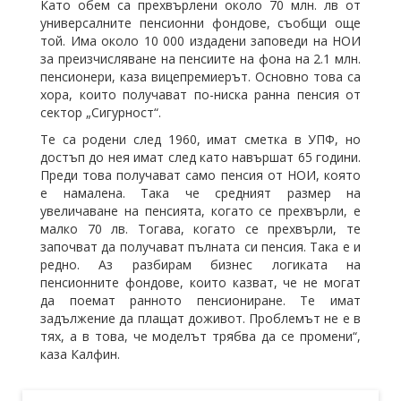
Като обем са прехвърлени около 70 млн. лв от
универсалните пенсионни фондове, съобщи още
той. Има около 10 000 издадени заповеди на НОИ
за преизчисляване на пенсиите на фона на 2.1 млн.
пенсионери, каза вицепремиерът. Основно това са
хора, които получават по-ниска ранна пенсия от
сектор „Сигурност“.
Те са родени след 1960, имат сметка в УПФ, но
достъп до нея имат след като навършат 65 години.
Преди това получават само пенсия от НОИ, която
е намалена. Така че средният размер на
увеличаване на пенсията, когато се прехвърли, е
малко 70 лв. Тогава, когато се прехвърли, те
започват да получават пълната си пенсия. Така е и
редно. Аз разбирам бизнес логиката на
пенсионните фондове, които казват, че не могат
да поемат ранното пенсиониране. Те имат
задължение да плащат доживот. Проблемът не е в
тях, а в това, че моделът трябва да се промени“,
каза Калфин.