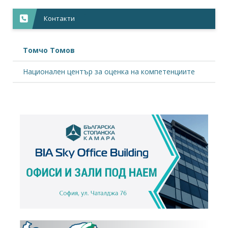
Национален консултативен съвет по...
метод
и
+
Контакти
орган
се
подпо
Томчо Томов
от
Нацио
Национален център за оценка на компетенциите
центъ
за
оценк
на
компе
(НЦОК