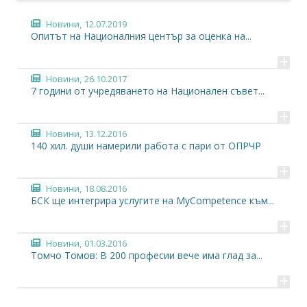
сфера
на
Новини,
12.07.2019
управ
Опитът на Националния център за оценка на...
и
+
разви
на
Новини,
26.10.2017
човеш
7 години от учредяването на Национален съвет...
ресурс
+
Дейно
Новини,
13.12.2016
на
140 хил. души намерили работа с пари от ОПРЧР
НРМ
се
+
ръков
Новини,
18.08.2016
от
БСК ще интегрира услугите на MyCompetence към...
Нацио
съвет
+
за
Новини,
01.03.2016
оценк
Томчо Томов: В 200 професии вече има глад за...
на
компе
+
(НСОК
Застъпничество,
07.01.2016
а