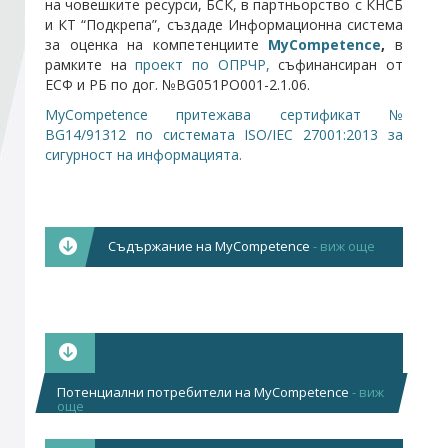
на човешките ресурси, БСК, в партньорство с КНСБ
и КТ “Подкрепа”, създаде Информационна система
за оценка на компетенциите
MyCompetence
,
в
Стани член
рамките на
проект по ОПРЧР,
съфинансиран от
ЕСФ и РБ по дог. №BG051PO001-2.1.06.
Абонирайте се!
MyCompetence притежава сертификат №
BG14/91312 по системата ISO/IEC 27001:2013 за
сигурност на информацията.
Съдържание на MyCompetence
- виж още
MyCompetence съдържа:
Професионални стандарти и класификатори
на компетенции (секторни модели) за повече
от 20 икономически сектора;
Над 1800 компетенции и 9000 поведенчески
Потенциални потребители на MyCompetence
- виж
Поте
още
индикатора, извлечени от практиката;
потр
Наблюдаеми и измерими еталони за
на