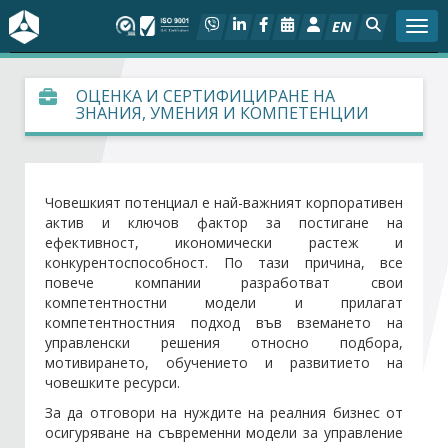
EN
Togg
За БСК
ОЦЕНКА И СЕРТИФИЦИРАНЕ НА
ЗНАНИЯ, УМЕНИЯ И КОМПЕТЕНЦИИ
На фокус
Актуално
Човешкият потенциал е най-важният корпоративен
актив и ключов фактор за постигане на
Социален диалог
ефективност, икономически растеж и
конкурентоспособност. По тази причина, все
повече компании разработват свои
Дейности
компетентностни модели и прилагат
компетентностния подход във вземането на
управленски решения относно подбора,
Арбитражен съд
мотивирането, обучението и развитието на
човешките ресурси.
Проекти
За да отговори на нуждите на реалния бизнес от
осигуряване на съвременни модели за управление
Членове