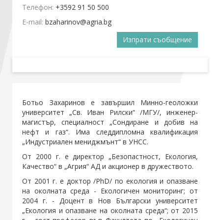
Телефон:
+3592 91 50 500
E-mail:
Стани член
Изпрати съобщение
Абонирайте се!
Ботьо Захаринов е завършил Минно-геоложки
университет „Св. Иван Рилски“ /МГУ/, инженер-
магистър, специалност „Сондиране и добив на
нефт и газ“. Има следдипломна квалификация
„Индустриален мениджмънт“ в УНСС.
От 2000 г. е директор „Безопастност, Екология,
Качество“ в „Агрия“ АД и акционер в дружеството.
От 2001 г. е доктор /PhD/ по екология и опазване
на околната среда - Екологичен мониторинг; от
2004 г. - Доцент в Нов Български университет
„Екология и опазване на околната среда“; от 2015