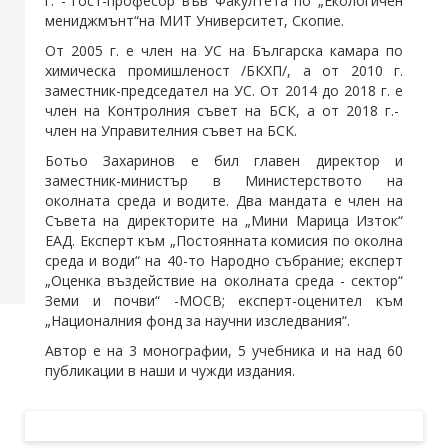
г. - гост-професор във Факултета по „Екологичен
мениджмънт“на МИТ Университет, Скопие.
От 2005 г. е член на УС на Българска камара по
химическа промишленост /БКХП/, а от 2010 г.
заместник-председател на УС. От 2014 до 2018 г. е
член на Контролния съвет на БСК, а от 2018 г.-
член на Управителния съвет на БСК.
Ботьо Захаринов е бил главен директор и
заместник-министър в Министерството на
околната среда и водите. Два мандата е член на
Съвета на директорите на „Мини Марица Изток“
ЕАД. Експерт към „Постоянната комисия по околна
среда и води“ на 40-то Народно събрание; експерт
„Оценка въздействие на околната среда - сектор“
Земи и почви“ -МОСВ; експерт-оценител към
„Националния фонд за научни изследвания“.
Автор е на 3 монографии, 5 учебника и на над 60
публикации в наши и чужди издания.