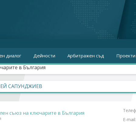
ен диалог
Дейности
Арбитражен съд
Проекти
чарите в България
ЕЙ САПУНДЖИЕВ
Телеф
ен съюз на ключарите в България
л
E-mail