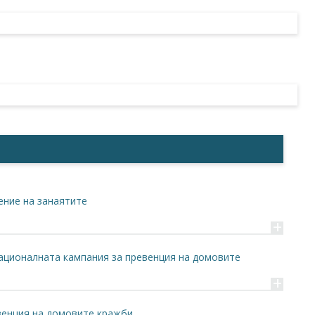
ение на занаятите
+
националната кампания за превенция на домовите
+
венция на домовите кражби