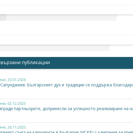
Свързани публикации
ини
, 23.01.2026
 Сапунджиев: Българският дух и традиции се поддържа благодар
ини
, 02.12.2025
агради партньорите, допринесли за успешното реализиране на 
ини
, 26.11.2025
алният съюз на ключарите в България (НСКБ) с кампания за пре