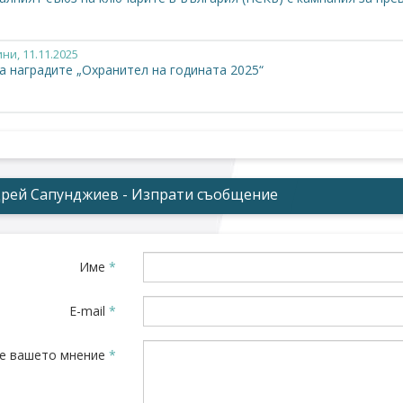
ини
, 11.11.2025
а наградите „Охранител на годината 2025“
рей Сапунджиев - Изпрати съобщение
Име
*
E-mail
*
е вашето мнение
*