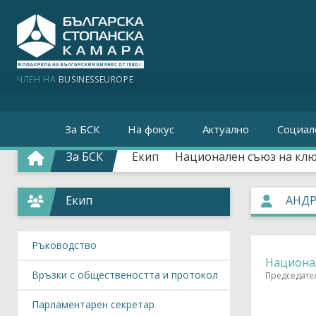
ЧЛЕН НА
BUSINESSEUROPE
За БСК
На фокус
Актуално
Социал
За БСК
Екип
Национален съюз на клю
Екип
АНДР
Ръководство
Национал
Връзки с обществеността и протокол
Председате
Парламентарен секретар