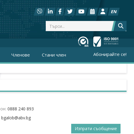
EN
Абонирайте се!
Членове
Стани член
он:
0888 240 893
:
Изпрати съобщение