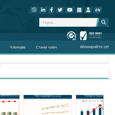
EN
Абонирайте се!
Членове
Стани член