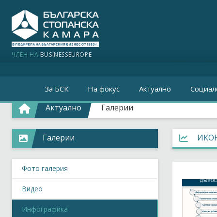
ЧЛЕН НА
BUSINESSEUROPE
За БСК
На фокус
Актуално
Социал
Актуално
Галерии
Галерии
ИКОН
Фото галерия
Видео
Инфографика